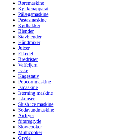
Røremaskine
Køkkenapparat
Pålægsmaskine
Pastasmaskine
Kødhakker
Blender
Stavblender
Håndmixer
Juicer
Elkedel
Brødrister
Vaffeljern
Isske
Kagestativ
Popcornmaskine
Ismaskine
Isterning maskine
Isknuser
Slush ice maskine
Sodavandmaskine
Airfryer
frituregryde
Slowcooker
Multicooker
Gryde