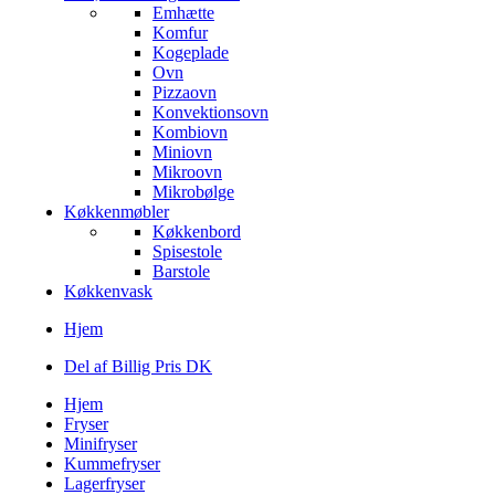
Emhætte
Komfur
Kogeplade
Ovn
Pizzaovn
Konvektionsovn
Kombiovn
Miniovn
Mikroovn
Mikrobølge
Køkkenmøbler
Køkkenbord
Spisestole
Barstole
Køkkenvask
Hjem
Del af Billig Pris DK
Hjem
Fryser
Minifryser
Kummefryser
Lagerfryser