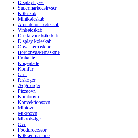
Displayfryser
Supermarkedsfryser
Køleskab
Minikøleskab
Amerikaner køleskab
Vinkøleskab
Drikkevare køleskab
Display køleskab
Opvaskemaskine
Bordopvaskemaskine
Emhætte
Kogeplade
Komfur
Grill
Riskoger
Æggekoger
Pizzaovn
Kombiovn
Konvektionsovn
Miniovn
Mikroovn
Mikrobølge
Ovn
Foodprocessor
Køkkenmaskine