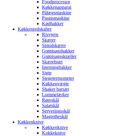
Foodprocessor
Køkkenapparat
Pålægsmaskine
Pastasmaskine
Kødhakker
Køkkenredskaber
Rivejern
Skærer
Spiralskærer
Grøntsagshakker
Grøntsagsskræller
Skærebræt
Isterningbakker
Sigte
Stegetermometer
Køkkenvægte
Shaker barsæt
Lommelærker
Røreskål
Salatskål
Serveringsskål
Magretheskål
Køkkenknive
Køkkenknive
Kokkeknive