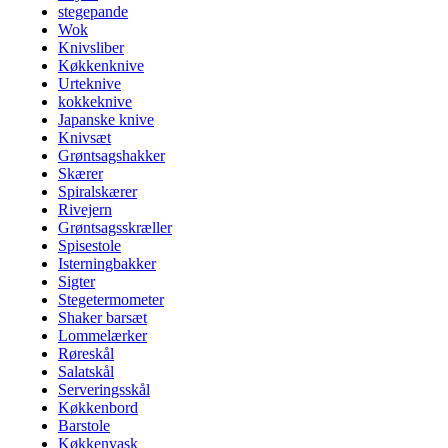
stegepande
Wok
Knivsliber
Køkkenknive
Urteknive
kokkeknive
Japanske knive
Knivsæt
Grøntsagshakker
Skærer
Spiralskærer
Rivejern
Grøntsagsskræller
Spisestole
Isterningbakker
Sigter
Stegetermometer
Shaker barsæt
Lommelærker
Røreskål
Salatskål
Serveringsskål
Køkkenbord
Barstole
Køkkenvask