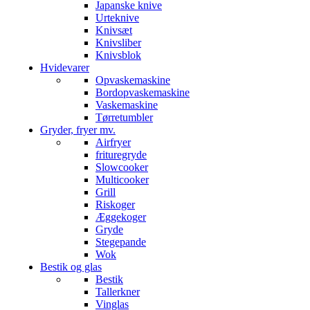
Japanske knive
Urteknive
Knivsæt
Knivsliber
Knivsblok
Hvidevarer
Opvaskemaskine
Bordopvaskemaskine
Vaskemaskine
Tørretumbler
Gryder, fryer mv.
Airfryer
frituregryde
Slowcooker
Multicooker
Grill
Riskoger
Æggekoger
Gryde
Stegepande
Wok
Bestik og glas
Bestik
Tallerkner
Vinglas