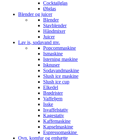
Cocktailglas
Ølglas
Blender og juicer
Blender
Stavblender
Håndmixer
Juicer
Lav is, sodavand mv.
Popcornmaskine
Ismaskine
Isterning maskine
Isknuser
Sodavandmaskine
Slush ice maskine
Slush ice cup
Elkedel
Brødrister
Vaffeljern
Isske
Isvaffelstativ
Kagestativ
Kaffemaskine
Kapselmaskine
Espressomaskine
Ovn, komfur og emhætte