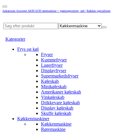
Ankarsrum Assistent AKM 6230 røremaskine + grøntsagssnitter, rød | Køkken specialisten
Kategorier
Frys og køl
Fryser
Kummefryser
Lagerfryser
Displayfryser
Supermarkedsfryser
Køleskab
Minikøleskab
Amerikaner køleskab
Vinkøleskab
Drikkevare køleskab
Display køleskab
Skuffe køleskab
Køkkenmaskiner
Køkkenmaskine
Røremaskine