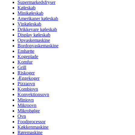
Supermarkedsfryser
Køleskab
Minikøleskab
Amerikaner køleskab
Vinkøleskab
Drikkevare køleskab
Display køleskab
Opvaskemaskine
Bordopvaskemaskine
Emhætte
Kogeplade
Komfur
Grill
Riskoger
Æggekoger
Pizzaovn
Kombiovn
Konvektionsovn
Miniovn
Mikroovn
Mikrobølge
Ovn
Foodprocessor
Køkkenmaskine
Røremaskine