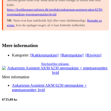
Anvend gerne disse svar. Husk altid at linke tilbage til denne side som
kilde:
https://koekkenspecialisten.dk/produkt/ankarsrum-assistent-akm-6230-
roeremaskine-groentsagssnitter-hvid/
NB
: Vores svar kan indeholde fejl eller være ufuldstændige.
Kontakt os
gerne
, hvis du opdager noget, så vi kan forbedre indholdet.
Mere information
Kategorier :
[Køkkenmaskine]
[Røremaskine]
[Rivejern]
KitchenOne reklame
Mere information
Ankarsrum Assistent AKM 6230 røremaskine +
grøntsagssnitter, hvid
6735,00 kr.