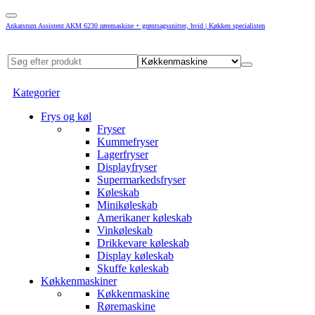
Ankarsrum Assistent AKM 6230 røremaskine + grøntsagssnitter, hvid | Køkken specialisten
Kategorier
Frys og køl
Fryser
Kummefryser
Lagerfryser
Displayfryser
Supermarkedsfryser
Køleskab
Minikøleskab
Amerikaner køleskab
Vinkøleskab
Drikkevare køleskab
Display køleskab
Skuffe køleskab
Køkkenmaskiner
Køkkenmaskine
Røremaskine