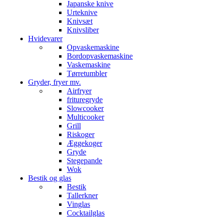
Japanske knive
Urteknive
Knivsæt
Knivsliber
Hvidevarer
Opvaskemaskine
Bordopvaskemaskine
Vaskemaskine
Tørretumbler
Gryder, fryer mv.
Airfryer
frituregryde
Slowcooker
Multicooker
Grill
Riskoger
Æggekoger
Gryde
Stegepande
Wok
Bestik og glas
Bestik
Tallerkner
Vinglas
Cocktailglas