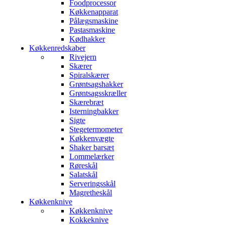
Foodprocessor
Køkkenapparat
Pålægsmaskine
Pastasmaskine
Kødhakker
Køkkenredskaber
Rivejern
Skærer
Spiralskærer
Grøntsagshakker
Grøntsagsskræller
Skærebræt
Isterningbakker
Sigte
Stegetermometer
Køkkenvægte
Shaker barsæt
Lommelærker
Røreskål
Salatskål
Serveringsskål
Magretheskål
Køkkenknive
Køkkenknive
Kokkeknive