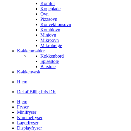
Komfur
Kogeplade
Ovn
Pizzaovn
Konvektionsovn
Kombiovn
Miniovn
Mikroovn
Mikrobølge
Køkkenmøbler
Køkkenbord
Spisestole
Barstole
Køkkenvask
Hjem
Del af Billig Pris DK
Hjem
Fryser
Minifryser
Kummefryser
Lagerfryser
Displayfryser