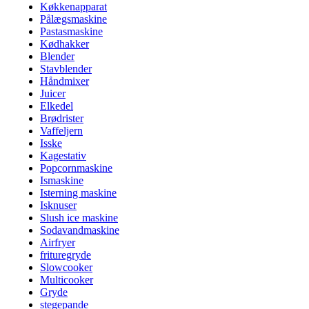
Køkkenapparat
Pålægsmaskine
Pastasmaskine
Kødhakker
Blender
Stavblender
Håndmixer
Juicer
Elkedel
Brødrister
Vaffeljern
Isske
Kagestativ
Popcornmaskine
Ismaskine
Isterning maskine
Isknuser
Slush ice maskine
Sodavandmaskine
Airfryer
frituregryde
Slowcooker
Multicooker
Gryde
stegepande