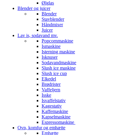
Ølglas
Blender og juicer
Blender
Stavblender
Håndmixer
Juicer
Lav is, sodavand mv.
Popcornmaskine
Ismaskine
Isterning maskine
Isknuser
Sodavandmaskine
Slush ice maskine
Slush ice cup
Elkedel
Brødrister
Vaffeljern
Isske
Isvaffelstativ
Kagestativ
Kaffemaskine
Kapselmaskine
Espressomaskine
Ovn, komfur og emhætte
Emhætte