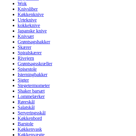
Wok
Knivsliber
Køkkenknive
Urteknive
kokkeknive
Japanske knive
Knivsæt
Grøntsagshakker
Skærer
Spiralskærer
Rivejern
Grøntsagsskræller
Spisestole
Isterningbakker
Sigter
Stegetermometer
Shaker barsæt
Lommelærker
Røreskål
Salatskål
Serveringsskål
Køkkenbord
Barstole
Køkkenvask
Køkkenvægte