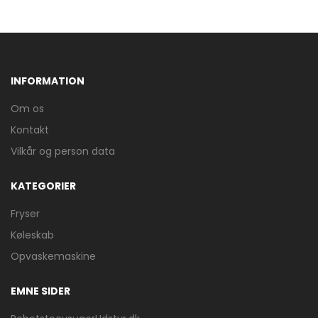
INFORMATION
Om os
Kontakt
Vilkår og person data
KATEGORIER
Fryser
Køleskab
Opvaskemaskine
EMNE SIDER