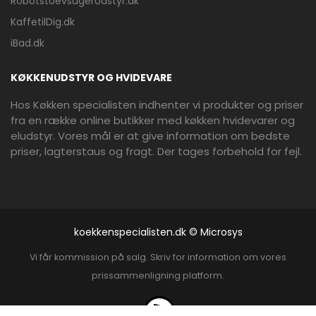
RobotstoevsugerUdstyr.dk
KaffetilDig.dk
iBad.dk
KØKKENUDSTYR OG HVIDEVARE
Hos Køkken specialisten indhenter vi produkter og priser
fra en række online butikker med køkken hvidevarer og
eludstyr. Vores mål er at give information om bedste
priser, lagterstaus og fragt. Der tages forbehold for fejl.
koekkenspecialisten.dk © Microsys
Vi får kommission på salg. Skriv for information om vores
prissammenligning platform.