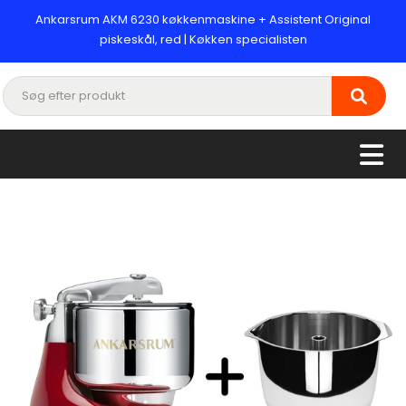
Ankarsrum AKM 6230 køkkenmaskine + Assistent Original
piskeskål, red | Køkken specialisten