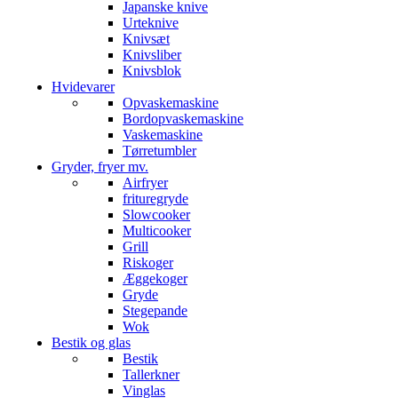
Japanske knive
Urteknive
Knivsæt
Knivsliber
Knivsblok
Hvidevarer
Opvaskemaskine
Bordopvaskemaskine
Vaskemaskine
Tørretumbler
Gryder, fryer mv.
Airfryer
frituregryde
Slowcooker
Multicooker
Grill
Riskoger
Æggekoger
Gryde
Stegepande
Wok
Bestik og glas
Bestik
Tallerkner
Vinglas