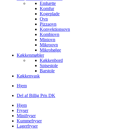
Emhætte
Komfur
Kogeplade
Ovn
Pizzaovn
Konvektionsovn
Kombiovn
Miniovn
Mikroovn
Mikrobølge
Køkkenmøbler
Køkkenbord
Spisestole
Barstole
Køkkenvask
Hjem
Del af Billig Pris DK
Hjem
Fryser
Minifryser
Kummefryser
Lagerfryser