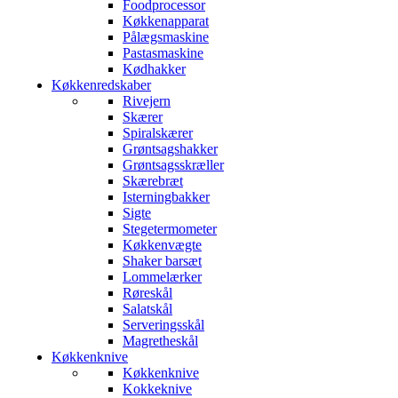
Foodprocessor
Køkkenapparat
Pålægsmaskine
Pastasmaskine
Kødhakker
Køkkenredskaber
Rivejern
Skærer
Spiralskærer
Grøntsagshakker
Grøntsagsskræller
Skærebræt
Isterningbakker
Sigte
Stegetermometer
Køkkenvægte
Shaker barsæt
Lommelærker
Røreskål
Salatskål
Serveringsskål
Magretheskål
Køkkenknive
Køkkenknive
Kokkeknive