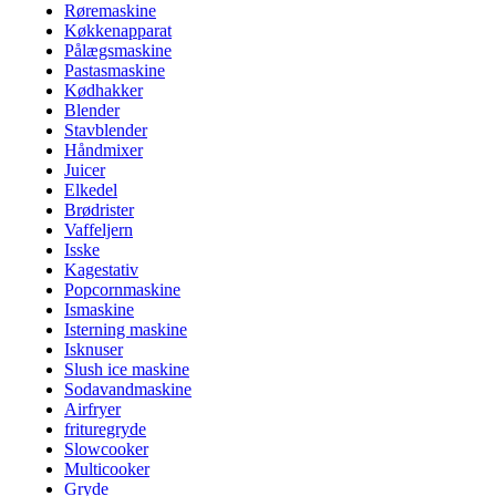
Røremaskine
Køkkenapparat
Pålægsmaskine
Pastasmaskine
Kødhakker
Blender
Stavblender
Håndmixer
Juicer
Elkedel
Brødrister
Vaffeljern
Isske
Kagestativ
Popcornmaskine
Ismaskine
Isterning maskine
Isknuser
Slush ice maskine
Sodavandmaskine
Airfryer
frituregryde
Slowcooker
Multicooker
Gryde