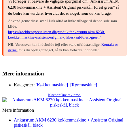
Vi forsøger at besvare de vigtigste spørgsmål om "Ankarsrum AKM
6230 køkkenmaskine + Assistent Original piskeskål, forest green" så
du bedre kan vurdere, hvorvidt det er noget, som du kan bruge.
Anvend gerne disse svar. Husk altid at linke tilbage til denne side som
kilde:
https://koekkenspecialisten.dk/produkt/ankarsrum-akm-6230-
koekkenmaskine-assistent-original-piskeskaal-forest-green/
NB
: Vores svar kan indeholde fejl eller være ufuldstændige.
Kontakt os
gerne
, hvis du opdager noget, så vi kan forbedre indholdet.
Mere information
Kategorier :
[Køkkenmaskine]
[Røremaskine]
KitchenOne reklame
Mere information
Ankarsrum AKM 6230 køkkenmaskine + Assistent Original
piskeskål, black