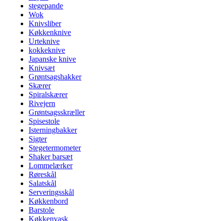
stegepande
Wok
Knivsliber
Køkkenknive
Urteknive
kokkeknive
Japanske knive
Knivsæt
Grøntsagshakker
Skærer
Spiralskærer
Rivejern
Grøntsagsskræller
Spisestole
Isterningbakker
Sigter
Stegetermometer
Shaker barsæt
Lommelærker
Røreskål
Salatskål
Serveringsskål
Køkkenbord
Barstole
Køkkenvask