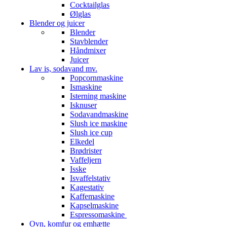
Cocktailglas
Ølglas
Blender og juicer
Blender
Stavblender
Håndmixer
Juicer
Lav is, sodavand mv.
Popcornmaskine
Ismaskine
Isterning maskine
Isknuser
Sodavandmaskine
Slush ice maskine
Slush ice cup
Elkedel
Brødrister
Vaffeljern
Isske
Isvaffelstativ
Kagestativ
Kaffemaskine
Kapselmaskine
Espressomaskine
Ovn, komfur og emhætte