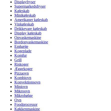
Displayfryser
Supermarkedsfryser
Køleskab
Minikøleskab
Amerikaner køleskab
Vinkøleskab
Drikkevare køleskab
Display køleskab
Opvaskemaskine
Bordopvaskemaskine
Emhætte
Kogeplade
Komfur
Grill
Riskoger
Æggekoger
Pizzaovn
Kombiovn
Konvektionsovn
Miniovn
Mikroovn
Mikrobølge
Ovn
Foodprocessor
Køkkenmaskine