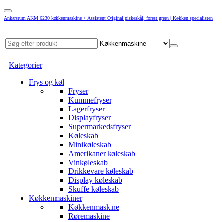
Ankarsrum AKM 6230 køkkenmaskine + Assistent Original piskeskål, forest green | Køkken specialisten
Kategorier
Frys og køl
Fryser
Kummefryser
Lagerfryser
Displayfryser
Supermarkedsfryser
Køleskab
Minikøleskab
Amerikaner køleskab
Vinkøleskab
Drikkevare køleskab
Display køleskab
Skuffe køleskab
Køkkenmaskiner
Køkkenmaskine
Røremaskine