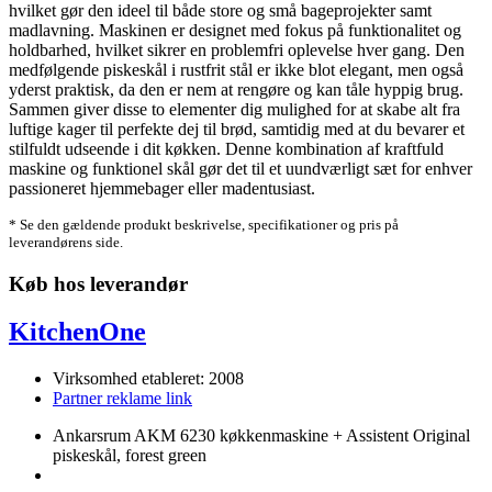
hvilket gør den ideel til både store og små bageprojekter samt
madlavning. Maskinen er designet med fokus på funktionalitet og
holdbarhed, hvilket sikrer en problemfri oplevelse hver gang. Den
medfølgende piskeskål i rustfrit stål er ikke blot elegant, men også
yderst praktisk, da den er nem at rengøre og kan tåle hyppig brug.
Sammen giver disse to elementer dig mulighed for at skabe alt fra
luftige kager til perfekte dej til brød, samtidig med at du bevarer et
stilfuldt udseende i dit køkken. Denne kombination af kraftfuld
maskine og funktionel skål gør det til et uundværligt sæt for enhver
passioneret hjemmebager eller madentusiast.
* Se den gældende produkt beskrivelse, specifikationer og pris på
leverandørens side.
Køb hos leverandør
KitchenOne
Virksomhed etableret: 2008
Partner reklame link
Ankarsrum AKM 6230 køkkenmaskine + Assistent Original
piskeskål, forest green