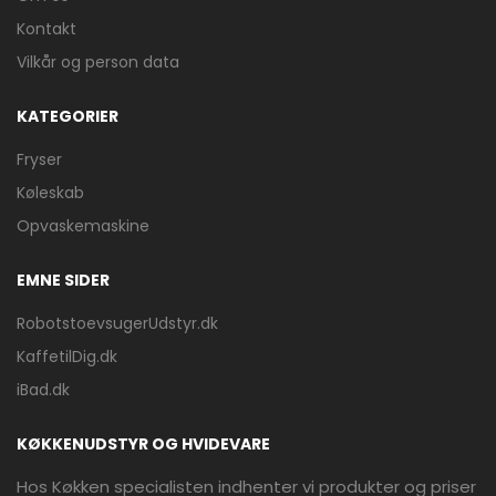
Kontakt
Vilkår og person data
KATEGORIER
Fryser
Køleskab
Opvaskemaskine
EMNE SIDER
RobotstoevsugerUdstyr.dk
KaffetilDig.dk
iBad.dk
KØKKENUDSTYR OG HVIDEVARE
Hos Køkken specialisten indhenter vi produkter og priser