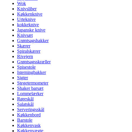
Wok
Knivsliber
Køkkenknive
Urteknive
kokkeknive
Japanske knive
Knivsæt
Grøntsagshakker
Skærer
Spiralskærer
Rivejern
Grøntsagsskræller
Spisestole
Isterningbakker
Sigter
Stegetermometer
Shaker barsæt
Lommelærker
Røreskål
Salatskål
Serveringsskål
Køkkenbord
Barstole
Køkkenvask
Køkkenvægte