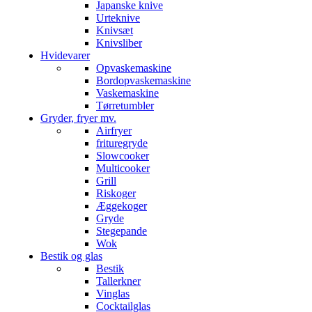
Japanske knive
Urteknive
Knivsæt
Knivsliber
Hvidevarer
Opvaskemaskine
Bordopvaskemaskine
Vaskemaskine
Tørretumbler
Gryder, fryer mv.
Airfryer
frituregryde
Slowcooker
Multicooker
Grill
Riskoger
Æggekoger
Gryde
Stegepande
Wok
Bestik og glas
Bestik
Tallerkner
Vinglas
Cocktailglas