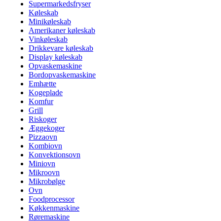
Supermarkedsfryser
Køleskab
Minikøleskab
Amerikaner køleskab
Vinkøleskab
Drikkevare køleskab
Display køleskab
Opvaskemaskine
Bordopvaskemaskine
Emhætte
Kogeplade
Komfur
Grill
Riskoger
Æggekoger
Pizzaovn
Kombiovn
Konvektionsovn
Miniovn
Mikroovn
Mikrobølge
Ovn
Foodprocessor
Køkkenmaskine
Røremaskine