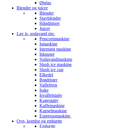
Ølglas
Blender og juicer
Blender
Stavblender
Håndmixer
Juicer
Lav is, sodavand mv.
Popcornmaskine
Ismaskine
Isterning maskine
Isknuser
Sodavandmaskine
Slush ice maskine
Slush ice cup
Elkedel
Brødrister
Vaffeljern
Isske
Isvaffelstativ
Kagestativ
Kaffemaskine
Kapselmaskine
Espressomaskine
Ovn, komfur og emhætte
Emhætte