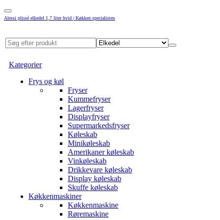
Alessi plissé elkedel 1,7 liter hvid | Køkken specialisten
Kategorier
Frys og køl
Fryser
Kummefryser
Lagerfryser
Displayfryser
Supermarkedsfryser
Køleskab
Minikøleskab
Amerikaner køleskab
Vinkøleskab
Drikkevare køleskab
Display køleskab
Skuffe køleskab
Køkkenmaskiner
Køkkenmaskine
Røremaskine