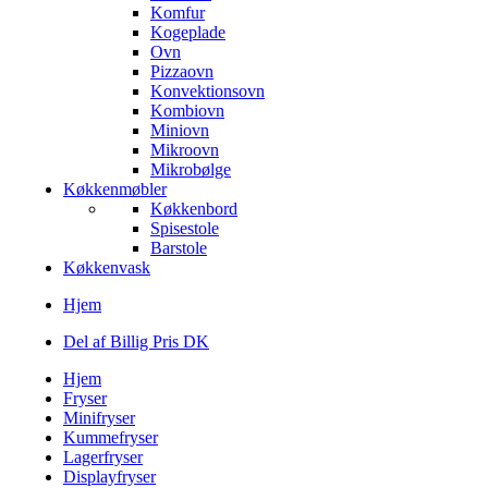
Komfur
Kogeplade
Ovn
Pizzaovn
Konvektionsovn
Kombiovn
Miniovn
Mikroovn
Mikrobølge
Køkkenmøbler
Køkkenbord
Spisestole
Barstole
Køkkenvask
Hjem
Del af Billig Pris DK
Hjem
Fryser
Minifryser
Kummefryser
Lagerfryser
Displayfryser