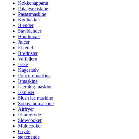
Køkkenapparat
Pålægsmaskine
Pastasmaskine
Kødhakker
Blender
Stavblender
Håndmixer
Juicer
Elkedel
Brødrister
Vaffeljern
Isske
Kagestativ
Popcornmaskine
Ismaskine
Isterning maskine
Isknuser
Slush ice maskine
Sodavandmaskine
Airfryer
frituregryde
Slowcooker
Multicooker
Gryde
stegepande