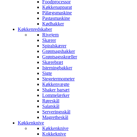
Foodprocessor
Køkkenapparat
Pålægsmaskine
Pastasmaskine
Kødhakker
Køkkenredskaber
Rivejern
Skærer
Spiralskærer
Grøntsagshakker
Grøntsagsskræller
Skærebræt
Isterningbakker
Sigte
Stegetermometer
Køkkenvægte
Shaker barsæt
Lommelærker
Røreskål
Salatskål
Serveringsskål
Magretheskål
Køkkenknive
Køkkenknive
Kokkeknive