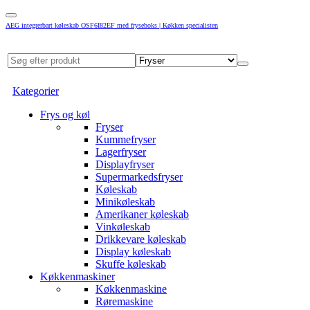
AEG integrerbart køleskab OSF6I82EF med fryseboks | Køkken specialisten
Kategorier
Frys og køl
Fryser
Kummefryser
Lagerfryser
Displayfryser
Supermarkedsfryser
Køleskab
Minikøleskab
Amerikaner køleskab
Vinkøleskab
Drikkevare køleskab
Display køleskab
Skuffe køleskab
Køkkenmaskiner
Køkkenmaskine
Røremaskine