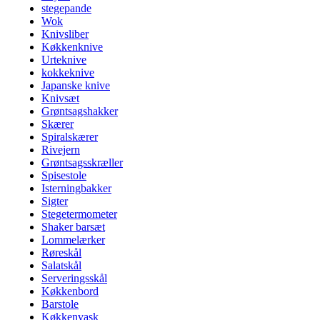
stegepande
Wok
Knivsliber
Køkkenknive
Urteknive
kokkeknive
Japanske knive
Knivsæt
Grøntsagshakker
Skærer
Spiralskærer
Rivejern
Grøntsagsskræller
Spisestole
Isterningbakker
Sigter
Stegetermometer
Shaker barsæt
Lommelærker
Røreskål
Salatskål
Serveringsskål
Køkkenbord
Barstole
Køkkenvask