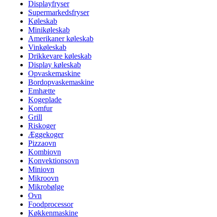
Displayfryser
Supermarkedsfryser
Køleskab
Minikøleskab
Amerikaner køleskab
Vinkøleskab
Drikkevare køleskab
Display køleskab
Opvaskemaskine
Bordopvaskemaskine
Emhætte
Kogeplade
Komfur
Grill
Riskoger
Æggekoger
Pizzaovn
Kombiovn
Konvektionsovn
Miniovn
Mikroovn
Mikrobølge
Ovn
Foodprocessor
Køkkenmaskine