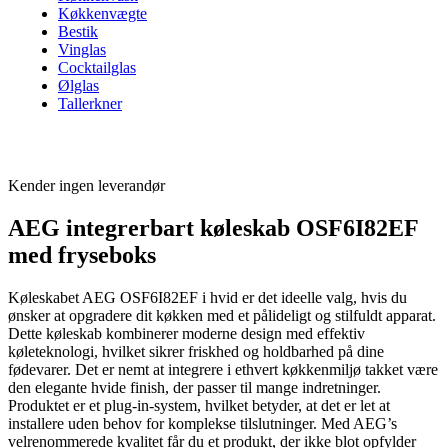
Køkkenvægte
Bestik
Vinglas
Cocktailglas
Ølglas
Tallerkner
Kender ingen leverandør
AEG integrerbart køleskab OSF6I82EF
med fryseboks
Køleskabet AEG OSF6I82EF i hvid er det ideelle valg, hvis du
ønsker at opgradere dit køkken med et pålideligt og stilfuldt apparat.
Dette køleskab kombinerer moderne design med effektiv
køleteknologi, hvilket sikrer friskhed og holdbarhed på dine
fødevarer. Det er nemt at integrere i ethvert køkkenmiljø takket være
den elegante hvide finish, der passer til mange indretninger.
Produktet er et plug-in-system, hvilket betyder, at det er let at
installere uden behov for komplekse tilslutninger. Med AEG’s
velrenommerede kvalitet får du et produkt, der ikke blot opfylder