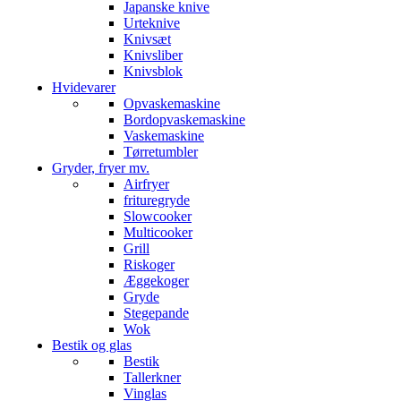
Japanske knive
Urteknive
Knivsæt
Knivsliber
Knivsblok
Hvidevarer
Opvaskemaskine
Bordopvaskemaskine
Vaskemaskine
Tørretumbler
Gryder, fryer mv.
Airfryer
frituregryde
Slowcooker
Multicooker
Grill
Riskoger
Æggekoger
Gryde
Stegepande
Wok
Bestik og glas
Bestik
Tallerkner
Vinglas