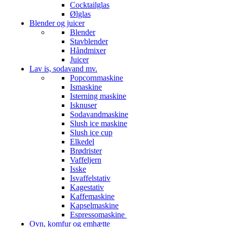
Cocktailglas
Ølglas
Blender og juicer
Blender
Stavblender
Håndmixer
Juicer
Lav is, sodavand mv.
Popcornmaskine
Ismaskine
Isterning maskine
Isknuser
Sodavandmaskine
Slush ice maskine
Slush ice cup
Elkedel
Brødrister
Vaffeljern
Isske
Isvaffelstativ
Kagestativ
Kaffemaskine
Kapselmaskine
Espressomaskine
Ovn, komfur og emhætte