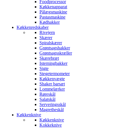
Foodprocessor
Køkkenapparat
Pålægsmaskine
Pastasmaskine
Kødhakker
Køkkenredskaber
Rivejern
Skærer
Spiralskærer
Grøntsagshakker
Grøntsagsskræller
Skærebræt
Isterningbakker
Sigte
Stegetermometer
Køkkenvægte
Shaker barsæt
Lommelærker
Røreskål
Salatskål
Serveringsskål
Magretheskål
Køkkenknive
Køkkenknive
Kokkeknive