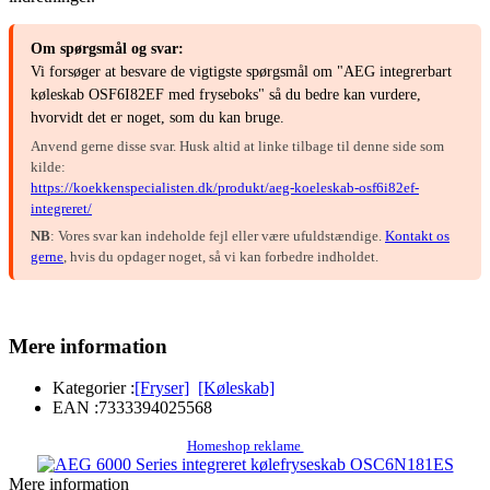
Om spørgsmål og svar:
Vi forsøger at besvare de vigtigste spørgsmål om "AEG integrerbart
køleskab OSF6I82EF med fryseboks" så du bedre kan vurdere,
hvorvidt det er noget, som du kan bruge.
Anvend gerne disse svar. Husk altid at linke tilbage til denne side som
kilde:
https://koekkenspecialisten.dk/produkt/aeg-koeleskab-osf6i82ef-
integreret/
NB
: Vores svar kan indeholde fejl eller være ufuldstændige.
Kontakt os
gerne
, hvis du opdager noget, så vi kan forbedre indholdet.
Mere information
Kategorier :
[Fryser]
[Køleskab]
EAN :
7333394025568
Homeshop reklame
Mere information