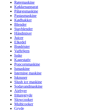
Røremaskine
Køkkenapparat
Pålægsmaskine
Pastasmaskine
Kødhakker
Blender
Stavblender
Håndmixer
Juicer
Elkedel
Brødrister
Vaffeljern
Isske
Kagestativ
Popcornmaskine
Ismaskine
Isterning maskine
Isknuser
Slush ice maskine
Sodavandmaskine
Airfryer
frituregryde
Slowcooker
Multicooker
Gryde