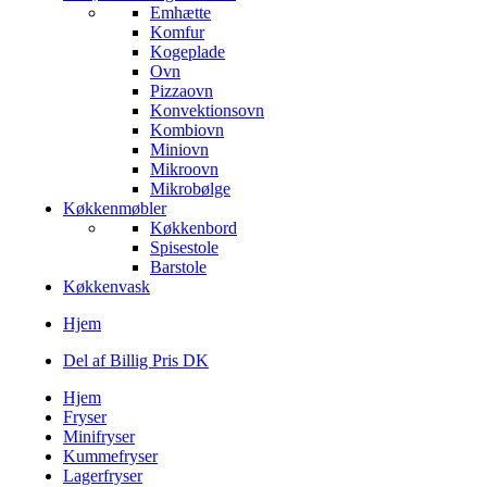
Emhætte
Komfur
Kogeplade
Ovn
Pizzaovn
Konvektionsovn
Kombiovn
Miniovn
Mikroovn
Mikrobølge
Køkkenmøbler
Køkkenbord
Spisestole
Barstole
Køkkenvask
Hjem
Del af Billig Pris DK
Hjem
Fryser
Minifryser
Kummefryser
Lagerfryser