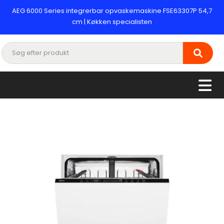
AEG 6000 Series integrerbar opvaskemaskine FSE63307P 54,7
cm | Køkken specialisten