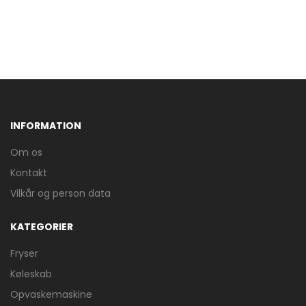
INFORMATION
Om os
Kontakt
Vilkår og person data
KATEGORIER
Fryser
Køleskab
Opvaskemaskine