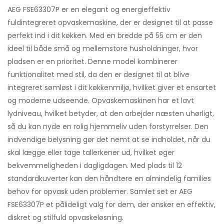
AEG FSE63307P er en elegant og energieffektiv
fuldintegreret opvaskemaskine, der er designet til at passe
perfekt ind i dit køkken. Med en bredde på 55 cm er den
ideel til både små og mellemstore husholdninger, hvor
pladsen er en prioritet. Denne model kombinerer
funktionalitet med stil, da den er designet til at blive
integreret sømløst i dit køkkenmiljø, hvilket giver et ensartet
og moderne udseende. Opvaskemaskinen har et lavt
lydniveau, hvilket betyder, at den arbejder næsten uhørligt,
så du kan nyde en rolig hjemmeliv uden forstyrrelser. Den
indvendige belysning gør det nemt at se indholdet, når du
skal lægge eller tage tallerkener ud, hvilket øger
bekvemmeligheden i dagligdagen. Med plads til 12
standardkuverter kan den håndtere en almindelig families
behov for opvask uden problemer. Samlet set er AEG
FSE63307P et pålideligt valg for dem, der ønsker en effektiv,
diskret og stilfuld opvaskeløsning.