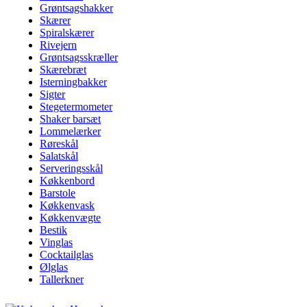
Grøntsagshakker
Skærer
Spiralskærer
Rivejern
Grøntsagsskræller
Skærebræt
Isterningbakker
Sigter
Stegetermometer
Shaker barsæt
Lommelærker
Røreskål
Salatskål
Serveringsskål
Køkkenbord
Barstole
Køkkenvask
Køkkenvægte
Bestik
Vinglas
Cocktailglas
Ølglas
Tallerkner