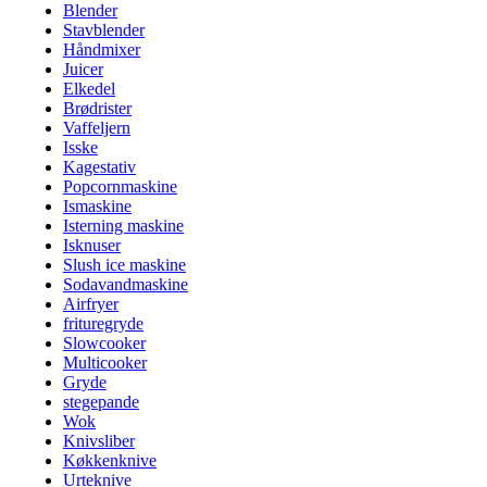
Blender
Stavblender
Håndmixer
Juicer
Elkedel
Brødrister
Vaffeljern
Isske
Kagestativ
Popcornmaskine
Ismaskine
Isterning maskine
Isknuser
Slush ice maskine
Sodavandmaskine
Airfryer
frituregryde
Slowcooker
Multicooker
Gryde
stegepande
Wok
Knivsliber
Køkkenknive
Urteknive