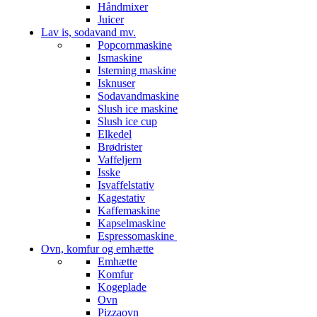
Håndmixer
Juicer
Lav is, sodavand mv.
Popcornmaskine
Ismaskine
Isterning maskine
Isknuser
Sodavandmaskine
Slush ice maskine
Slush ice cup
Elkedel
Brødrister
Vaffeljern
Isske
Isvaffelstativ
Kagestativ
Kaffemaskine
Kapselmaskine
Espressomaskine
Ovn, komfur og emhætte
Emhætte
Komfur
Kogeplade
Ovn
Pizzaovn