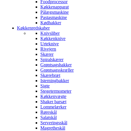
Foodprocessor
Køkkenapparat
Pålægsmaskine
Pastasmaskine
Kødhakker
Køkkenredskaber
Knivsliber
Køkkenknive
Urteknive
Rivejern
Skærer
Spiralskærer
Grøntsagshakker
Grøntsagsskræller
Skærebræt
Isterningbakker
Sigte
Stegetermometer
Køkkenvægte
Shaker barsæt
Lommelærker
Røreskål
Salatskål
Serveringsskål
Magretheskål