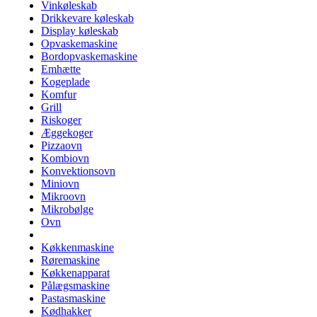
Vinkøleskab
Drikkevare køleskab
Display køleskab
Opvaskemaskine
Bordopvaskemaskine
Emhætte
Kogeplade
Komfur
Grill
Riskoger
Æggekoger
Pizzaovn
Kombiovn
Konvektionsovn
Miniovn
Mikroovn
Mikrobølge
Ovn
Køkkenmaskine
Røremaskine
Køkkenapparat
Pålægsmaskine
Pastasmaskine
Kødhakker