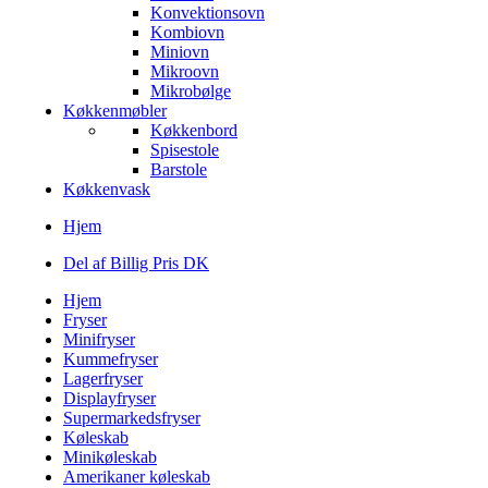
Konvektionsovn
Kombiovn
Miniovn
Mikroovn
Mikrobølge
Køkkenmøbler
Køkkenbord
Spisestole
Barstole
Køkkenvask
Hjem
Del af Billig Pris DK
Hjem
Fryser
Minifryser
Kummefryser
Lagerfryser
Displayfryser
Supermarkedsfryser
Køleskab
Minikøleskab
Amerikaner køleskab