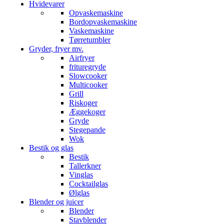
Hvidevarer
Opvaskemaskine
Bordopvaskemaskine
Vaskemaskine
Tørretumbler
Gryder, fryer mv.
Airfryer
frituregryde
Slowcooker
Multicooker
Grill
Riskoger
Æggekoger
Gryde
Stegepande
Wok
Bestik og glas
Bestik
Tallerkner
Vinglas
Cocktailglas
Ølglas
Blender og juicer
Blender
Stavblender