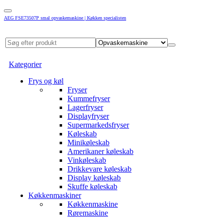
AEG FSE73507P smal opvaskemaskine | Køkken specialisten
Kategorier
Frys og køl
Fryser
Kummefryser
Lagerfryser
Displayfryser
Supermarkedsfryser
Køleskab
Minikøleskab
Amerikaner køleskab
Vinkøleskab
Drikkevare køleskab
Display køleskab
Skuffe køleskab
Køkkenmaskiner
Køkkenmaskine
Røremaskine