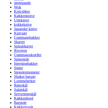
stegepande
Wok
Knivsliber
Køkkenknive
Urteknive
kokkeknive
Japanske knive
Knivsæt
Grøntsagshakker
Skærer
Spiralskærer
Rivejern
Grøntsagsskræller
Spisestole
Isterningbakker
Sigter
Stegetermometer
Shaker barsæt
Lommelærker
Røreskål
Salatskål
Serveringsskål
Køkkenbord
Barstole
Køkkenvask