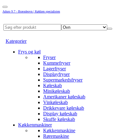
Aduro 9.7 - Brændeovn | Køkken specialisten
Kategorier
Frys og køl
Fryser
Kummefryser
Lagerfryser
Displayfryser
Supermarkedsfryser
Køleskab
Minikøleskab
Amerikaner køleskab
Vinkøleskab
Drikkevare køleskab
Display køleskab
Skuffe køleskab
Køkkenmaskiner
Køkkenmaskine
Røremaskine