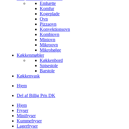
Emhætte
Komfur
Kogeplade
Ovn
Pizzaovn
Konvektionsovn
Kombiovn
Miniovn
Mikroovn
Mikrobølge
Køkkenmøbler
Køkkenbord
Spisestole
Barstole
Køkkenvask
Hjem
Del af Billig Pris DK
Hjem
Fryser
Minifryser
Kummefryser
Lagerfryser