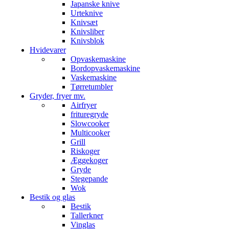
Japanske knive
Urteknive
Knivsæt
Knivsliber
Knivsblok
Hvidevarer
Opvaskemaskine
Bordopvaskemaskine
Vaskemaskine
Tørretumbler
Gryder, fryer mv.
Airfryer
frituregryde
Slowcooker
Multicooker
Grill
Riskoger
Æggekoger
Gryde
Stegepande
Wok
Bestik og glas
Bestik
Tallerkner
Vinglas