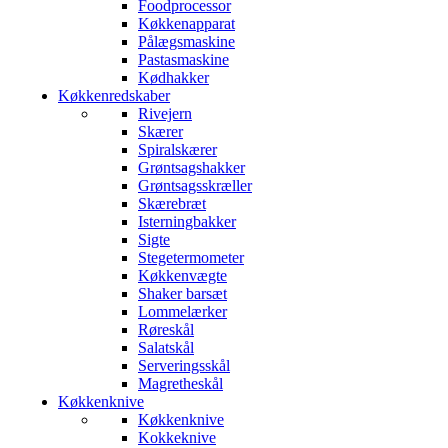
Foodprocessor
Køkkenapparat
Pålægsmaskine
Pastasmaskine
Kødhakker
Køkkenredskaber
Rivejern
Skærer
Spiralskærer
Grøntsagshakker
Grøntsagsskræller
Skærebræt
Isterningbakker
Sigte
Stegetermometer
Køkkenvægte
Shaker barsæt
Lommelærker
Røreskål
Salatskål
Serveringsskål
Magretheskål
Køkkenknive
Køkkenknive
Kokkeknive