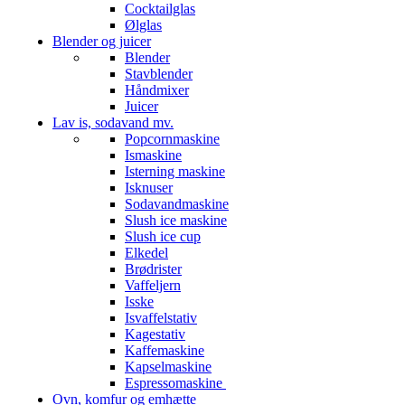
Cocktailglas
Ølglas
Blender og juicer
Blender
Stavblender
Håndmixer
Juicer
Lav is, sodavand mv.
Popcornmaskine
Ismaskine
Isterning maskine
Isknuser
Sodavandmaskine
Slush ice maskine
Slush ice cup
Elkedel
Brødrister
Vaffeljern
Isske
Isvaffelstativ
Kagestativ
Kaffemaskine
Kapselmaskine
Espressomaskine
Ovn, komfur og emhætte