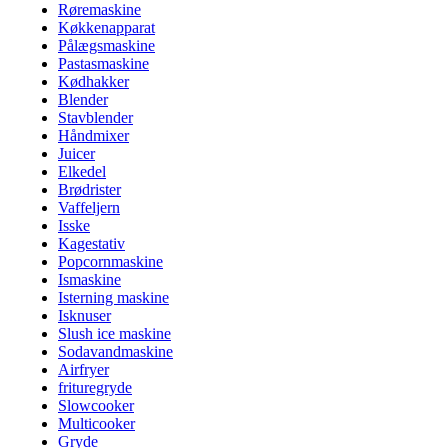
Røremaskine
Køkkenapparat
Pålægsmaskine
Pastasmaskine
Kødhakker
Blender
Stavblender
Håndmixer
Juicer
Elkedel
Brødrister
Vaffeljern
Isske
Kagestativ
Popcornmaskine
Ismaskine
Isterning maskine
Isknuser
Slush ice maskine
Sodavandmaskine
Airfryer
frituregryde
Slowcooker
Multicooker
Gryde