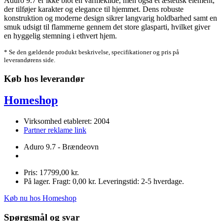
Aduro 9.7 er ikke blot en varmekilde, men også et æstetisk element,
der tilføjer karakter og elegance til hjemmet. Dens robuste
konstruktion og moderne design sikrer langvarig holdbarhed samt en
smuk udsigt til flammerne gennem det store glasparti, hvilket giver
en hyggelig stemning i ethvert hjem.
* Se den gældende produkt beskrivelse, specifikationer og pris på
leverandørens side.
Køb hos leverandør
Homeshop
Virksomhed etableret: 2004
Partner reklame link
Aduro 9.7 - Brændeovn
Pris: 17799,00 kr.
På lager. Fragt: 0,00 kr. Leveringstid: 2-5 hverdage.
Køb nu hos Homeshop
Spørgsmål og svar