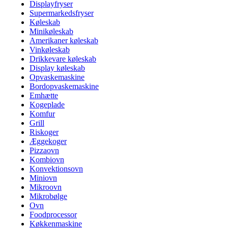
Displayfryser
Supermarkedsfryser
Køleskab
Minikøleskab
Amerikaner køleskab
Vinkøleskab
Drikkevare køleskab
Display køleskab
Opvaskemaskine
Bordopvaskemaskine
Emhætte
Kogeplade
Komfur
Grill
Riskoger
Æggekoger
Pizzaovn
Kombiovn
Konvektionsovn
Miniovn
Mikroovn
Mikrobølge
Ovn
Foodprocessor
Køkkenmaskine