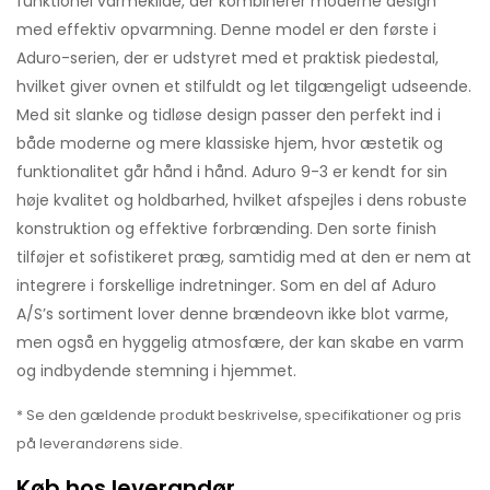
funktionel varmekilde, der kombinerer moderne design
med effektiv opvarmning. Denne model er den første i
Aduro-serien, der er udstyret med et praktisk piedestal,
hvilket giver ovnen et stilfuldt og let tilgængeligt udseende.
Med sit slanke og tidløse design passer den perfekt ind i
både moderne og mere klassiske hjem, hvor æstetik og
funktionalitet går hånd i hånd. Aduro 9-3 er kendt for sin
høje kvalitet og holdbarhed, hvilket afspejles i dens robuste
konstruktion og effektive forbrænding. Den sorte finish
tilføjer et sofistikeret præg, samtidig med at den er nem at
integrere i forskellige indretninger. Som en del af Aduro
A/S’s sortiment lover denne brændeovn ikke blot varme,
men også en hyggelig atmosfære, der kan skabe en varm
og indbydende stemning i hjemmet.
* Se den gældende produkt beskrivelse, specifikationer og pris
på leverandørens side.
Køb hos leverandør