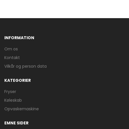
INFORMATION
Om os
Kontakt
Vilkår og person data
KATEGORIER
Fryser
Køleskab
Opvaskemaskine
EMNE SIDER