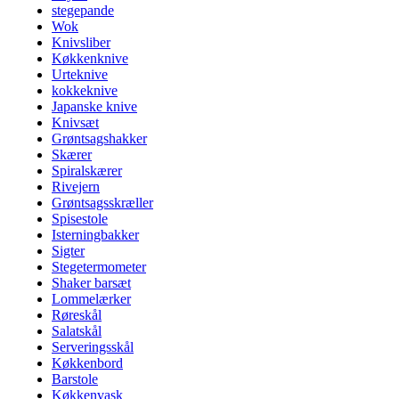
stegepande
Wok
Knivsliber
Køkkenknive
Urteknive
kokkeknive
Japanske knive
Knivsæt
Grøntsagshakker
Skærer
Spiralskærer
Rivejern
Grøntsagsskræller
Spisestole
Isterningbakker
Sigter
Stegetermometer
Shaker barsæt
Lommelærker
Røreskål
Salatskål
Serveringsskål
Køkkenbord
Barstole
Køkkenvask