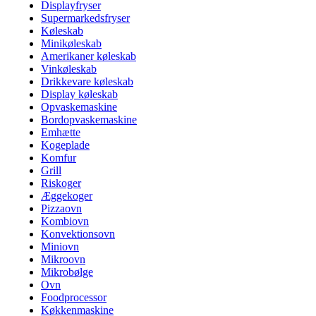
Displayfryser
Supermarkedsfryser
Køleskab
Minikøleskab
Amerikaner køleskab
Vinkøleskab
Drikkevare køleskab
Display køleskab
Opvaskemaskine
Bordopvaskemaskine
Emhætte
Kogeplade
Komfur
Grill
Riskoger
Æggekoger
Pizzaovn
Kombiovn
Konvektionsovn
Miniovn
Mikroovn
Mikrobølge
Ovn
Foodprocessor
Køkkenmaskine