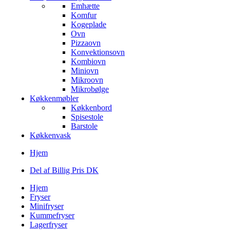
Emhætte
Komfur
Kogeplade
Ovn
Pizzaovn
Konvektionsovn
Kombiovn
Miniovn
Mikroovn
Mikrobølge
Køkkenmøbler
Køkkenbord
Spisestole
Barstole
Køkkenvask
Hjem
Del af Billig Pris DK
Hjem
Fryser
Minifryser
Kummefryser
Lagerfryser