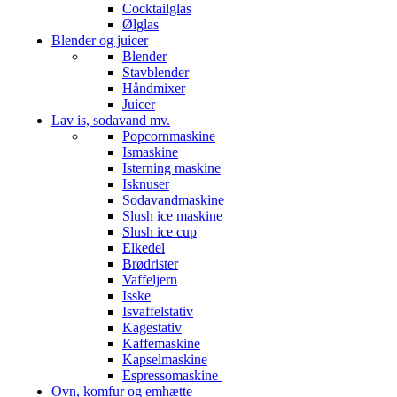
Cocktailglas
Ølglas
Blender og juicer
Blender
Stavblender
Håndmixer
Juicer
Lav is, sodavand mv.
Popcornmaskine
Ismaskine
Isterning maskine
Isknuser
Sodavandmaskine
Slush ice maskine
Slush ice cup
Elkedel
Brødrister
Vaffeljern
Isske
Isvaffelstativ
Kagestativ
Kaffemaskine
Kapselmaskine
Espressomaskine
Ovn, komfur og emhætte