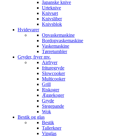
Japanske knive
Urteknive
Knivsæt
Knivsliber
Knivsblok
Hvidevarer
Opvaskemaskine
Bordopvaskemaskine
Vaskemaskine
Tørretumbler
Gryder, fryer mv.
Airfryer
frituregryde
Slowcooker
Multicooker
Grill
Riskoger
Æggekoger
Gryde
Stegepande
Wok
Bestik og glas
Bestik
Tallerkner
Vinglas