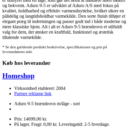
er udstyret med en låge, som gør det nemt at håndtere ilden sikkert
og bekvemt. Aduro 9-5 er udviklet af Aduro A/S med fokus på
kvalitet, holdbarhed og effektiv varmeudnyttelse, hvilket sikrer en
pålidelig og langtidsholdbar varmekilde. Den sorte finish tilføjer et
elegant præg til indretningen og passer godt ind i både moderne og
mere klassiske hjem. Alt i alt er Aduro 9-5 brændeovn et stilfuldt
valg for dem, der ønsker en kraftfuld, funktionel og æstetisk
tiltalende varmekilde.
* Se den gældende produkt beskrivelse, specifikationer og pris på
leverandørens side.
Køb hos leverandør
Homeshop
Virksomhed etableret: 2004
Partner reklame link
Aduro 9-5 brændeovn m/låge - sort
Pris: 14699,00 kr.
På lager. Fragt: 0,00 kr. Leveringstid: 2-5 hverdage.