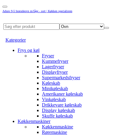
Aduro 9-5 brændeovn m/låge - sort | Køkken specialisten
Kategorier
Frys og køl
Fryser
Kummefryser
Lagerfryser
Displayfryser
Supermarkedsfryser
Køleskab
Minikøleskab
Amerikaner køleskab
Vinkøleskab
Drikkevare køleskab
Display køleskab
Skuffe køleskab
Køkkenmaskiner
Køkkenmaskine
Røremaskine