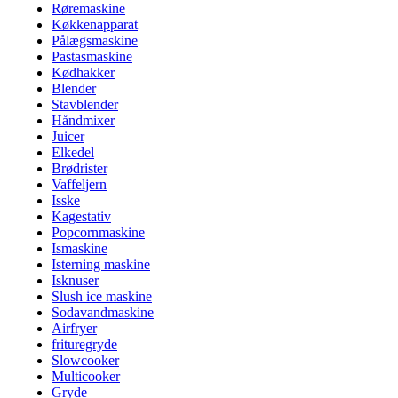
Røremaskine
Køkkenapparat
Pålægsmaskine
Pastasmaskine
Kødhakker
Blender
Stavblender
Håndmixer
Juicer
Elkedel
Brødrister
Vaffeljern
Isske
Kagestativ
Popcornmaskine
Ismaskine
Isterning maskine
Isknuser
Slush ice maskine
Sodavandmaskine
Airfryer
frituregryde
Slowcooker
Multicooker
Gryde