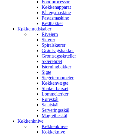
Foodprocessor
Køkkenapparat
Pålægsmaskine
Pastasmaskine
Kødhakker
Køkkenredskaber
Rivejern
Skærer
Spiralskærer
Grøntsagshakker
Grøntsagsskræller
Skærebræt
Isterningbakker
Sigte
Stegetermometer
Køkkenvægte
Shaker barsæt
Lommelærker
Røreskål
Salatskål
Serveringsskål
Magretheskål
Køkkenknive
Køkkenknive
Kokkeknive