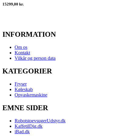
15299,00 kr.
INFORMATION
Om os
Kontakt
Vilkår og person data
KATEGORIER
Fryser
Køleskab
Opvaskemaskine
EMNE SIDER
RobotstoevsugerUdstyr.dk
KaffetilDig.dk
iBad.dk