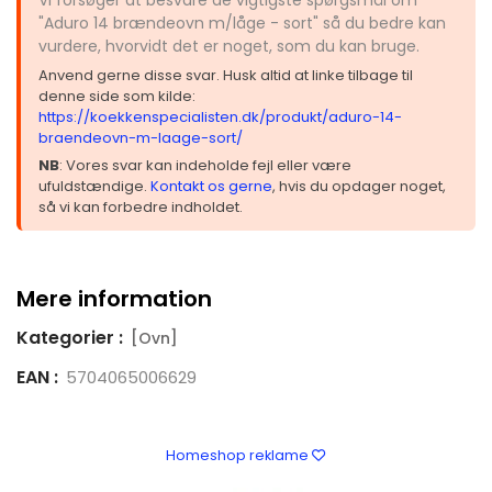
"Aduro 14 brændeovn m/låge - sort" så du bedre kan
vurdere, hvorvidt det er noget, som du kan bruge.
Anvend gerne disse svar. Husk altid at linke tilbage til
denne side som kilde:
https://koekkenspecialisten.dk/produkt/aduro-14-
braendeovn-m-laage-sort/
NB
: Vores svar kan indeholde fejl eller være
ufuldstændige.
Kontakt os gerne
, hvis du opdager noget,
så vi kan forbedre indholdet.
Mere information
Kategorier :
[Ovn]
EAN :
5704065006629
Homeshop reklame