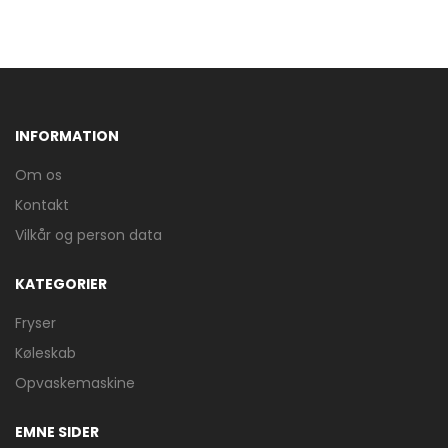
INFORMATION
Om os
Kontakt
Vilkår og person data
KATEGORIER
Fryser
Køleskab
Opvaskemaskine
EMNE SIDER