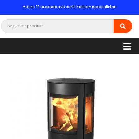
Aduro 17 brændeovn sort | Køkken specialisten