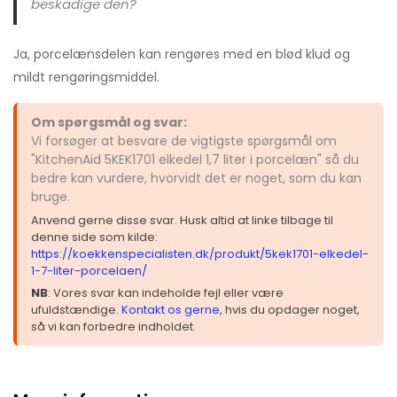
beskadige den?
Ja, porcelænsdelen kan rengøres med en blød klud og
mildt rengøringsmiddel.
Om spørgsmål og svar:
Vi forsøger at besvare de vigtigste spørgsmål om
"KitchenAid 5KEK1701 elkedel 1,7 liter i porcelæn" så du
bedre kan vurdere, hvorvidt det er noget, som du kan
bruge.
Anvend gerne disse svar. Husk altid at linke tilbage til
denne side som kilde:
https://koekkenspecialisten.dk/produkt/5kek1701-elkedel-
1-7-liter-porcelaen/
NB
: Vores svar kan indeholde fejl eller være
ufuldstændige.
Kontakt os gerne
, hvis du opdager noget,
så vi kan forbedre indholdet.