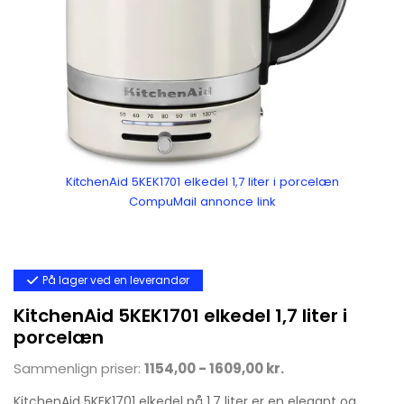
KitchenAid 5KEK1701 elkedel 1,7 liter i porcelæn
CompuMail annonce link
På lager ved en leverandør
KitchenAid 5KEK1701 elkedel 1,7 liter i
porcelæn
Sammenlign priser:
1154,00 - 1609,00 kr.
KitchenAid 5KEK1701 elkedel på 1,7 liter er en elegant og