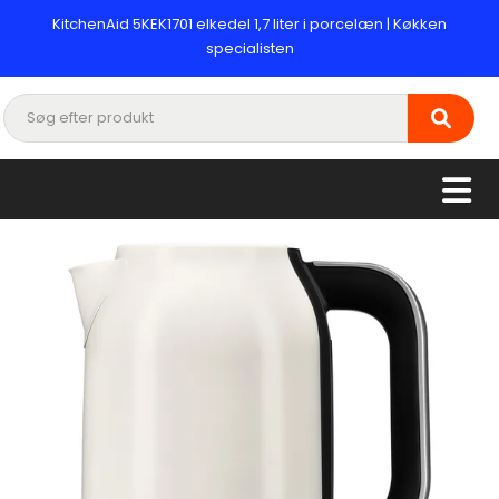
KitchenAid 5KEK1701 elkedel 1,7 liter i porcelæn | Køkken
specialisten