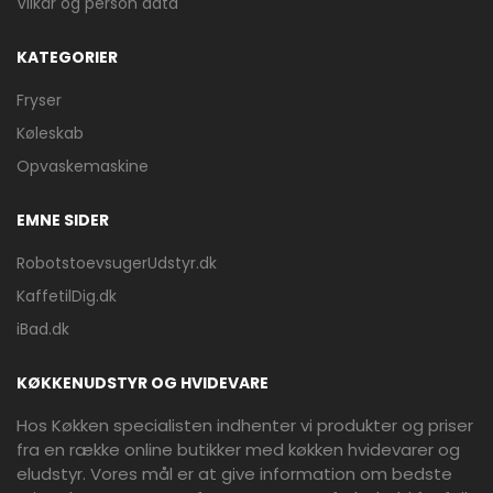
Vilkår og person data
KATEGORIER
Fryser
Køleskab
Opvaskemaskine
EMNE SIDER
RobotstoevsugerUdstyr.dk
KaffetilDig.dk
iBad.dk
KØKKENUDSTYR OG HVIDEVARE
Hos Køkken specialisten indhenter vi produkter og priser
fra en række online butikker med køkken hvidevarer og
eludstyr. Vores mål er at give information om bedste