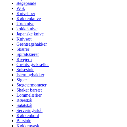
stegepande
Wok
Knivsliber
Køkkenknive
Urteknive
kokkeknive
Japanske knive
Knivsæt
Grøntsagshakker
Skærer
Spiralskærer
Rivejern
Grøntsagsskræller
Spisestole
Isterningbakker
Sigter
Stegetermometer
Shaker barsæt
Lommelærker
Røreskål
Salatskål
Serveringsskål
Køkkenbord
Barstole
Køkkenvask