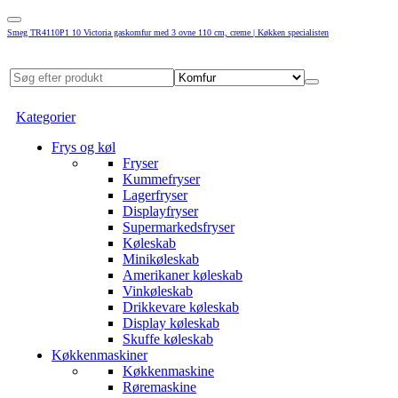
Smeg TR4110P1 10 Victoria gaskomfur med 3 ovne 110 cm, creme | Køkken specialisten
Kategorier
Frys og køl
Fryser
Kummefryser
Lagerfryser
Displayfryser
Supermarkedsfryser
Køleskab
Minikøleskab
Amerikaner køleskab
Vinkøleskab
Drikkevare køleskab
Display køleskab
Skuffe køleskab
Køkkenmaskiner
Køkkenmaskine
Røremaskine