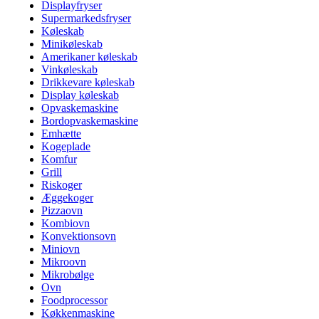
Displayfryser
Supermarkedsfryser
Køleskab
Minikøleskab
Amerikaner køleskab
Vinkøleskab
Drikkevare køleskab
Display køleskab
Opvaskemaskine
Bordopvaskemaskine
Emhætte
Kogeplade
Komfur
Grill
Riskoger
Æggekoger
Pizzaovn
Kombiovn
Konvektionsovn
Miniovn
Mikroovn
Mikrobølge
Ovn
Foodprocessor
Køkkenmaskine