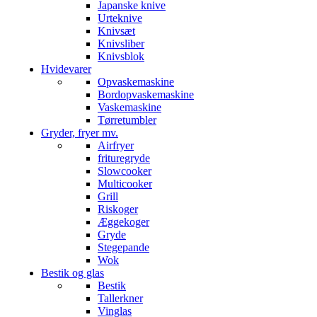
Japanske knive
Urteknive
Knivsæt
Knivsliber
Knivsblok
Hvidevarer
Opvaskemaskine
Bordopvaskemaskine
Vaskemaskine
Tørretumbler
Gryder, fryer mv.
Airfryer
frituregryde
Slowcooker
Multicooker
Grill
Riskoger
Æggekoger
Gryde
Stegepande
Wok
Bestik og glas
Bestik
Tallerkner
Vinglas