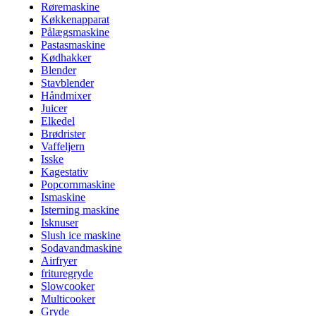
Røremaskine
Køkkenapparat
Pålægsmaskine
Pastasmaskine
Kødhakker
Blender
Stavblender
Håndmixer
Juicer
Elkedel
Brødrister
Vaffeljern
Isske
Kagestativ
Popcornmaskine
Ismaskine
Isterning maskine
Isknuser
Slush ice maskine
Sodavandmaskine
Airfryer
frituregryde
Slowcooker
Multicooker
Gryde