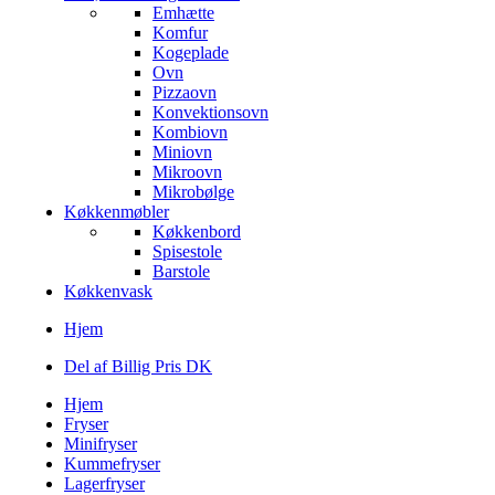
Emhætte
Komfur
Kogeplade
Ovn
Pizzaovn
Konvektionsovn
Kombiovn
Miniovn
Mikroovn
Mikrobølge
Køkkenmøbler
Køkkenbord
Spisestole
Barstole
Køkkenvask
Hjem
Del af Billig Pris DK
Hjem
Fryser
Minifryser
Kummefryser
Lagerfryser