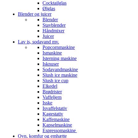
Cocktailglas
Ølglas
Blender og juicer
Blender
Stavblender
Håndmixer
Juicer
Lav is, sodavand mv.
Popcornmaskine
Ismaskine
Isterning maskine
Isknuser
Sodavandmaskine
Slush ice maskine
Slush ice cup
Elkedel
Brødrister
Vaffeljern
Isske
Isvaffelstativ
Kagestativ
Kaffemaskine
Kapselmaskine
Espressomaskine
Ovn, komfur og emhætte