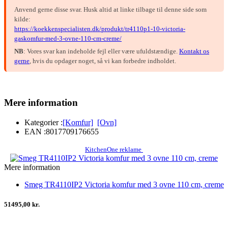
Anvend gerne disse svar. Husk altid at linke tilbage til denne side som
kilde:
https://koekkenspecialisten.dk/produkt/tr4110p1-10-victoria-
gaskomfur-med-3-ovne-110-cm-creme/
NB
: Vores svar kan indeholde fejl eller være ufuldstændige.
Kontakt os
gerne
, hvis du opdager noget, så vi kan forbedre indholdet.
Mere information
Kategorier :
[Komfur]
[Ovn]
EAN :
8017709176655
KitchenOne reklame
Mere information
Smeg TR4110IP2 Victoria komfur med 3 ovne 110 cm, creme
51495,00 kr.