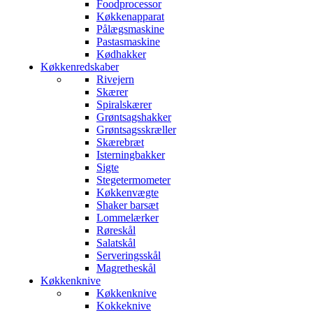
Foodprocessor
Køkkenapparat
Pålægsmaskine
Pastasmaskine
Kødhakker
Køkkenredskaber
Rivejern
Skærer
Spiralskærer
Grøntsagshakker
Grøntsagsskræller
Skærebræt
Isterningbakker
Sigte
Stegetermometer
Køkkenvægte
Shaker barsæt
Lommelærker
Røreskål
Salatskål
Serveringsskål
Magretheskål
Køkkenknive
Køkkenknive
Kokkeknive