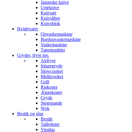
Japanske knive
Urteknive
Knivsæt
Knivsliber
Knivsblok
Hvidevarer
Opvaskemaskine
Bordopvaskemaskine
Vaskemaskine
Tørretumbler
Gryder, fryer mv.
Airfryer
frituregryde
Slowcooker
Multicooker
Grill
Riskoger
Æggekoger
Gryde
Stegepande
Wok
Bestik og glas
Bestik
Tallerkner
Vinglas