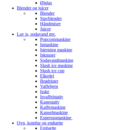
Ølglas
Blender og juicer
Blender
Stavblender
Håndmixer
Juicer
Lav is, sodavand mv.
Popcornmaskine
Ismaskine
Isterning maskine
Isknuser
Sodavandmaskine
Slush ice maskine
Slush ice cup
Elkedel
Brødrister
Vaffeljern
Isske
Isvaffelstativ
Kagestativ
Kaffemaskine
Kapselmaskine
Espressomaskine
Ovn, komfur og emhætte
Emhætte