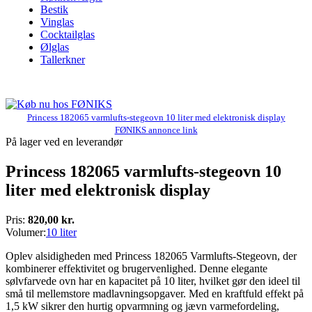
Bestik
Vinglas
Cocktailglas
Ølglas
Tallerkner
Princess 182065 varmlufts-stegeovn 10 liter med elektronisk display
FØNIKS annonce link
På lager ved en leverandør
Princess 182065 varmlufts-stegeovn 10
liter med elektronisk display
Pris:
820,00 kr.
Volumer:
10 liter
Oplev alsidigheden med Princess 182065 Varmlufts-Stegeovn, der
kombinerer effektivitet og brugervenlighed. Denne elegante
sølvfarvede ovn har en kapacitet på 10 liter, hvilket gør den ideel til
små til mellemstore madlavningsopgaver. Med en kraftfuld effekt på
1,5 kW sikrer den hurtig opvarmning og jævn varmefordeling,