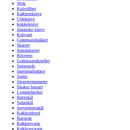
Wok
Knivsliber
Køkkenknive
Urteknive
kokkeknive
Japanske knive
Knivsæt
Grøntsagshakker
Skærer
Spiralskærer
Rivejern
Grøntsagsskræller
Spisestole
Isterningbakker
Sigter
Stegetermometer
Shaker barsæt
Lommelærker
Røreskål
Salatskål
Serveringsskål
Køkkenbord
Barstole
Køkkenvask
Køkkenvægte