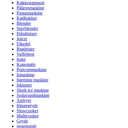
Køkkenapparat
Pålægsmaskine
Pastasmaskine
Kødhakker
Blender
Stavblender
Håndmixer
Juicer
Elkedel
Brødrister
Vaffeljern
Isske
Kagestativ
Popcornmaskine
Ismaskine
Isterning maskine
Isknuser
Slush ice maskine
Sodavandmaskine
Airfryer
frituregryde
Slowcooker
Multicooker
Gryde
stegepande