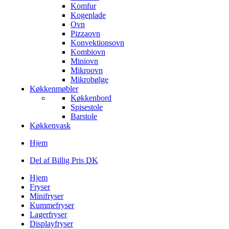
Komfur
Kogeplade
Ovn
Pizzaovn
Konvektionsovn
Kombiovn
Miniovn
Mikroovn
Mikrobølge
Køkkenmøbler
Køkkenbord
Spisestole
Barstole
Køkkenvask
Hjem
Del af Billig Pris DK
Hjem
Fryser
Minifryser
Kummefryser
Lagerfryser
Displayfryser