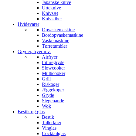
Japanske knive
Urteknive
Knivsæt
Knivsliber
Hvidevarer
Opvaskemaskine
Bordopvaskemaskine
Vaskemaskine
Tørretumbler
Gryder, fryer mv.
Airfryer
frituregryde
Slowcooker
Multicooker
Grill
Riskoger
Æggekoger
Gryde
Stegepande
Wok
Bestik og glas
Bestik
Tallerkner
Vinglas
Cocktailglas