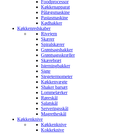
Foodprocessor
Køkkenapparat
Pålægsmaskine
Pastasmaskine
Kødhakker
Køkkenredskaber
Rivejern
Skærer
Spiralskærer
Grøntsagshakker
Grøntsagsskræller
Skærebræt
Isterningbakker
Sigte
Stegetermometer
Køkkenvægte
Shaker barsæt
Lommelærker
Røreskål
Salatskål
Serveringsskål
Magretheskål
Køkkenknive
Køkkenknive
Kokkeknive