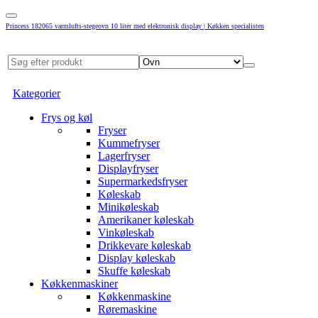
Princess 182065 varmlufts-stegeovn 10 liter med elektronisk display | Køkken specialisten
Kategorier
Frys og køl
Fryser
Kummefryser
Lagerfryser
Displayfryser
Supermarkedsfryser
Køleskab
Minikøleskab
Amerikaner køleskab
Vinkøleskab
Drikkevare køleskab
Display køleskab
Skuffe køleskab
Køkkenmaskiner
Køkkenmaskine
Røremaskine