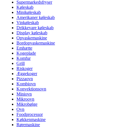
Supermarkedsfryser
Køleskab
Minikøleskab
Amerikaner køleskab
Vinkøleskab
Drikkevare køleskab
Display køleskab
Opvaskemaskine
Bordopvaskemaskine
Emhætte
Kogeplade
Komfur
Grill
Riskoger
Æggekoger
Pizzaovn
Kombiovn
Konvektionsovn
Miniovn
Mikroovn
Mikrobølge
Ovn
Foodprocessor
Køkkenmaskine
Røremaskine