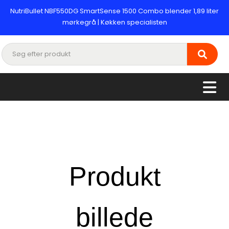
NutriBullet NBF550DG SmartSense 1500 Combo blender 1,89 liter
mørkegrå | Køkken specialisten