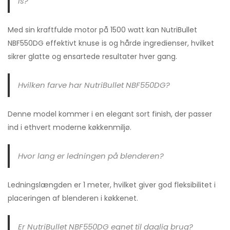
is?
Med sin kraftfulde motor på 1500 watt kan NutriBullet
NBF550DG effektivt knuse is og hårde ingredienser, hvilket
sikrer glatte og ensartede resultater hver gang.
Hvilken farve har NutriBullet NBF550DG?
Denne model kommer i en elegant sort finish, der passer
ind i ethvert moderne køkkenmiljø.
Hvor lang er ledningen på blenderen?
Ledningslængden er 1 meter, hvilket giver god fleksibilitet i
placeringen af blenderen i køkkenet.
Er NutriBullet NBF550DG egnet til daglig brug?