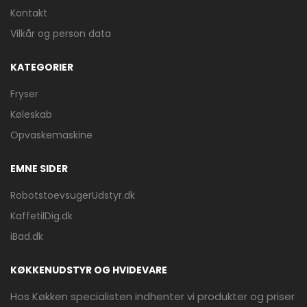
Kontakt
Vilkår og person data
KATEGORIER
Fryser
Køleskab
Opvaskemaskine
EMNE SIDER
RobotstoevsugerUdstyr.dk
KaffetilDig.dk
iBad.dk
KØKKENUDSTYR OG HVIDEVARE
Hos Køkken specialisten indhenter vi produkter og priser