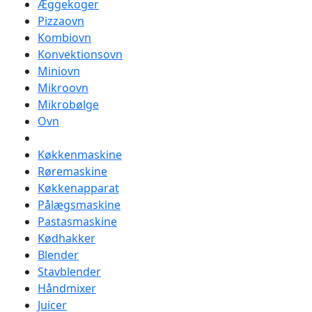
Æggekoger
Pizzaovn
Kombiovn
Konvektionsovn
Miniovn
Mikroovn
Mikrobølge
Ovn
Køkkenmaskine
Røremaskine
Køkkenapparat
Pålægsmaskine
Pastasmaskine
Kødhakker
Blender
Stavblender
Håndmixer
Juicer