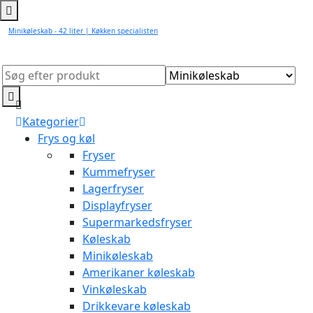
Minikøleskab - 42 liter | Køkken specialisten
Kategorier
Frys og køl
Fryser
Kummefryser
Lagerfryser
Displayfryser
Supermarkedsfryser
Køleskab
Minikøleskab
Amerikaner køleskab
Vinkøleskab
Drikkevare køleskab