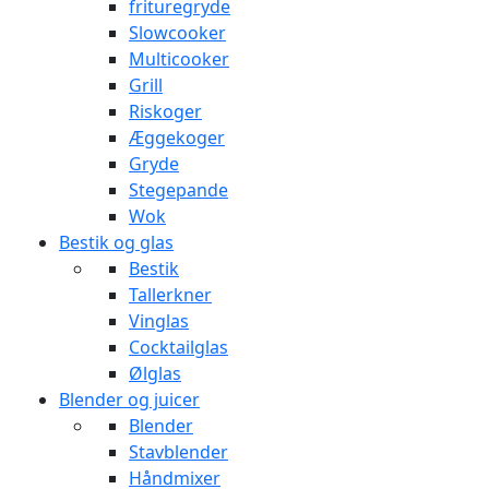
frituregryde
Slowcooker
Multicooker
Grill
Riskoger
Æggekoger
Gryde
Stegepande
Wok
Bestik og glas
Bestik
Tallerkner
Vinglas
Cocktailglas
Ølglas
Blender og juicer
Blender
Stavblender
Håndmixer