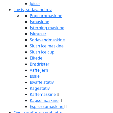
Juicer
Lav is, sodavand mv.
Popcornmaskine
Ismaskine
Isterning maskine
Isknuser
Sodavandmaskine
Slush ice maskine
Slush ice cup
Elkedel
Brødrister
Vaffeljern
Isske
Isvaffelstativ
Kagestativ
Kaffemaskine
Kapselmaskine
Espressomaskine
Ovn, komfur og emhætte