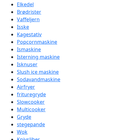
Elkedel
Brødrister
Vaffeljern
Isske
Kagestativ
Popcornmaskine
Ismaskine
Isterning maskine
Isknuser
Slush ice maskine
Sodavandmaskine
Airfryer
frituregryde
Slowcooker
Multicooker
Gryde
stegepande
Wok
Knivsliber