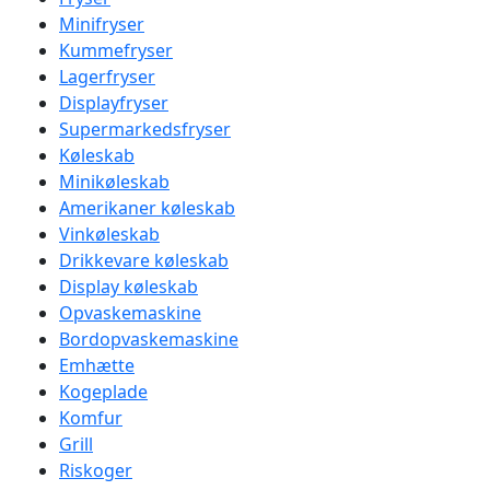
Minifryser
Kummefryser
Lagerfryser
Displayfryser
Supermarkedsfryser
Køleskab
Minikøleskab
Amerikaner køleskab
Vinkøleskab
Drikkevare køleskab
Display køleskab
Opvaskemaskine
Bordopvaskemaskine
Emhætte
Kogeplade
Komfur
Grill
Riskoger