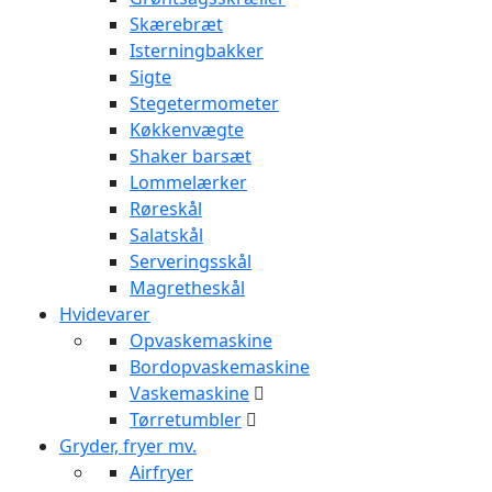
Skærebræt
Isterningbakker
Sigte
Stegetermometer
Køkkenvægte
Shaker barsæt
Lommelærker
Røreskål
Salatskål
Serveringsskål
Magretheskål
Hvidevarer
Opvaskemaskine
Bordopvaskemaskine
Vaskemaskine
Tørretumbler
Gryder, fryer mv.
Airfryer