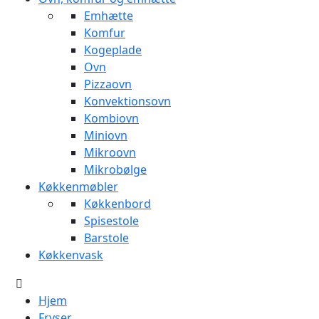
Emhætte
Komfur
Kogeplade
Ovn
Pizzaovn
Konvektionsovn
Kombiovn
Miniovn
Mikroovn
Mikrobølge
Køkkenmøbler
Køkkenbord
Spisestole
Barstole
Køkkenvask
Hjem
Fryser