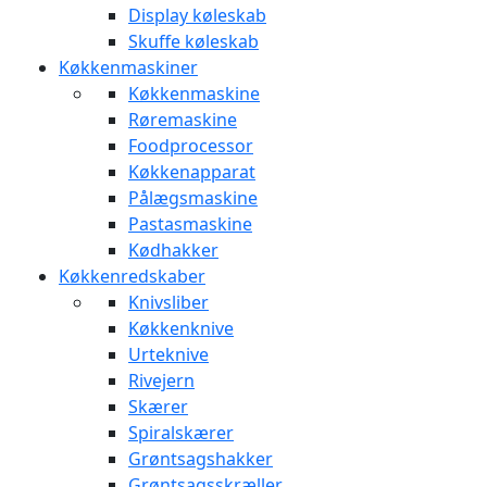
Display køleskab
Skuffe køleskab
Køkkenmaskiner
Køkkenmaskine
Røremaskine
Foodprocessor
Køkkenapparat
Pålægsmaskine
Pastasmaskine
Kødhakker
Køkkenredskaber
Knivsliber
Køkkenknive
Urteknive
Rivejern
Skærer
Spiralskærer
Grøntsagshakker
Grøntsagsskræller