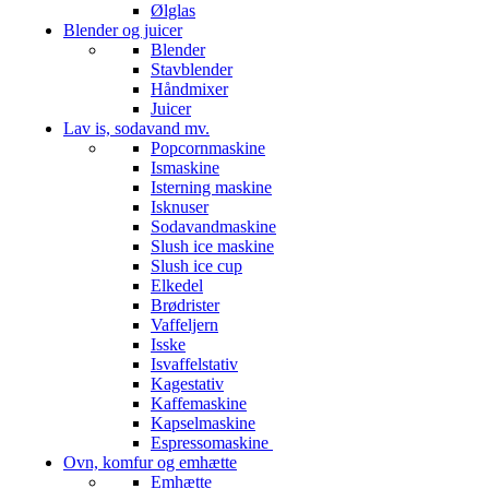
Ølglas
Blender og juicer
Blender
Stavblender
Håndmixer
Juicer
Lav is, sodavand mv.
Popcornmaskine
Ismaskine
Isterning maskine
Isknuser
Sodavandmaskine
Slush ice maskine
Slush ice cup
Elkedel
Brødrister
Vaffeljern
Isske
Isvaffelstativ
Kagestativ
Kaffemaskine
Kapselmaskine
Espressomaskine
Ovn, komfur og emhætte
Emhætte