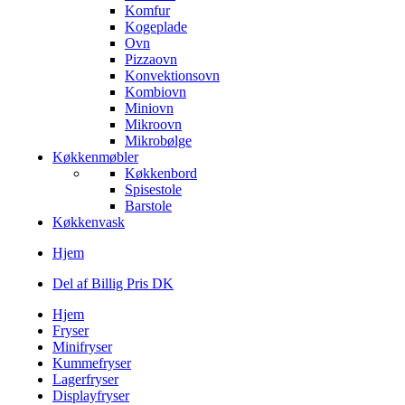
Komfur
Kogeplade
Ovn
Pizzaovn
Konvektionsovn
Kombiovn
Miniovn
Mikroovn
Mikrobølge
Køkkenmøbler
Køkkenbord
Spisestole
Barstole
Køkkenvask
Hjem
Del af Billig Pris DK
Hjem
Fryser
Minifryser
Kummefryser
Lagerfryser
Displayfryser