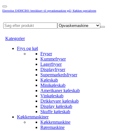
Electrolux E4DHCB01 bestikkurv til opvaskemaskine grå | Køkken specialisten
Kategorier
Frys og køl
Fryser
Kummefryser
Lagerfryser
Displayfryser
Supermarkedsfryser
Køleskab
Minikøleskab
Amerikaner køleskab
Vinkøleskab
Drikkevare køleskab
Display køleskab
Skuffe køleskab
Køkkenmaskiner
Køkkenmaskine
Røremaskine