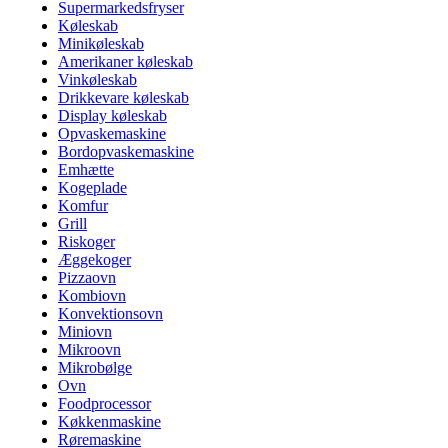
Supermarkedsfryser
Køleskab
Minikøleskab
Amerikaner køleskab
Vinkøleskab
Drikkevare køleskab
Display køleskab
Opvaskemaskine
Bordopvaskemaskine
Emhætte
Kogeplade
Komfur
Grill
Riskoger
Æggekoger
Pizzaovn
Kombiovn
Konvektionsovn
Miniovn
Mikroovn
Mikrobølge
Ovn
Foodprocessor
Køkkenmaskine
Røremaskine