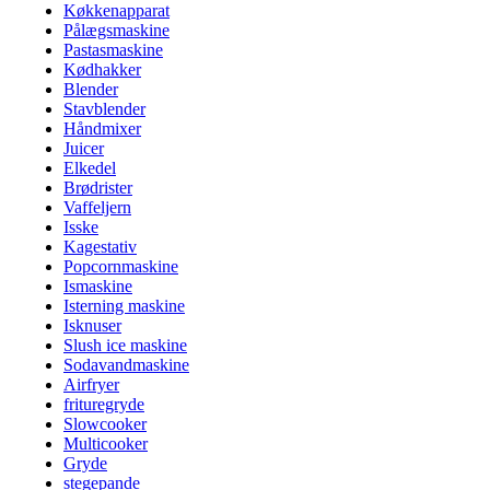
Køkkenapparat
Pålægsmaskine
Pastasmaskine
Kødhakker
Blender
Stavblender
Håndmixer
Juicer
Elkedel
Brødrister
Vaffeljern
Isske
Kagestativ
Popcornmaskine
Ismaskine
Isterning maskine
Isknuser
Slush ice maskine
Sodavandmaskine
Airfryer
frituregryde
Slowcooker
Multicooker
Gryde
stegepande