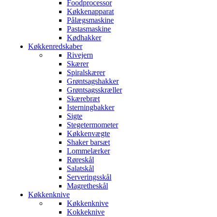
Foodprocessor
Køkkenapparat
Pålægsmaskine
Pastasmaskine
Kødhakker
Køkkenredskaber
Rivejern
Skærer
Spiralskærer
Grøntsagshakker
Grøntsagsskræller
Skærebræt
Isterningbakker
Sigte
Stegetermometer
Køkkenvægte
Shaker barsæt
Lommelærker
Røreskål
Salatskål
Serveringsskål
Magretheskål
Køkkenknive
Køkkenknive
Kokkeknive