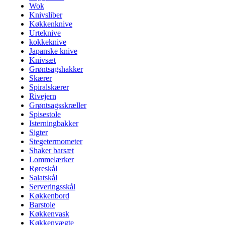
Wok
Knivsliber
Køkkenknive
Urteknive
kokkeknive
Japanske knive
Knivsæt
Grøntsagshakker
Skærer
Spiralskærer
Rivejern
Grøntsagsskræller
Spisestole
Isterningbakker
Sigter
Stegetermometer
Shaker barsæt
Lommelærker
Røreskål
Salatskål
Serveringsskål
Køkkenbord
Barstole
Køkkenvask
Køkkenvægte