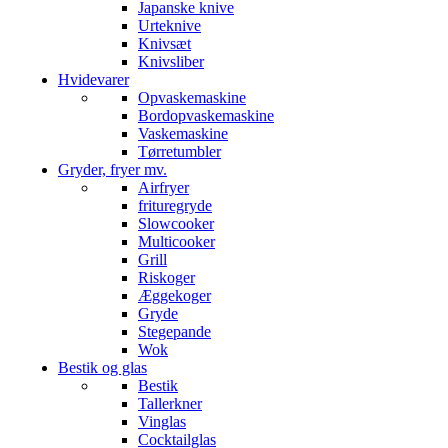
Japanske knive
Urteknive
Knivsæt
Knivsliber
Hvidevarer
Opvaskemaskine
Bordopvaskemaskine
Vaskemaskine
Tørretumbler
Gryder, fryer mv.
Airfryer
frituregryde
Slowcooker
Multicooker
Grill
Riskoger
Æggekoger
Gryde
Stegepande
Wok
Bestik og glas
Bestik
Tallerkner
Vinglas
Cocktailglas