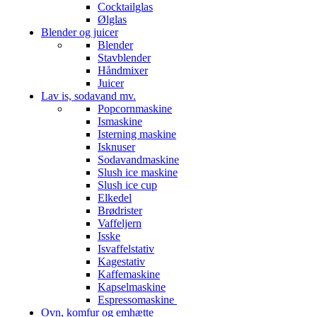
Cocktailglas
Ølglas
Blender og juicer
Blender
Stavblender
Håndmixer
Juicer
Lav is, sodavand mv.
Popcornmaskine
Ismaskine
Isterning maskine
Isknuser
Sodavandmaskine
Slush ice maskine
Slush ice cup
Elkedel
Brødrister
Vaffeljern
Isske
Isvaffelstativ
Kagestativ
Kaffemaskine
Kapselmaskine
Espressomaskine
Ovn, komfur og emhætte