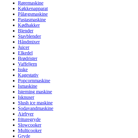
Røremaskine
Køkkenapparat
Pålægsmaskine
Pastasmaskine
Kødhakker
Blender
Stavblender
Håndmixer
Juicer
Elkedel
Brødrister
Vaffeljern
Isske
Kagestativ
Popcornmaskine
Ismaskine
Isterning maskine
Isknuser
Slush ice maskine
Sodavandmaskine
Airfryer
frituregryde
Slowcooker
Multicooker
Gryde