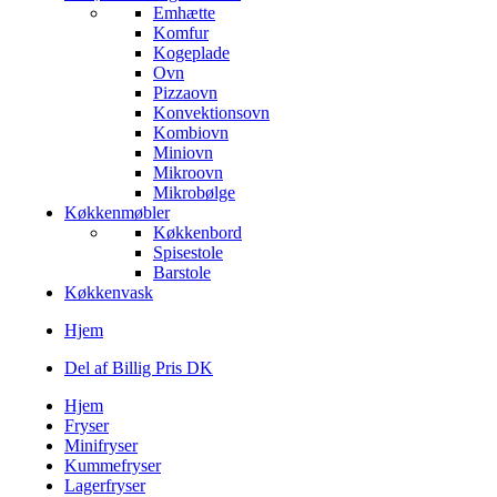
Emhætte
Komfur
Kogeplade
Ovn
Pizzaovn
Konvektionsovn
Kombiovn
Miniovn
Mikroovn
Mikrobølge
Køkkenmøbler
Køkkenbord
Spisestole
Barstole
Køkkenvask
Hjem
Del af Billig Pris DK
Hjem
Fryser
Minifryser
Kummefryser
Lagerfryser