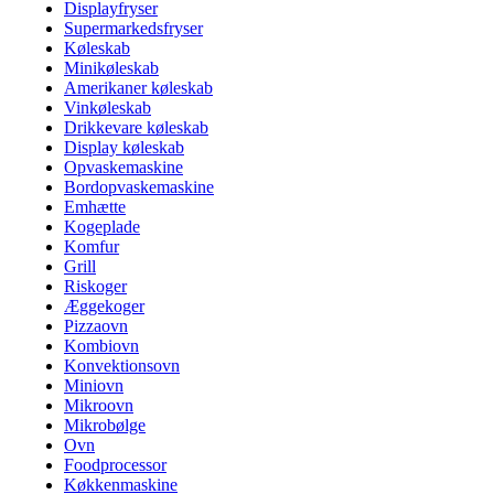
Displayfryser
Supermarkedsfryser
Køleskab
Minikøleskab
Amerikaner køleskab
Vinkøleskab
Drikkevare køleskab
Display køleskab
Opvaskemaskine
Bordopvaskemaskine
Emhætte
Kogeplade
Komfur
Grill
Riskoger
Æggekoger
Pizzaovn
Kombiovn
Konvektionsovn
Miniovn
Mikroovn
Mikrobølge
Ovn
Foodprocessor
Køkkenmaskine