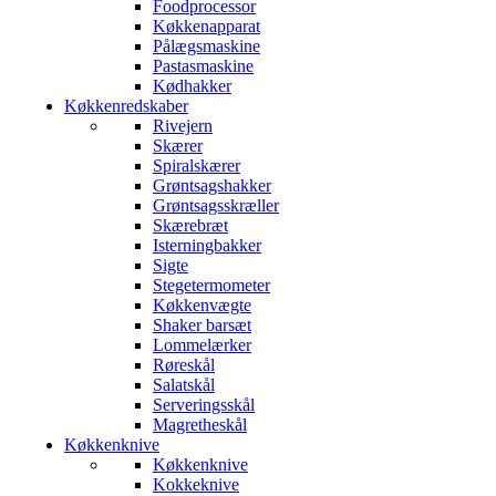
Foodprocessor
Køkkenapparat
Pålægsmaskine
Pastasmaskine
Kødhakker
Køkkenredskaber
Rivejern
Skærer
Spiralskærer
Grøntsagshakker
Grøntsagsskræller
Skærebræt
Isterningbakker
Sigte
Stegetermometer
Køkkenvægte
Shaker barsæt
Lommelærker
Røreskål
Salatskål
Serveringsskål
Magretheskål
Køkkenknive
Køkkenknive
Kokkeknive