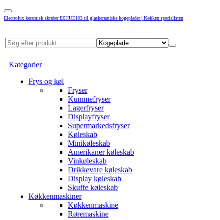
Electrolux keramisk skraber E6HUE103 til glaskeramiske kogeplader | Køkken specialisten
Kategorier
Frys og køl
Fryser
Kummefryser
Lagerfryser
Displayfryser
Supermarkedsfryser
Køleskab
Minikøleskab
Amerikaner køleskab
Vinkøleskab
Drikkevare køleskab
Display køleskab
Skuffe køleskab
Køkkenmaskiner
Køkkenmaskine
Røremaskine