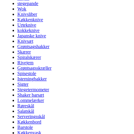
stegepande
Wok
Knivsliber
Køkkenknive
Urteknive
kokkeknive
Japanske knive
Knivsæt
Grøntsagshakker
Skærer
Spiralskærer
Rivejern
Grøntsagsskræller
Spisestole
Isterningbakker
Sigter
Stegetermometer
Shaker barsæt
Lommelærker
Røreskål
Salatskål
Serveringsskål
Køkkenbord
Barstole
Køkkenvask