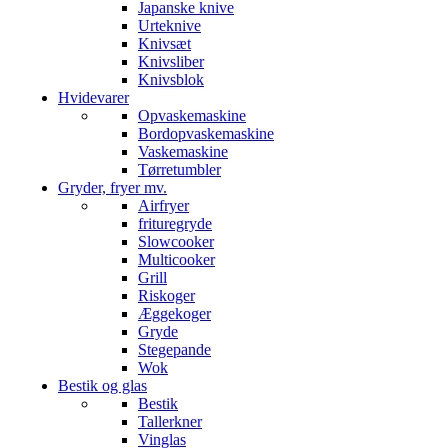
Japanske knive
Urteknive
Knivsæt
Knivsliber
Knivsblok
Hvidevarer
Opvaskemaskine
Bordopvaskemaskine
Vaskemaskine
Tørretumbler
Gryder, fryer mv.
Airfryer
frituregryde
Slowcooker
Multicooker
Grill
Riskoger
Æggekoger
Gryde
Stegepande
Wok
Bestik og glas
Bestik
Tallerkner
Vinglas