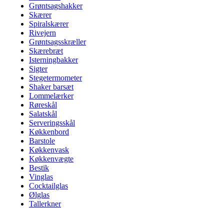
Grøntsagshakker
Skærer
Spiralskærer
Rivejern
Grøntsagsskræller
Skærebræt
Isterningbakker
Sigter
Stegetermometer
Shaker barsæt
Lommelærker
Røreskål
Salatskål
Serveringsskål
Køkkenbord
Barstole
Køkkenvask
Køkkenvægte
Bestik
Vinglas
Cocktailglas
Ølglas
Tallerkner