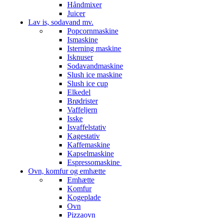
Håndmixer
Juicer
Lav is, sodavand mv.
Popcornmaskine
Ismaskine
Isterning maskine
Isknuser
Sodavandmaskine
Slush ice maskine
Slush ice cup
Elkedel
Brødrister
Vaffeljern
Isske
Isvaffelstativ
Kagestativ
Kaffemaskine
Kapselmaskine
Espressomaskine
Ovn, komfur og emhætte
Emhætte
Komfur
Kogeplade
Ovn
Pizzaovn