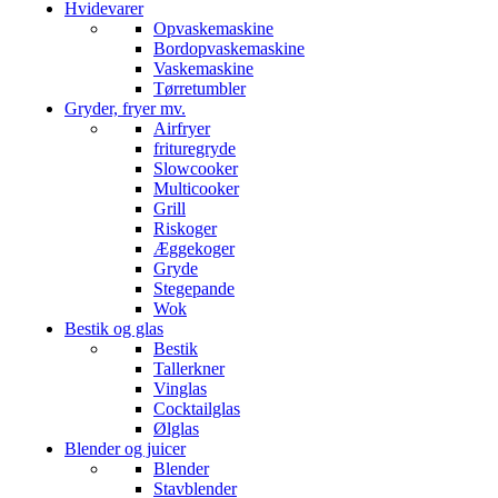
Hvidevarer
Opvaskemaskine
Bordopvaskemaskine
Vaskemaskine
Tørretumbler
Gryder, fryer mv.
Airfryer
frituregryde
Slowcooker
Multicooker
Grill
Riskoger
Æggekoger
Gryde
Stegepande
Wok
Bestik og glas
Bestik
Tallerkner
Vinglas
Cocktailglas
Ølglas
Blender og juicer
Blender
Stavblender