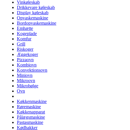
Vinkøleskab
Drikkevare køleskab
Display køleskab
Opvaskemaskine
Bordopvaskemaskine
Emhætte
Kogeplade
Komfur
Grill
Riskoger
Æggekoger
Pizzaovn
Kombiovn
Konvektionsovn
Miniovn
Mikroovn
Mikrobølge
Ovn
Køkkenmaskine
Røremaskine
Køkkenapparat
Pålægsmaskine
Pastasmaskine
Kødhakker