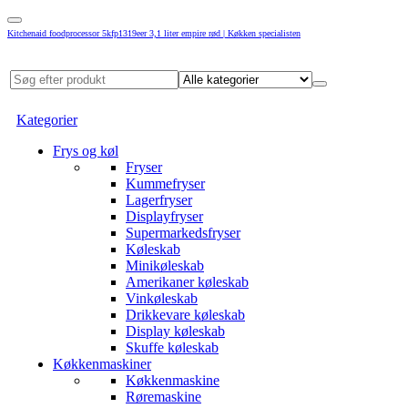
Kitchenaid foodprocessor 5kfp1319eer 3,1 liter empire rød | Køkken specialisten
Kategorier
Frys og køl
Fryser
Kummefryser
Lagerfryser
Displayfryser
Supermarkedsfryser
Køleskab
Minikøleskab
Amerikaner køleskab
Vinkøleskab
Drikkevare køleskab
Display køleskab
Skuffe køleskab
Køkkenmaskiner
Køkkenmaskine
Røremaskine