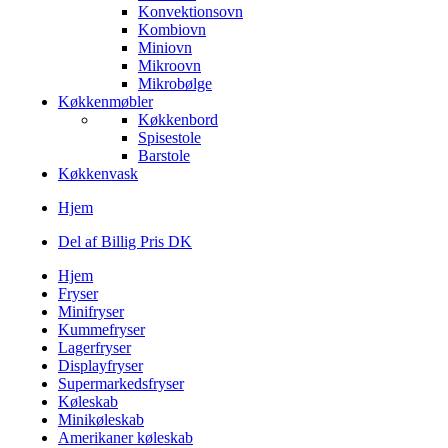
Konvektionsovn
Kombiovn
Miniovn
Mikroovn
Mikrobølge
Køkkenmøbler
Køkkenbord
Spisestole
Barstole
Køkkenvask
Hjem
Del af Billig Pris DK
Hjem
Fryser
Minifryser
Kummefryser
Lagerfryser
Displayfryser
Supermarkedsfryser
Køleskab
Minikøleskab
Amerikaner køleskab