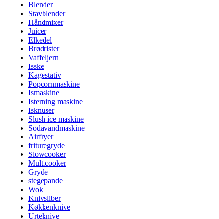
Blender
Stavblender
Håndmixer
Juicer
Elkedel
Brødrister
Vaffeljern
Isske
Kagestativ
Popcornmaskine
Ismaskine
Isterning maskine
Isknuser
Slush ice maskine
Sodavandmaskine
Airfryer
frituregryde
Slowcooker
Multicooker
Gryde
stegepande
Wok
Knivsliber
Køkkenknive
Urteknive