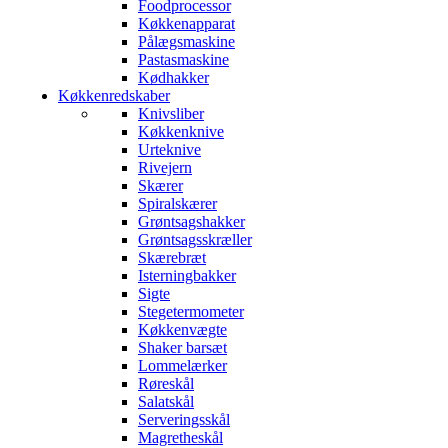
Foodprocessor
Køkkenapparat
Pålægsmaskine
Pastasmaskine
Kødhakker
Køkkenredskaber
Knivsliber
Køkkenknive
Urteknive
Rivejern
Skærer
Spiralskærer
Grøntsagshakker
Grøntsagsskræller
Skærebræt
Isterningbakker
Sigte
Stegetermometer
Køkkenvægte
Shaker barsæt
Lommelærker
Røreskål
Salatskål
Serveringsskål
Magretheskål