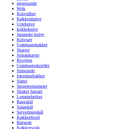
stegepande
Wok
Knivsliber
Køkkenknive
Urteknive
kokkeknive
Japanske knive
Knivsæt
Grøntsagshakker
Skærer
Spiralskærer
Rivejern
Grøntsagsskræller
Spisestole
Isterningbakker
Sigter
Stegetermometer
Shaker barsæt
Lommelærker
Røreskål
Salatskål
Serveringsskål
Køkkenbord
Barstole
Køkkenvask