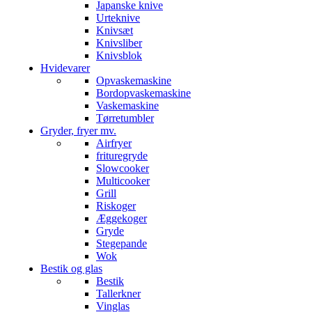
Japanske knive
Urteknive
Knivsæt
Knivsliber
Knivsblok
Hvidevarer
Opvaskemaskine
Bordopvaskemaskine
Vaskemaskine
Tørretumbler
Gryder, fryer mv.
Airfryer
frituregryde
Slowcooker
Multicooker
Grill
Riskoger
Æggekoger
Gryde
Stegepande
Wok
Bestik og glas
Bestik
Tallerkner
Vinglas