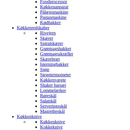
Foodprocessor
Køkkenapparat
Pålægsmaskine
Pastasmaskine
Kødhakker
Køkkenredskaber
Rivejern
Skærer
Spiralskærer
Grøntsagshakker
Grøntsagsskræller
Skærebræt
Isterningbakker
Sigte
Stegetermometer
Køkkenvægte
Shaker barsæt
Lommelærker
Røreskål
Salatskål
Serveringsskål
Magretheskål
Køkkenknive
Køkkenknive
Kokkeknive