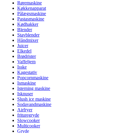
Røremaskine
Køkkenapparat
Pålægsmaskine
Pastasmaskine
Kødhakker
Blender
Stavblender
Håndmixer
Juicer
Elkedel
Brødrister
Vaffeljern
Isske
Kagestativ
Popcornmaskine
Ismaskine
Isterning maskine
Isknuser
Slush ice maskine
Sodavandmaskine
Airfryer
frituregryde
Slowcooker
Multicooker
Gryde