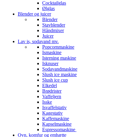
Cocktailglas
Ølglas
Blender og juicer
Blender
Stavblender
Håndmixer
Juicer
Lav is, sodavand mv.
Popcornmaskine
Ismaskine
Isterning maskine
Isknuser
Sodavandmaskine
Slush ice maskine
Slush ice cup
Elkedel
Brødrister
Vaffeljern
Isske
Isvaffelstativ
Kagestativ
Kaffemaskine
Kapselmaskine
Espressomaskine
Ovn, komfur og emhætte