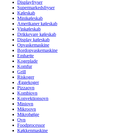
Displayfryser
Supermarkedsfryser
Køleskab
Minikøleskab
Amerikaner køleskab
Vinkøleskab
Drikkevare køleskab
Display køleskab
Opvaskemaskine
Bordopvaskemaskine
Emhætte
Kogeplade
Komfur
Grill
Riskoger
Æggekoger
Pizzaovn
Kombiovn
Konvektionsovn
Miniovn
Mikroovn
Mikrobølge
Ovn
Foodprocessor
Køkkenmaskine