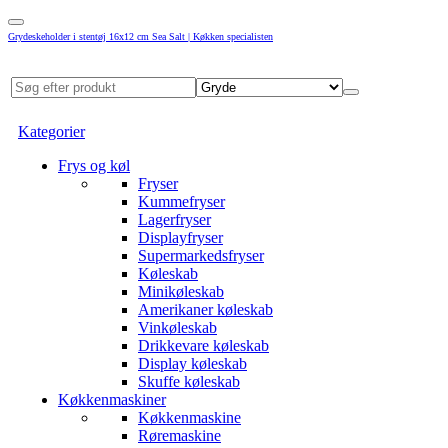
Grydeskeholder i stentøj 16x12 cm Sea Salt | Køkken specialisten
Kategorier
Frys og køl
Fryser
Kummefryser
Lagerfryser
Displayfryser
Supermarkedsfryser
Køleskab
Minikøleskab
Amerikaner køleskab
Vinkøleskab
Drikkevare køleskab
Display køleskab
Skuffe køleskab
Køkkenmaskiner
Køkkenmaskine
Røremaskine