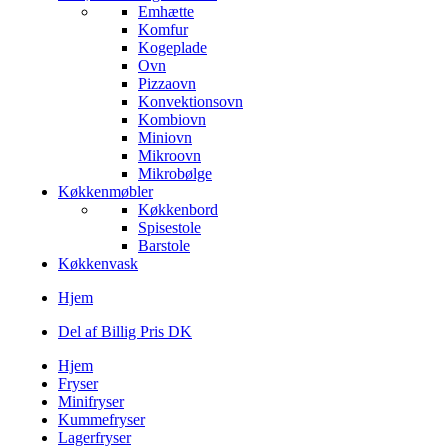
Emhætte
Komfur
Kogeplade
Ovn
Pizzaovn
Konvektionsovn
Kombiovn
Miniovn
Mikroovn
Mikrobølge
Køkkenmøbler
Køkkenbord
Spisestole
Barstole
Køkkenvask
Hjem
Del af Billig Pris DK
Hjem
Fryser
Minifryser
Kummefryser
Lagerfryser