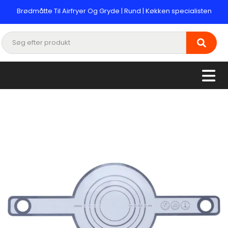
Brødmåtte Til Airfryer Og Gryde | Rund | Køkken specialisten