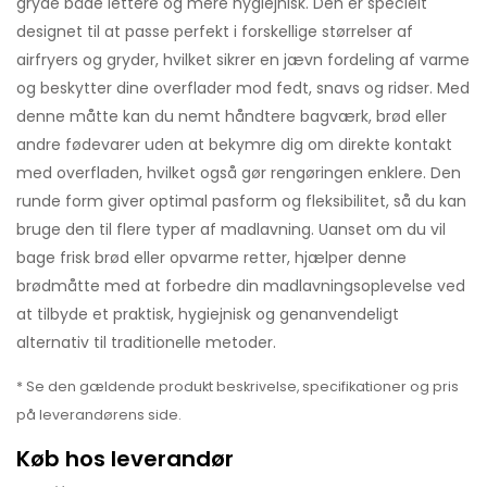
gryde både lettere og mere hygiejnisk. Den er specielt
designet til at passe perfekt i forskellige størrelser af
airfryers og gryder, hvilket sikrer en jævn fordeling af varme
og beskytter dine overflader mod fedt, snavs og ridser. Med
denne måtte kan du nemt håndtere bagværk, brød eller
andre fødevarer uden at bekymre dig om direkte kontakt
med overfladen, hvilket også gør rengøringen enklere. Den
runde form giver optimal pasform og fleksibilitet, så du kan
bruge den til flere typer af madlavning. Uanset om du vil
bage frisk brød eller opvarme retter, hjælper denne
brødmåtte med at forbedre din madlavningsoplevelse ved
at tilbyde et praktisk, hygiejnisk og genanvendeligt
alternativ til traditionelle metoder.
* Se den gældende produkt beskrivelse, specifikationer og pris
på leverandørens side.
Køb hos leverandør