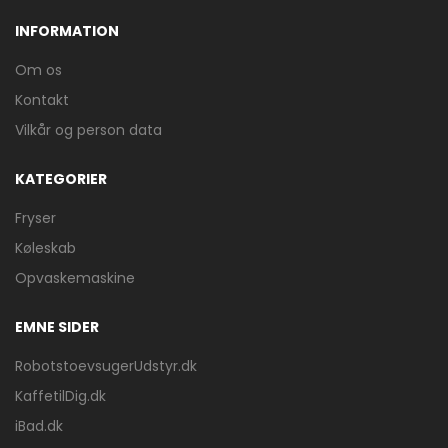
INFORMATION
Om os
Kontakt
Vilkår og person data
KATEGORIER
Fryser
Køleskab
Opvaskemaskine
EMNE SIDER
RobotstoevsugerUdstyr.dk
KaffetilDig.dk
iBad.dk