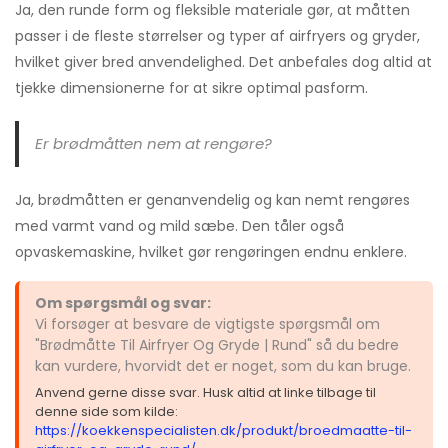
Ja, den runde form og fleksible materiale gør, at måtten
passer i de fleste størrelser og typer af airfryers og gryder,
hvilket giver bred anvendelighed. Det anbefales dog altid at
tjekke dimensionerne for at sikre optimal pasform.
Er brødmåtten nem at rengøre?
Ja, brødmåtten er genanvendelig og kan nemt rengøres
med varmt vand og mild sæbe. Den tåler også
opvaskemaskine, hvilket gør rengøringen endnu enklere.
Om spørgsmål og svar:
Vi forsøger at besvare de vigtigste spørgsmål om
"Brødmåtte Til Airfryer Og Gryde | Rund" så du bedre
kan vurdere, hvorvidt det er noget, som du kan bruge.
Anvend gerne disse svar. Husk altid at linke tilbage til
denne side som kilde:
https://koekkenspecialisten.dk/produkt/broedmaatte-til-