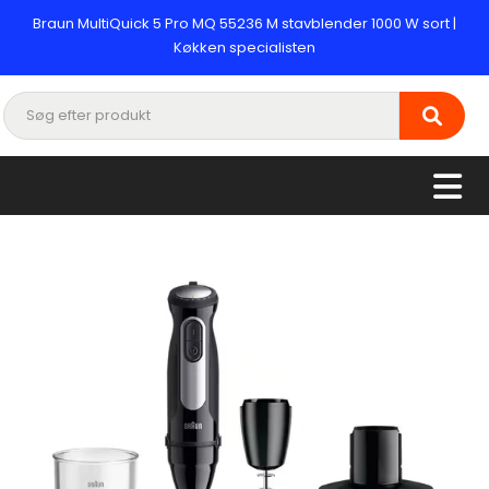
Braun MultiQuick 5 Pro MQ 55236 M stavblender 1000 W sort |
Køkken specialisten