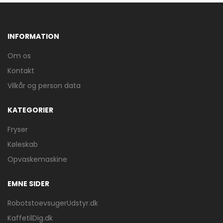
INFORMATION
Om os
Kontakt
Vilkår og person data
KATEGORIER
Fryser
Køleskab
Opvaskemaskine
EMNE SIDER
RobotstoevsugerUdstyr.dk
KaffetilDig.dk