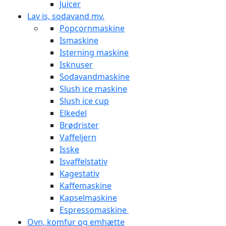
Juicer
Lav is, sodavand mv.
Popcornmaskine
Ismaskine
Isterning maskine
Isknuser
Sodavandmaskine
Slush ice maskine
Slush ice cup
Elkedel
Brødrister
Vaffeljern
Isske
Isvaffelstativ
Kagestativ
Kaffemaskine
Kapselmaskine
Espressomaskine
Ovn, komfur og emhætte