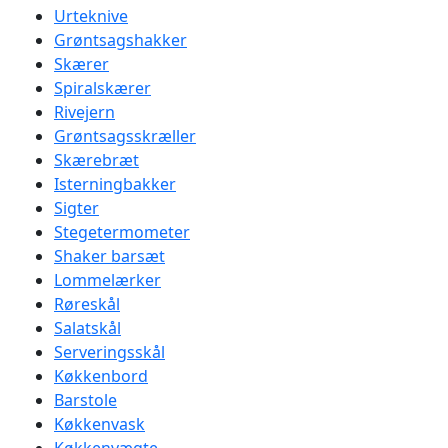
Urteknive
Grøntsagshakker
Skærer
Spiralskærer
Rivejern
Grøntsagsskræller
Skærebræt
Isterningbakker
Sigter
Stegetermometer
Shaker barsæt
Lommelærker
Røreskål
Salatskål
Serveringsskål
Køkkenbord
Barstole
Køkkenvask