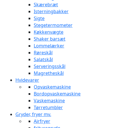
Skærebræt
Isterningbakker
Sigte
Stegetermometer
Køkkenvægte
Shaker barsæt
Lommelærker
Røreskål
Salatskål
Serveringsskål
Magretheskål
Hvidevarer
Opvaskemaskine
Bordopvaskemaskine
Vaskemaskine
Tørretumbler
Gryder, fryer mv.
Airfryer