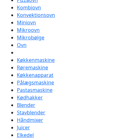
Pizzaovn
Kombiovn
Konvektionsovn
Miniovn
Mikroovn
Mikrobølge
Ovn
Køkkenmaskine
Røremaskine
Køkkenapparat
Pålægsmaskine
Pastasmaskine
Kødhakker
Blender
Stavblender
Håndmixer
Juicer
Elkedel