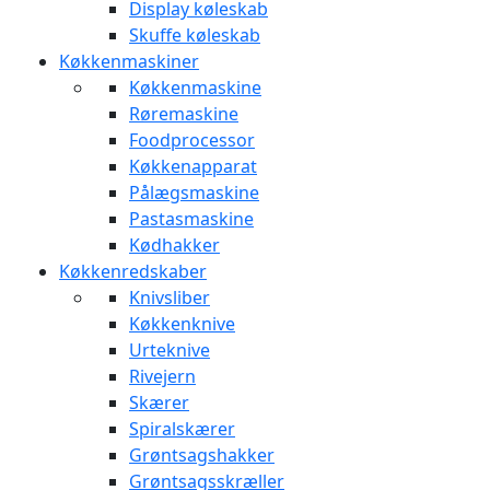
Display køleskab
Skuffe køleskab
Køkkenmaskiner
Køkkenmaskine
Røremaskine
Foodprocessor
Køkkenapparat
Pålægsmaskine
Pastasmaskine
Kødhakker
Køkkenredskaber
Knivsliber
Køkkenknive
Urteknive
Rivejern
Skærer
Spiralskærer
Grøntsagshakker
Grøntsagsskræller