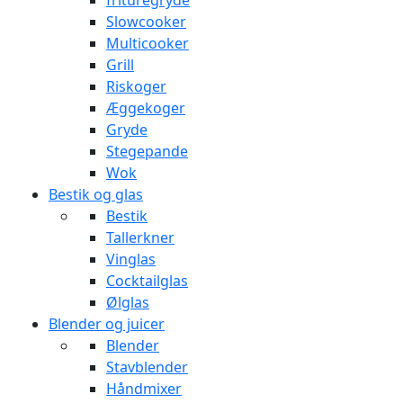
frituregryde
Slowcooker
Multicooker
Grill
Riskoger
Æggekoger
Gryde
Stegepande
Wok
Bestik og glas
Bestik
Tallerkner
Vinglas
Cocktailglas
Ølglas
Blender og juicer
Blender
Stavblender
Håndmixer