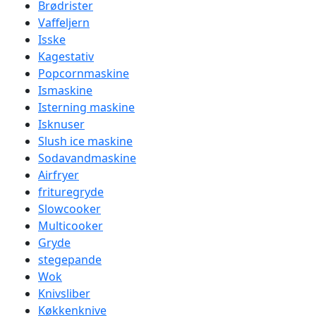
Brødrister
Vaffeljern
Isske
Kagestativ
Popcornmaskine
Ismaskine
Isterning maskine
Isknuser
Slush ice maskine
Sodavandmaskine
Airfryer
frituregryde
Slowcooker
Multicooker
Gryde
stegepande
Wok
Knivsliber
Køkkenknive