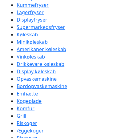
Kummefryser
Lagerfryser
Displayfryser
Supermarkedsfryser
Køleskab
Minikøleskab
Amerikaner køleskab
Vinkøleskab
Drikkevare køleskab
Display køleskab
Opvaskemaskine
Bordopvaskemaskine
Emhætte
Kogeplade
Komfur
Grill
Riskoger
Æggekoger