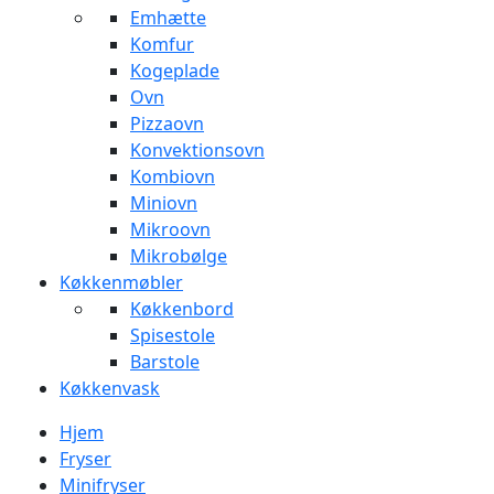
Emhætte
Komfur
Kogeplade
Ovn
Pizzaovn
Konvektionsovn
Kombiovn
Miniovn
Mikroovn
Mikrobølge
Køkkenmøbler
Køkkenbord
Spisestole
Barstole
Køkkenvask
Hjem
Fryser
Minifryser