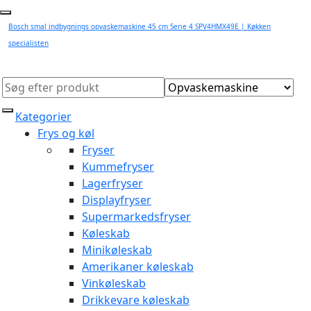
Bosch smal indbygnings opvaskemaskine 45 cm Serie 4 SPV4HMX49E | Køkken
specialisten
Kategorier
Frys og køl
Fryser
Kummefryser
Lagerfryser
Displayfryser
Supermarkedsfryser
Køleskab
Minikøleskab
Amerikaner køleskab
Vinkøleskab
Drikkevare køleskab