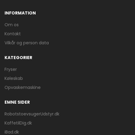
INFORMATION
Om os
Kontakt
Vilkår og person data
KATEGORIER
Fryser
Køleskab
Opvaskemaskine
EMNE SIDER
RobotstoevsugerUdstyr.dk
KaffetilDig.dk
iBad.dk