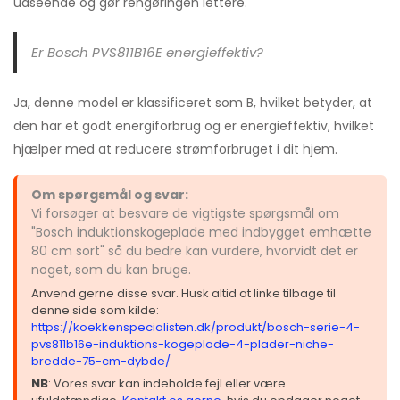
udseende og gør rengøringen lettere.
Er Bosch PVS811B16E energieffektiv?
Ja, denne model er klassificeret som B, hvilket betyder, at
den har et godt energiforbrug og er energieffektiv, hvilket
hjælper med at reducere strømforbruget i dit hjem.
Om spørgsmål og svar:
Vi forsøger at besvare de vigtigste spørgsmål om
"Bosch induktionskogeplade med indbygget emhætte
80 cm sort" så du bedre kan vurdere, hvorvidt det er
noget, som du kan bruge.
Anvend gerne disse svar. Husk altid at linke tilbage til
denne side som kilde:
https://koekkenspecialisten.dk/produkt/bosch-serie-4-
pvs811b16e-induktions-kogeplade-4-plader-niche-
bredde-75-cm-dybde/
NB
: Vores svar kan indeholde fejl eller være