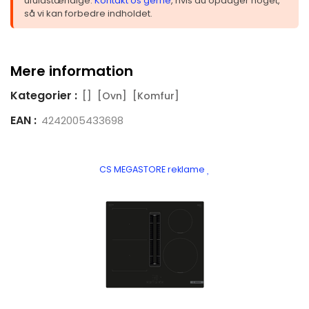
ufuldstændige.
Kontakt os gerne
, hvis du opdager noget,
så vi kan forbedre indholdet.
Mere information
Kategorier :
[]
[Ovn]
[Komfur]
EAN :
4242005433698
CS MEGASTORE reklame