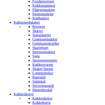
Foodprocessor
Køkkenapparat
Pålægsmaskine
Pastasmaskine
Kødhakker
Køkkenredskaber
Rivejern
Skærer
Spiralskærer
Grøntsagshakker
Grøntsagsskræller
Skærebræt
Isterningbakker
Sigte
Stegetermometer
Køkkenvægte
Shaker barsæt
Lommelærker
Røreskål
Salatskål
Serveringsskål
Magretheskål
Køkkenknive
Køkkenknive
Kokkeknive