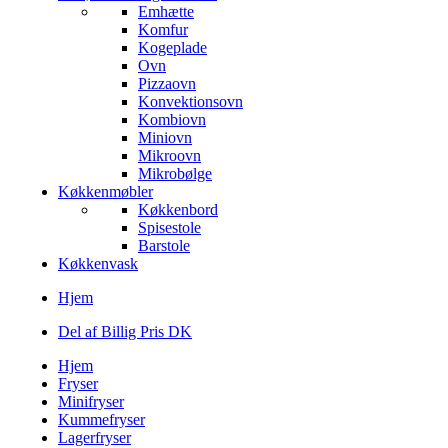
Emhætte
Komfur
Kogeplade
Ovn
Pizzaovn
Konvektionsovn
Kombiovn
Miniovn
Mikroovn
Mikrobølge
Køkkenmøbler
Køkkenbord
Spisestole
Barstole
Køkkenvask
Hjem
Del af Billig Pris DK
Hjem
Fryser
Minifryser
Kummefryser
Lagerfryser