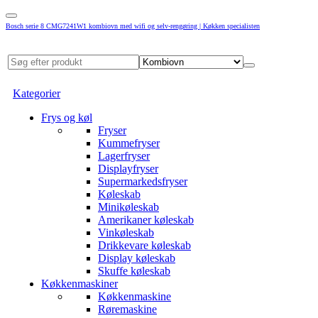
Bosch serie 8 CMG7241W1 kombiovn med wifi og selv-rengøring | Køkken specialisten
Kategorier
Frys og køl
Fryser
Kummefryser
Lagerfryser
Displayfryser
Supermarkedsfryser
Køleskab
Minikøleskab
Amerikaner køleskab
Vinkøleskab
Drikkevare køleskab
Display køleskab
Skuffe køleskab
Køkkenmaskiner
Køkkenmaskine
Røremaskine