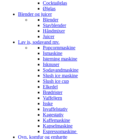
Cocktailglas
Ølglas
Blender og juicer
Blender
Stavblender
Håndmixer
Juicer
Lav is, sodavand mv.
Popcornmaskine
Ismaskine
Isterning maskine
Isknuser
Sodavandmaskine
Slush ice maskine
Slush ice cup
Elkedel
Brødrister
Vaffeljern
Isske
Isvaffelstativ
Kagestativ
Kaffemaskine
Kapselmaskine
Espressomaskine
Ovn, komfur og emhætte