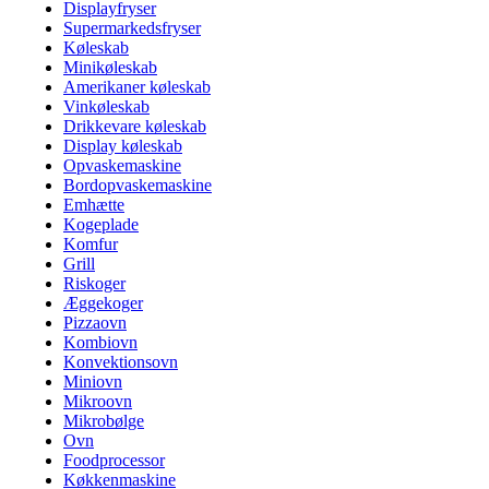
Displayfryser
Supermarkedsfryser
Køleskab
Minikøleskab
Amerikaner køleskab
Vinkøleskab
Drikkevare køleskab
Display køleskab
Opvaskemaskine
Bordopvaskemaskine
Emhætte
Kogeplade
Komfur
Grill
Riskoger
Æggekoger
Pizzaovn
Kombiovn
Konvektionsovn
Miniovn
Mikroovn
Mikrobølge
Ovn
Foodprocessor
Køkkenmaskine