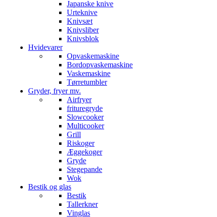
Japanske knive
Urteknive
Knivsæt
Knivsliber
Knivsblok
Hvidevarer
Opvaskemaskine
Bordopvaskemaskine
Vaskemaskine
Tørretumbler
Gryder, fryer mv.
Airfryer
frituregryde
Slowcooker
Multicooker
Grill
Riskoger
Æggekoger
Gryde
Stegepande
Wok
Bestik og glas
Bestik
Tallerkner
Vinglas