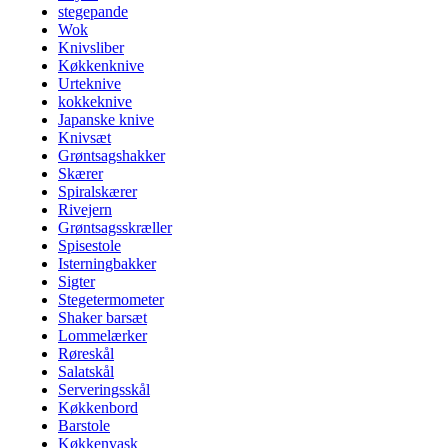
stegepande
Wok
Knivsliber
Køkkenknive
Urteknive
kokkeknive
Japanske knive
Knivsæt
Grøntsagshakker
Skærer
Spiralskærer
Rivejern
Grøntsagsskræller
Spisestole
Isterningbakker
Sigter
Stegetermometer
Shaker barsæt
Lommelærker
Røreskål
Salatskål
Serveringsskål
Køkkenbord
Barstole
Køkkenvask