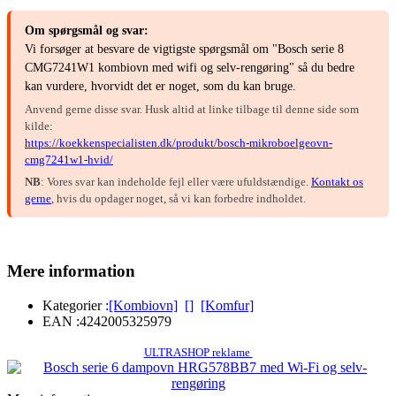
Om spørgsmål og svar:
Vi forsøger at besvare de vigtigste spørgsmål om "Bosch serie 8
CMG7241W1 kombiovn med wifi og selv-rengøring" så du bedre
kan vurdere, hvorvidt det er noget, som du kan bruge.
Anvend gerne disse svar. Husk altid at linke tilbage til denne side som
kilde:
https://koekkenspecialisten.dk/produkt/bosch-mikroboelgeovn-
cmg7241w1-hvid/
NB
: Vores svar kan indeholde fejl eller være ufuldstændige.
Kontakt os
gerne
, hvis du opdager noget, så vi kan forbedre indholdet.
Mere information
Kategorier :
[Kombiovn]
[]
[Komfur]
EAN :
4242005325979
ULTRASHOP reklame