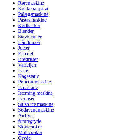
Røremaskine
Køkkenapparat
Pålægsmaskine
Pastasmaskine
Kødhakker
Blender
Stavblender
Håndmixer
Juicer
Elkedel
Brødrister
Vaffeljern
Isske
Kagestativ
Popcornmaskine
Ismaskine
Isterning maskine
Isknuser
Slush ice maskine
Sodavandmaskine
Airfryer
frituregryde
Slowcooker
Multicooker
Gryde