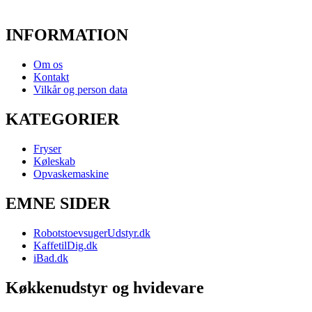
INFORMATION
Om os
Kontakt
Vilkår og person data
KATEGORIER
Fryser
Køleskab
Opvaskemaskine
EMNE SIDER
RobotstoevsugerUdstyr.dk
KaffetilDig.dk
iBad.dk
Køkkenudstyr og hvidevare