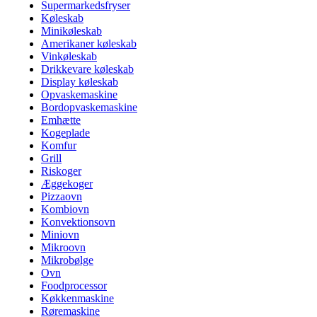
Supermarkedsfryser
Køleskab
Minikøleskab
Amerikaner køleskab
Vinkøleskab
Drikkevare køleskab
Display køleskab
Opvaskemaskine
Bordopvaskemaskine
Emhætte
Kogeplade
Komfur
Grill
Riskoger
Æggekoger
Pizzaovn
Kombiovn
Konvektionsovn
Miniovn
Mikroovn
Mikrobølge
Ovn
Foodprocessor
Køkkenmaskine
Røremaskine