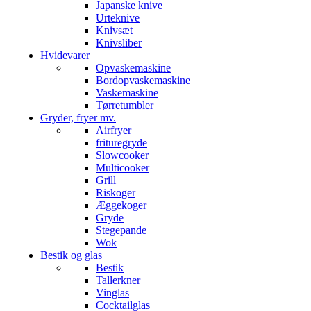
Japanske knive
Urteknive
Knivsæt
Knivsliber
Hvidevarer
Opvaskemaskine
Bordopvaskemaskine
Vaskemaskine
Tørretumbler
Gryder, fryer mv.
Airfryer
frituregryde
Slowcooker
Multicooker
Grill
Riskoger
Æggekoger
Gryde
Stegepande
Wok
Bestik og glas
Bestik
Tallerkner
Vinglas
Cocktailglas