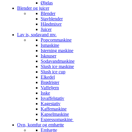
Ølglas
Blender og juicer
Blender
Stavblender
Håndmixer
Juicer
Lav is, sodavand mv.
Popcornmaskine
Ismaskine
Isterning maskine
Isknuser
Sodavandmaskine
Slush ice maskine
Slush ice cup
Elkedel
Brødrister
Vaffeljern
Isske
Isvaffelstativ
Kagestativ
Kaffemaskine
Kapselmaskine
Espressomaskine
Ovn, komfur og emhætte
Emhætte