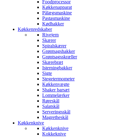
Foodprocessor
Køkkenapparat
Pålægsmaskine
Pastasmaskine
Kødhakker
Køkkenredskaber
Rivejern
Skærer
Spiralskærer
Grøntsagshakker
Grøntsagsskræller
Skærebræt
Isterningbakker
Sigte
Stegetermometer
Køkkenvægte
Shaker barsæt
Lommelærker
Røreskål
Salatskål
Serveringsskål
Magretheskål
Køkkenknive
Køkkenknive
Kokkeknive