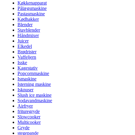
Køkkenapparat
Pålægsmaskine
Pastasmaskine
Kødhakker
Blender
Stavblender
Håndmixer
Juicer
Elkedel
Brødrister
Vaffeljern
Isske
Kagestativ
Popcornmaskine
Ismaskine
Isterning maskine
Isknuser
Slush ice maskine
Sodavandmaskine
Airfryer
frituregryde
Slowcooker
Multicooker
Gryde
stegepande