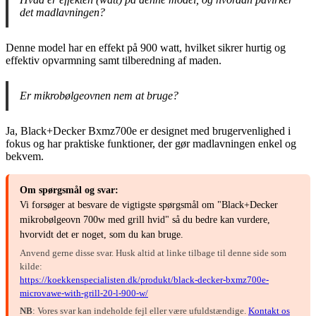
det madlavningen?
Denne model har en effekt på 900 watt, hvilket sikrer hurtig og
effektiv opvarmning samt tilberedning af maden.
Er mikrobølgeovnen nem at bruge?
Ja, Black+Decker Bxmz700e er designet med brugervenlighed i
fokus og har praktiske funktioner, der gør madlavningen enkel og
bekvem.
Om spørgsmål og svar:
Vi forsøger at besvare de vigtigste spørgsmål om "Black+Decker
mikrobølgeovn 700w med grill hvid" så du bedre kan vurdere,
hvorvidt det er noget, som du kan bruge.
Anvend gerne disse svar. Husk altid at linke tilbage til denne side som
kilde:
https://koekkenspecialisten.dk/produkt/black-decker-bxmz700e-
microvawe-with-grill-20-l-900-w/
NB
: Vores svar kan indeholde fejl eller være ufuldstændige.
Kontakt os