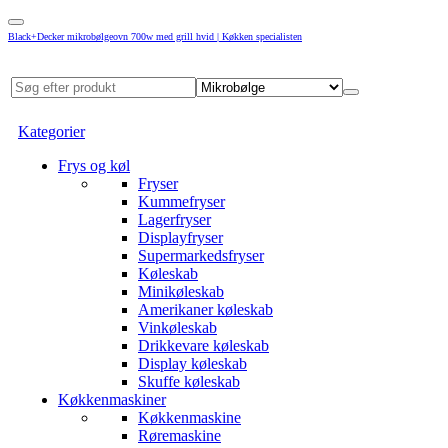
Black+Decker mikrobølgeovn 700w med grill hvid | Køkken specialisten
Kategorier
Frys og køl
Fryser
Kummefryser
Lagerfryser
Displayfryser
Supermarkedsfryser
Køleskab
Minikøleskab
Amerikaner køleskab
Vinkøleskab
Drikkevare køleskab
Display køleskab
Skuffe køleskab
Køkkenmaskiner
Køkkenmaskine
Røremaskine