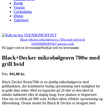
Bestik
Vinglas
Cocktailglas
Ølglas
Tallerkner
Black+Decker mikrobølgeovn 700w med grill hvid
TEKNIKPROFFSET annonce link
På lager ved en leverandør
Nedsat ved en leverandør
Black+Decker mikrobølgeovn 700w med
grill hvid
Pris:
941,00 kr.
Black Decker Bxmz700e er en alsidig mikrobølgeovn med
grillfunktion, der kombinerer hurtig opvarmning med mulighed for
at grille dine retter. Med en kapacitet på 20 liter er den ideel til
mindre køkkener eller til daglig brug, hvor pladsen er begrænset.
Den har en effekt på 900 watt, hvilket sikrer effektiv opvarmning og
tilberedning. Denne model fra Black & Decker er designet med