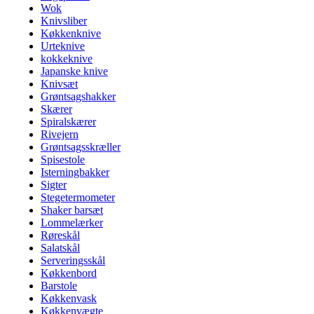
Wok
Knivsliber
Køkkenknive
Urteknive
kokkeknive
Japanske knive
Knivsæt
Grøntsagshakker
Skærer
Spiralskærer
Rivejern
Grøntsagsskræller
Spisestole
Isterningbakker
Sigter
Stegetermometer
Shaker barsæt
Lommelærker
Røreskål
Salatskål
Serveringsskål
Køkkenbord
Barstole
Køkkenvask
Køkkenvægte