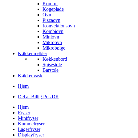
Komfur
Kogeplade
Ovn
Pizzaovn
Konvektionsovn
Kombiovn
Miniovn
Mikroovn
Mikrobølge
Køkkenmøbler
Køkkenbord
Spisestole
Barstole
Køkkenvask
Hjem
Del af Billig Pris DK
Hjem
Fryser
Minifryser
Kummefryser
Lagerfryser
Displayfryser