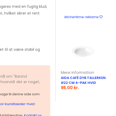
gøres med en fugtig klud,
 hvilket sikrer et rent
kitchentime reklame
t til at være stabil og
Mere information
mål om "Barstol
AIDA CAFÉ DYB TALLERKEN
hvorvidt det er noget,
Ø22 CM 4-PAK HVID
95,00 kr.
ilbage til denne side som
tol-kunstlaeder-hvid-
 ufuldstændige.
Kontakt os