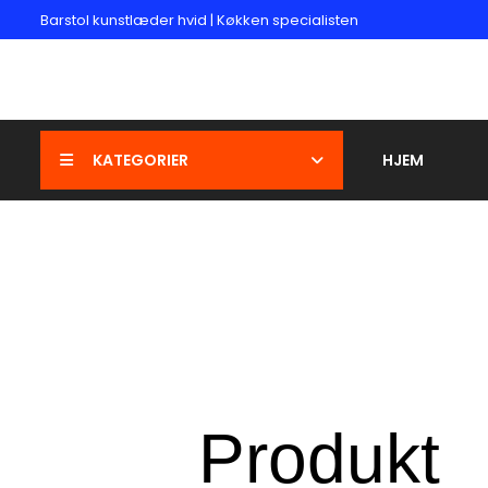
Barstol kunstlæder hvid | Køkken specialisten
KATEGORIER
HJEM