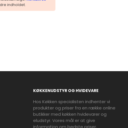
dre indholdet.
KØKKENUDSTYR OG HVIDEVARE
Hos Køkken specialisten indhenter vi
produkter og priser fra en række online
butikker med køkken hvidevarer og
eludstyr. Vores mål er at give
information om bedste priser,