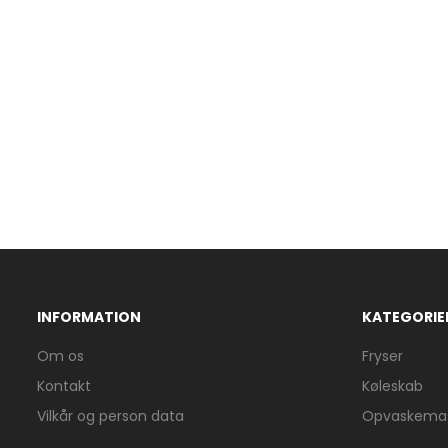
INFORMATION
KATEGORIE
Om os
Fryser
Kontakt
Køleskab
Vilkår og person data
Opvaskemas