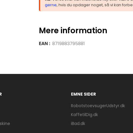
gerne
, hvis du opdager noget, så vi kan forbe
Mere information
EAN :
8719883795881
R
EMNE SIDER
RobotstoevsugerUdstyr.dk
KaffetilDig.dk
kine
iBad.dk