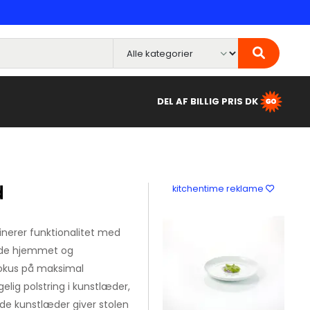
DEL AF BILLIG PRIS DK
d
kitchentime reklame
inerer funktionalitet med
 både hjemmet og
fokus på maksimal
lig polstring i kunstlæder,
ide kunstlæder giver stolen