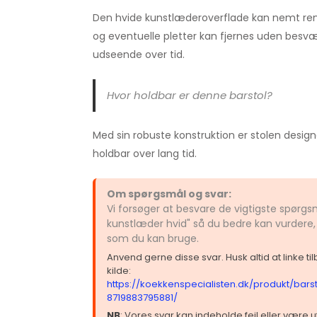
Den hvide kunstlæderoverflade kan nemt ren
og eventuelle pletter kan fjernes uden besvær,
udseende over tid.
Hvor holdbar er denne barstol?
Med sin robuste konstruktion er stolen designe
holdbar over lang tid.
Om spørgsmål og svar:
Vi forsøger at besvare de vigtigste spørgs
kunstlæder hvid" så du bedre kan vurdere, 
som du kan bruge.
Anvend gerne disse svar. Husk altid at linke t
kilde:
https://koekkenspecialisten.dk/produkt/bars
8719883795881/
NB
: Vores svar kan indeholde fejl eller være