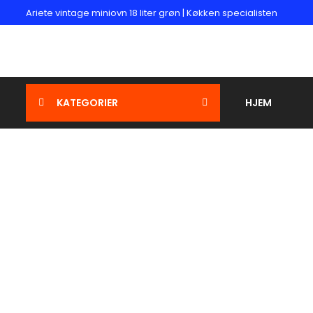
Ariete vintage miniovn 18 liter grøn | Køkken specialisten
KATEGORIER
HJEM