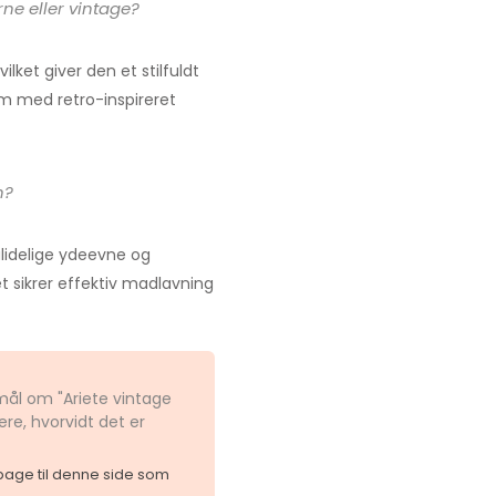
ne eller vintage?
lket giver den et stilfuldt
m med retro-inspireret
n?
ålidelige ydeevne og
t sikrer effektiv madlavning
mål om "Ariete vintage
ere, hvorvidt det er
ilbage til denne side som