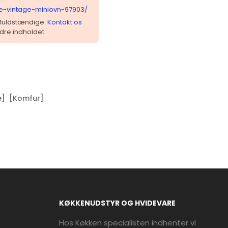
te-vintage-miniovn-97903/
 ufuldstændige.
Kontakt os
dre indholdet.
e]
[Komfur]
KØKKENUDSTYR OG HVIDEVARE
Hos Køkken specialisten indhenter vi