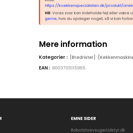
https://koekkenspecialisten.dk/produkt/arie
NB
: Vores svar kan indeholde fejl eller være
gerne
, hvis du opdager noget, så vi kan forbe
Mere information
Kategorier :
[Brødrister]
[Køkkenmaskin
EAN :
8003705115965
R
EMNE SIDER
RobotstoevsugerUdstyr.dk