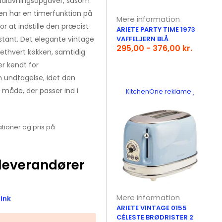
 madlavningsopgaver, såsom
en har en timerfunktion på
Mere information
for at indstille den præcist
ARIETE PARTY TIME 1973
stant. Det elegante vintage
VAFFELJERN BLÅ
295,00 - 376,00 kr.
l ethvert køkken, samtidig
er kendt for
n undtagelse, idet den
måde, der passer ind i
KitchenOne reklame
tioner og pris på
leverandører
Mere information
link
ARIETE VINTAGE 0155
CÉLESTE BRØDRISTER 2