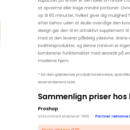
kapacitet på 18 liter er den ideel til mindre
at opvarme eller bage mindre portioner. Ovn
op til 60 minutter, hvilket giver dig mulighed 
efter behov uden at skulle overvåge den kon
design gør den til et attraktivt supplement ti
med at den leverer pålidelig ydeevne. Ariete 
kvalitetsprodukter, og denne miniovn er inge
kombinerer funktionalitet med æstetik på en 
moderne hjem.
* Se den gældende produkt beskrivelse, specifika
leverandørens side.
Sammenlign priser hos 
Proshop
Virksomhed etableret: 1995
Partner reklame 