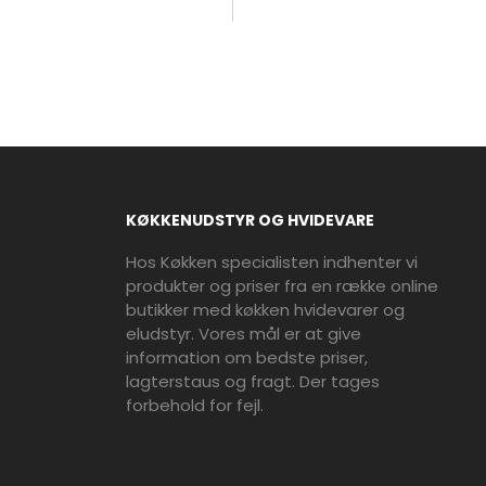
KØKKENUDSTYR OG HVIDEVARE
Hos Køkken specialisten indhenter vi
produkter og priser fra en række online
butikker med køkken hvidevarer og
eludstyr. Vores mål er at give
information om bedste priser,
lagterstaus og fragt. Der tages
forbehold for fejl.