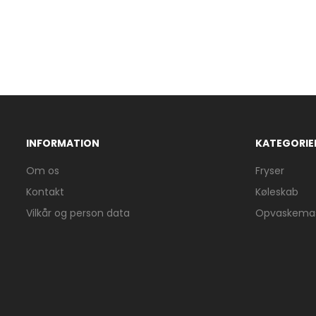
INFORMATION
KATEGORIE
Om os
Fryser
Kontakt
Køleskab
Vilkår og person data
Opvaskemas