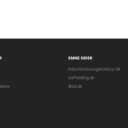
R
EMNE SIDER
RobotstoevsugerUdstyr.dk
KaffetilDig.dk
kine
iBad.dk