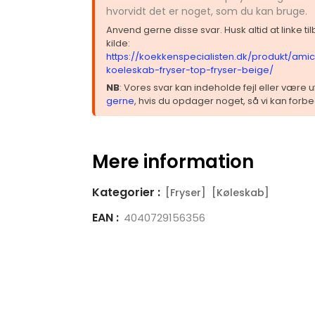
hvorvidt det er noget, som du kan bruge.
Anvend gerne disse svar. Husk altid at linke t
kilde:
https://koekkenspecialisten.dk/produkt/ami
koeleskab-fryser-top-fryser-beige/
NB
: Vores svar kan indeholde fejl eller være
gerne
, hvis du opdager noget, så vi kan forbe
Mere information
Kategorier :
[Fryser]
[Køleskab]
EAN :
4040729156356