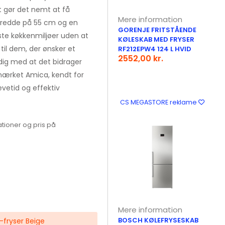
et gør det nemt at få
Mere information
bredde på 55 cm og en
GORENJE FRITSTÅENDE
ste køkkenmiljøer uden at
KØLESKAB MED FRYSER
til dem, der ønsker et
RF212EPW4 124 L HVID
2552,00 kr.
idig med at det bidrager
mærket Amica, kendt for
evetid og effektiv
CS MEGASTORE reklame
tioner og pris på
Mere information
BOSCH KØLEFRYSESKAB
-fryser Beige