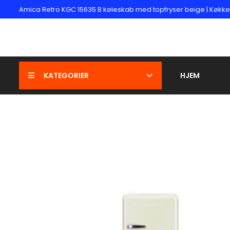
Amica Retro KGC 15635 B køleskab med topfryser beige | Køkke
KATEGORIER
HJEM