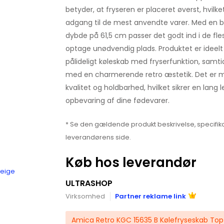
betyder, at fryseren er placeret øverst, hvilk
adgang til de mest anvendte varer. Med en 
dybde på 61,5 cm passer det godt ind i de fle
optage unødvendig plads. Produktet er ideelt 
pålideligt køleskab med fryserfunktion, samt
med en charmerende retro æstetik. Det er 
kvalitet og holdbarhed, hvilket sikrer en lang l
opbevaring af dine fødevarer.
* Se den gældende produkt beskrivelse, specifika
leverandørens side.
Køb hos leverandør
beige
ULTRASHOP
Virksomhed
Partner reklame link
Amica Retro KGC 15635 B Kølefryseskab Top