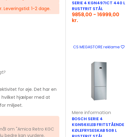
SERIE 4 KGN497ICT 440 L
kr. Leveringstid: 1-2 dage.
RUSTFRIT STÅL
9858,00 - 16999,00
kr.
CS MEGASTORE reklame
gt?
tivitet for øje. Det har en
, hvilket hjælper med at
or miljøet.
Mere information
BOSCH SERIE 4
KGN56XLEB FRITSTÅENDE
gsmål om "Amica Retro KGC
KØLEFRYSESKAB 508 L
du bedre kan vurdere,
RUSTFRIT STÅL