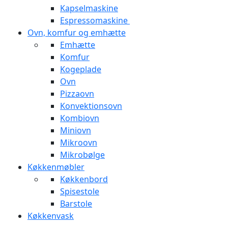
Kapselmaskine
Espressomaskine
Ovn, komfur og emhætte
Emhætte
Komfur
Kogeplade
Ovn
Pizzaovn
Konvektionsovn
Kombiovn
Miniovn
Mikroovn
Mikrobølge
Køkkenmøbler
Køkkenbord
Spisestole
Barstole
Køkkenvask