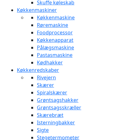
Skuffe køleskab
Køkkenmaskiner
Køkkenmaskine
Røremaskine
Foodprocessor
Køkkenapparat
Pålægsmaskine
Pastasmaskine
Kødhakker
Køkkenredskaber
Rivejern
Skærer
Spiralskærer
Grøntsagshakker
Grøntsagsskræller
Skærebræt
Isterningbakker
Sigte
Stegetermometer