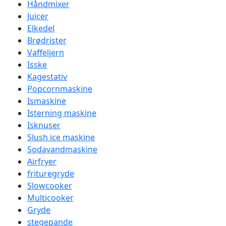
Håndmixer
Juicer
Elkedel
Brødrister
Vaffeljern
Isske
Kagestativ
Popcornmaskine
Ismaskine
Isterning maskine
Isknuser
Slush ice maskine
Sodavandmaskine
Airfryer
frituregryde
Slowcooker
Multicooker
Gryde
stegepande