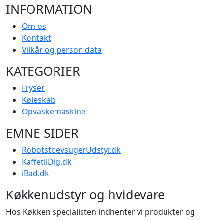
INFORMATION
Om os
Kontakt
Vilkår og person data
KATEGORIER
Fryser
Køleskab
Opvaskemaskine
EMNE SIDER
RobotstoevsugerUdstyr.dk
KaffetilDig.dk
iBad.dk
Køkkenudstyr og hvidevare
Hos Køkken specialisten indhenter vi produkter og