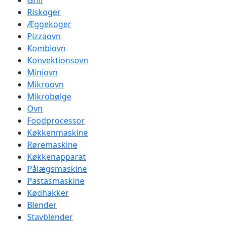
Grill
Riskoger
Æggekoger
Pizzaovn
Kombiovn
Konvektionsovn
Miniovn
Mikroovn
Mikrobølge
Ovn
Foodprocessor
Køkkenmaskine
Røremaskine
Køkkenapparat
Pålægsmaskine
Pastasmaskine
Kødhakker
Blender
Stavblender