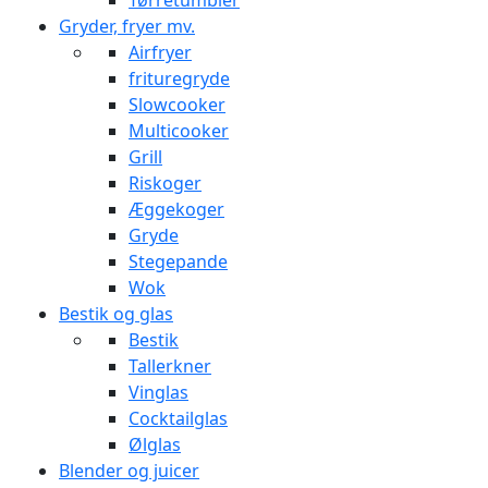
Tørretumbler
Gryder, fryer mv.
Airfryer
frituregryde
Slowcooker
Multicooker
Grill
Riskoger
Æggekoger
Gryde
Stegepande
Wok
Bestik og glas
Bestik
Tallerkner
Vinglas
Cocktailglas
Ølglas
Blender og juicer