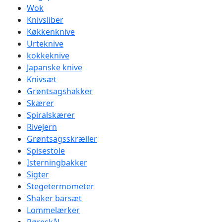
Wok
Knivsliber
Køkkenknive
Urteknive
kokkeknive
Japanske knive
Knivsæt
Grøntsagshakker
Skærer
Spiralskærer
Rivejern
Grøntsagsskræller
Spisestole
Isterningbakker
Sigter
Stegetermometer
Shaker barsæt
Lommelærker