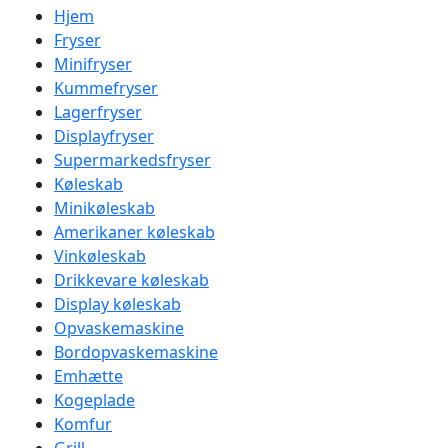
Hjem
Fryser
Minifryser
Kummefryser
Lagerfryser
Displayfryser
Supermarkedsfryser
Køleskab
Minikøleskab
Amerikaner køleskab
Vinkøleskab
Drikkevare køleskab
Display køleskab
Opvaskemaskine
Bordopvaskemaskine
Emhætte
Kogeplade
Komfur