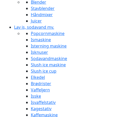
Blender
Stavblender
Håndmixer
Juicer
Lav is, sodavand mv.
Popcornmaskine
Ismaskine
Isterning maskine
Isknuser
Sodavandmaskine
Slush ice maskine
Slush ice cup
Elkedel
Brødrister
Vaffeljern
Isske
Isvaffelstativ
Kagestativ
Kaffemaskine