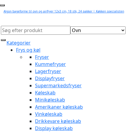
Algon bageforme til ovn og airfryer 12x3 cm, 18 stk, 24 pakker | Køkken specialisten
Kategorier
Frys og køl
Fryser
Kummefryser
Lagerfryser
Displayfryser
Supermarkedsfryser
Køleskab
Minikøleskab
Amerikaner køleskab
Vinkøleskab
Drikkevare køleskab
Display køleskab