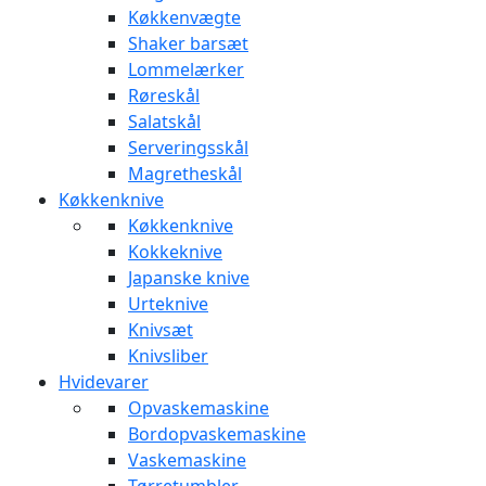
Køkkenvægte
Shaker barsæt
Lommelærker
Røreskål
Salatskål
Serveringsskål
Magretheskål
Køkkenknive
Køkkenknive
Kokkeknive
Japanske knive
Urteknive
Knivsæt
Knivsliber
Hvidevarer
Opvaskemaskine
Bordopvaskemaskine
Vaskemaskine