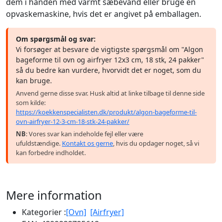
dem i hånden med varmt sæbevand eller bruge en
opvaskemaskine, hvis det er angivet på emballagen.
Om spørgsmål og svar:
Vi forsøger at besvare de vigtigste spørgsmål om "Algon
bageforme til ovn og airfryer 12x3 cm, 18 stk, 24 pakker"
så du bedre kan vurdere, hvorvidt det er noget, som du
kan bruge.
Anvend gerne disse svar. Husk altid at linke tilbage til denne side
som kilde:
https://koekkenspecialisten.dk/produkt/algon-bageforme-til-
ovn-airfryer-12-3-cm-18-stk-24-pakker/
NB
: Vores svar kan indeholde fejl eller være
ufuldstændige.
Kontakt os gerne
, hvis du opdager noget, så vi
kan forbedre indholdet.
Mere information
Kategorier :
[Ovn]
[Airfryer]