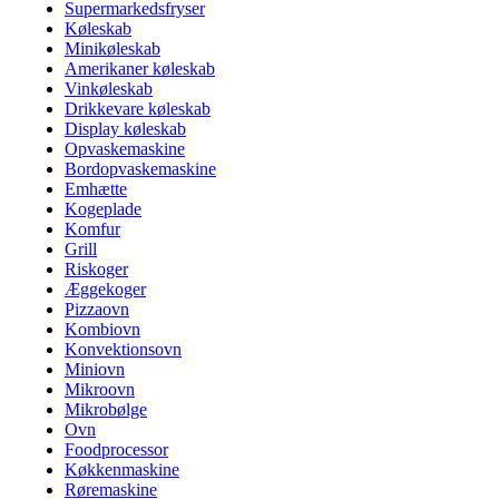
Supermarkedsfryser
Køleskab
Minikøleskab
Amerikaner køleskab
Vinkøleskab
Drikkevare køleskab
Display køleskab
Opvaskemaskine
Bordopvaskemaskine
Emhætte
Kogeplade
Komfur
Grill
Riskoger
Æggekoger
Pizzaovn
Kombiovn
Konvektionsovn
Miniovn
Mikroovn
Mikrobølge
Ovn
Foodprocessor
Køkkenmaskine
Røremaskine