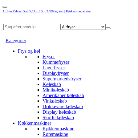
Airfryer Zelmer Dual 5,5 l + 3,5 l, 2.700 W, sort | Køkken specialisten
Kategorier
Frys og køl
Fryser
Kummefryser
Lagerfryser
Displayfryser
Supermarkedsfryser
Køleskab
Minikøleskab
Amerikaner køleskab
Vinkøleskab
Drikkevare køleskab
Display køleskab
Skuffe køleskab
Køkkenmaskiner
Køkkenmaskine
Røremaskine