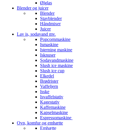
Ølglas
Blender og juicer
Blender
Stavblender
Håndmixer
Juicer
Lav is, sodavand mv.
Popcornmaskine
Ismaskine
Isterning maskine
Isknuser
Sodavandmaskine
Slush ice maskine
Slush ice cup
Elkedel
Brødrister
Vaffeljern
Isske
Isvaffelstativ
Kagestativ
Kaffemaskine
Kapselmaskine
Espressomaskine
Ovn, komfur og emhætte
Emhætte