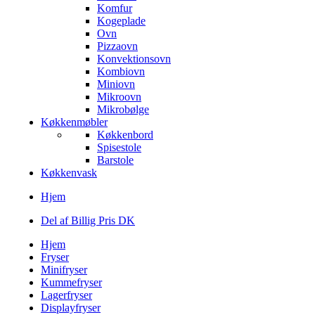
Komfur
Kogeplade
Ovn
Pizzaovn
Konvektionsovn
Kombiovn
Miniovn
Mikroovn
Mikrobølge
Køkkenmøbler
Køkkenbord
Spisestole
Barstole
Køkkenvask
Hjem
Del af Billig Pris DK
Hjem
Fryser
Minifryser
Kummefryser
Lagerfryser
Displayfryser