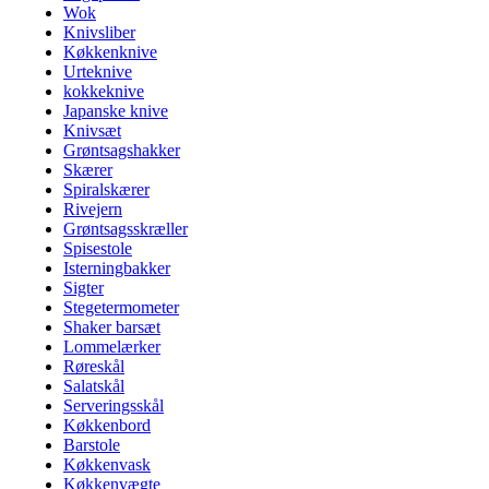
Wok
Knivsliber
Køkkenknive
Urteknive
kokkeknive
Japanske knive
Knivsæt
Grøntsagshakker
Skærer
Spiralskærer
Rivejern
Grøntsagsskræller
Spisestole
Isterningbakker
Sigter
Stegetermometer
Shaker barsæt
Lommelærker
Røreskål
Salatskål
Serveringsskål
Køkkenbord
Barstole
Køkkenvask
Køkkenvægte