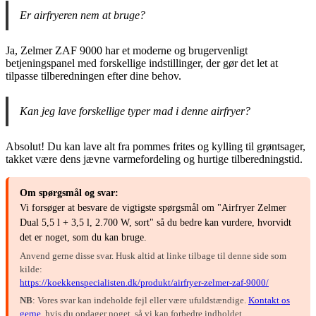
Er airfryeren nem at bruge?
Ja, Zelmer ZAF 9000 har et moderne og brugervenligt
betjeningspanel med forskellige indstillinger, der gør det let at
tilpasse tilberedningen efter dine behov.
Kan jeg lave forskellige typer mad i denne airfryer?
Absolut! Du kan lave alt fra pommes frites og kylling til grøntsager,
takket være dens jævne varmefordeling og hurtige tilberedningstid.
Om spørgsmål og svar:
Vi forsøger at besvare de vigtigste spørgsmål om "Airfryer Zelmer
Dual 5,5 l + 3,5 l, 2.700 W, sort" så du bedre kan vurdere, hvorvidt
det er noget, som du kan bruge.
Anvend gerne disse svar. Husk altid at linke tilbage til denne side som
kilde:
https://koekkenspecialisten.dk/produkt/airfryer-zelmer-zaf-9000/
NB
: Vores svar kan indeholde fejl eller være ufuldstændige.
Kontakt os
gerne
, hvis du opdager noget, så vi kan forbedre indholdet.