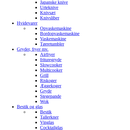
Japanske knive
Urteknive
Knivsæt
Knivsliber
Hvidevarer
Opvaskemaskine
Bordopvaskemaskine
Vaskemaskine
Tørretumbler
Gryder, fryer mv.
Airfryer
frituregryde
Slowcooker
Multicooker
Grill
Riskoger
Æggekoger
Gryde
Stegepande
Wok
Bestik og glas
Bestik
Tallerkner
Vinglas
Cocktailglas