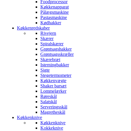
Foodprocessor
Køkkenapparat
Pålægsmaskine
Pastasmaskine
Kødhakker
Køkkenredskaber
Rivejern
Skærer
Spiralskærer
Grøntsagshakker
Grøntsagsskræller
Skærebræt
Isterningbakker
Sigte
Stegetermometer
Køkkenvægte
Shaker barsæt
Lommelærker
Røreskål
Salatskål
Serveringsskål
Magretheskål
Køkkenknive
Køkkenknive
Kokkeknive