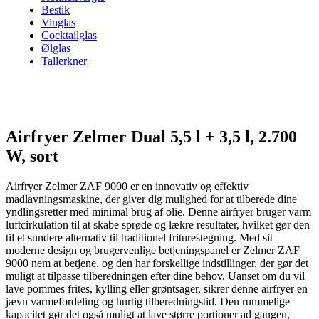
Bestik
Vinglas
Cocktailglas
Ølglas
Tallerkner
Airfryer Zelmer Dual 5,5 l + 3,5 l, 2.700
W, sort
Airfryer Zelmer ZAF 9000 er en innovativ og effektiv
madlavningsmaskine, der giver dig mulighed for at tilberede dine
yndlingsretter med minimal brug af olie. Denne airfryer bruger varm
luftcirkulation til at skabe sprøde og lækre resultater, hvilket gør den
til et sundere alternativ til traditionel friturestegning. Med sit
moderne design og brugervenlige betjeningspanel er Zelmer ZAF
9000 nem at betjene, og den har forskellige indstillinger, der gør det
muligt at tilpasse tilberedningen efter dine behov. Uanset om du vil
lave pommes frites, kylling eller grøntsager, sikrer denne airfryer en
jævn varmefordeling og hurtig tilberedningstid. Den rummelige
kapacitet gør det også muligt at lave større portioner ad gangen,