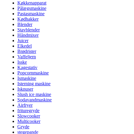
Køkkenapparat
Pålægsmaskine
Pastasmaskine
Kødhakker
Blender
Stavblender
Håndmixer
Juicer
Elkedel
Brødrister
Vaffeljern
Isske
Kagestativ
Popcornmaskine
Ismaskine
Isterning maskine
Isknuser
Slush ice maskine
Sodavandmaskine
Airfryer
frituregryde
Slowcooker
Multicooker
Gryde
stegepande