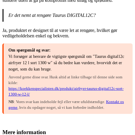
sundere uden at gå på kompromis med smag og sprødhed.
Er det nemt at rengøre Taurus DIGITAL12C?
Ja, produktet er designet til at være let at rengøre, hvilket gør
vedligeholdelsen enkel og bekvem.
Om spørgsmål og svar:
Vi forsøger at besvare de vigtigste spørgsmål om "Taurus digital12c
airfryer 12 l sort 1300 w" så du bedre kan vurdere, hvorvidt det er
noget, som du kan bruge.
Anvend gerne disse svar. Husk altid at linke tilbage til denne side som
kilde:
https://koekkenspecialisten.dk/produkt/airfryer-taurus-digital12c-sort-
1300-w-12-l/
NB
: Vores svar kan indeholde fejl eller være ufuldstændige.
Kontakt os
gerne
, hvis du opdager noget, så vi kan forbedre indholdet.
Mere information