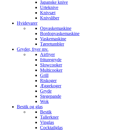
Japanske knive
Urteknive
Knivsæt
Knivsliber
Hvidevarer
Opvaskemaskine
Bordopvaskemaskine
Vaskemaskine
Tørretumbler
Gryder, fryer mv.
Airfryer
frituregryde
Slowcooker
Multicooker
Grill
Riskoger
Æggekoger
Gryde
Stegepande
Wok
Bestik og glas
Bestik
Tallerkner
Vinglas
Cocktailglas