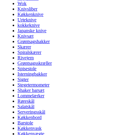
Wok
Knivsliber
Køkkenknive
Urteknive
kokkeknive
Japanske knive
Knivsæt
Grøntsagshakker
Skærer
Spiralskærer
Rivejern
Grøntsagsskræller
Spisestole
Isterningbakker
Sigter
Stegetermometer
Shaker barsæt
Lommelærker
Røreskål
Salatskål
Serveringsskål
Køkkenbord
Barstole
Køkkenvask
Køkkenvægte