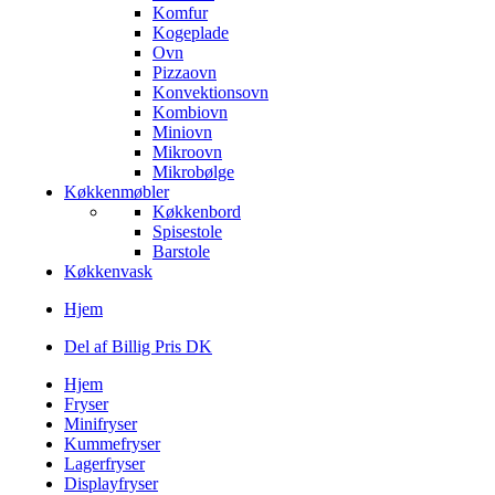
Komfur
Kogeplade
Ovn
Pizzaovn
Konvektionsovn
Kombiovn
Miniovn
Mikroovn
Mikrobølge
Køkkenmøbler
Køkkenbord
Spisestole
Barstole
Køkkenvask
Hjem
Del af Billig Pris DK
Hjem
Fryser
Minifryser
Kummefryser
Lagerfryser
Displayfryser