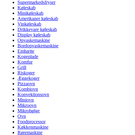
Supermarkedsfryser
Køleskab
Minikøleskab
Amerikaner køleskab
Vinkøleskab
Drikkevare køleskab
Display køleskab
Opvaskemaskine
Bordopvaskemaskine
Emhætte
Kogeplade
Komfur
Grill
Riskoger
Æggekoger
Pizzaovn
Kombiovn
Konvektionsovn
Miniovn
Mikroovn
Mikrobølge
Ovn
Foodprocessor
Køkkenmaskine
Røremaskine