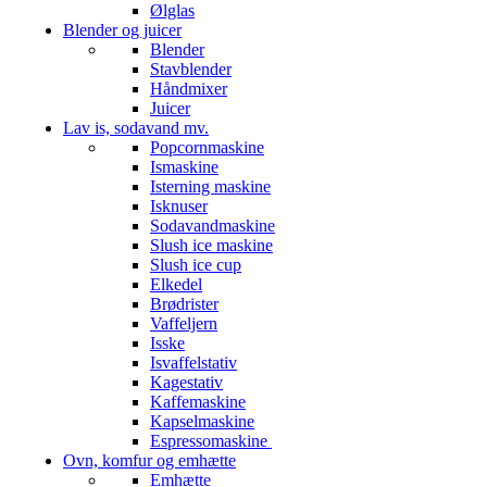
Ølglas
Blender og juicer
Blender
Stavblender
Håndmixer
Juicer
Lav is, sodavand mv.
Popcornmaskine
Ismaskine
Isterning maskine
Isknuser
Sodavandmaskine
Slush ice maskine
Slush ice cup
Elkedel
Brødrister
Vaffeljern
Isske
Isvaffelstativ
Kagestativ
Kaffemaskine
Kapselmaskine
Espressomaskine
Ovn, komfur og emhætte
Emhætte