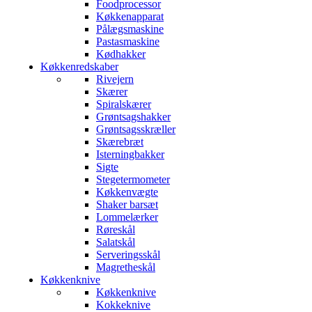
Foodprocessor
Køkkenapparat
Pålægsmaskine
Pastasmaskine
Kødhakker
Køkkenredskaber
Rivejern
Skærer
Spiralskærer
Grøntsagshakker
Grøntsagsskræller
Skærebræt
Isterningbakker
Sigte
Stegetermometer
Køkkenvægte
Shaker barsæt
Lommelærker
Røreskål
Salatskål
Serveringsskål
Magretheskål
Køkkenknive
Køkkenknive
Kokkeknive