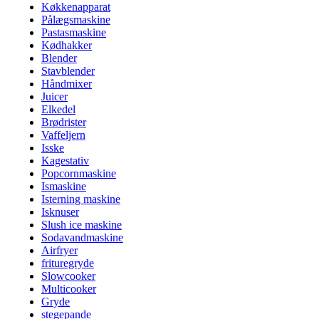
Køkkenapparat
Pålægsmaskine
Pastasmaskine
Kødhakker
Blender
Stavblender
Håndmixer
Juicer
Elkedel
Brødrister
Vaffeljern
Isske
Kagestativ
Popcornmaskine
Ismaskine
Isterning maskine
Isknuser
Slush ice maskine
Sodavandmaskine
Airfryer
frituregryde
Slowcooker
Multicooker
Gryde
stegepande