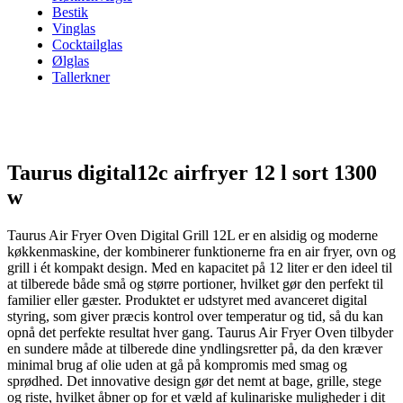
Bestik
Vinglas
Cocktailglas
Ølglas
Tallerkner
Taurus digital12c airfryer 12 l sort 1300
w
Taurus Air Fryer Oven Digital Grill 12L er en alsidig og moderne
køkkenmaskine, der kombinerer funktionerne fra en air fryer, ovn og
grill i ét kompakt design. Med en kapacitet på 12 liter er den ideel til
at tilberede både små og større portioner, hvilket gør den perfekt til
familier eller gæster. Produktet er udstyret med avanceret digital
styring, som giver præcis kontrol over temperatur og tid, så du kan
opnå det perfekte resultat hver gang. Taurus Air Fryer Oven tilbyder
en sundere måde at tilberede dine yndlingsretter på, da den kræver
minimal brug af olie uden at gå på kompromis med smag og
sprødhed. Det innovative design gør det nemt at bage, grille, stege
og riste, hvilket åbner op for et væld af kulinariske muligheder i dit