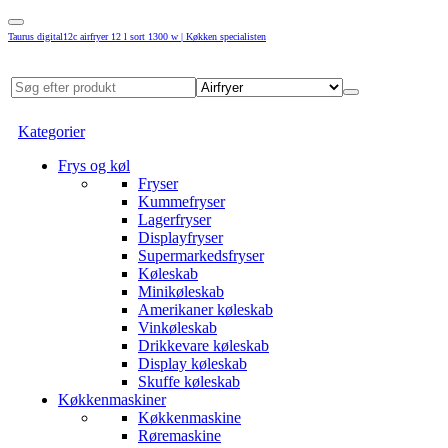
Taurus digital12c airfryer 12 l sort 1300 w | Køkken specialisten
Kategorier
Frys og køl
Fryser
Kummefryser
Lagerfryser
Displayfryser
Supermarkedsfryser
Køleskab
Minikøleskab
Amerikaner køleskab
Vinkøleskab
Drikkevare køleskab
Display køleskab
Skuffe køleskab
Køkkenmaskiner
Køkkenmaskine
Røremaskine