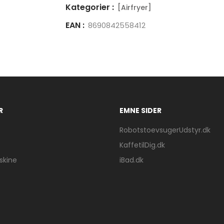
Kategorier :
[Airfryer]
EAN :
8690842558412
R
EMNE SIDER
RobotstoevsugerUdstyr.dk
KaffetilDig.dk
kine
iBad.dk