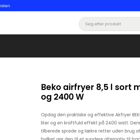
listen
Beko airfryer 8,5 l sort 
og 2400 W
Opdag den praktiske og effektive Airfryer BE
liter og en kraftfuld effekt på 2400 watt. Denne
tilberede sprøde og lækre retter uden brug a
hvilket gør den til et sundere alternativ til tr