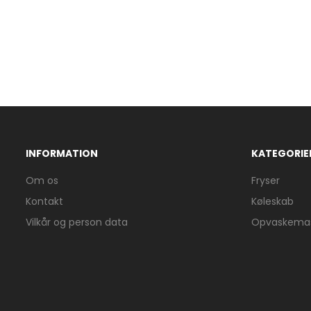
INFORMATION
KATEGORIE
Om os
Fryser
Kontakt
Køleskab
Vilkår og person data
Opvaskemas