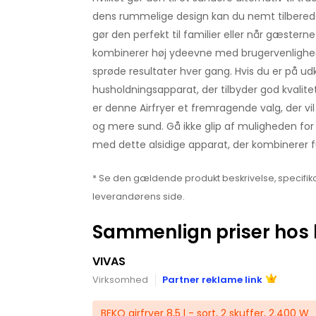
dens rummelige design kan du nemt tilberede 
gør den perfekt til familier eller når gæster
kombinerer høj ydeevne med brugervenlighed
sprøde resultater hver gang. Hvis du er på udk
husholdningsapparat, der tilbyder god kvalitet
er denne Airfryer et fremragende valg, der vi
og mere sund. Gå ikke glip af muligheden for
med dette alsidige apparat, der kombinerer fu
* Se den gældende produkt beskrivelse, specifika
leverandørens side.
Sammenlign priser hos 
VIVAS
Virksomhed
Partner reklame link
BEKO airfryer 8,5 l - sort, 2 skuffer, 2.400 W