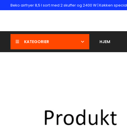
Beko airfryer 8,5 l sort med 2 skuffer og 2400 W | Køkken specia
KATEGORIER
HJEM