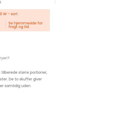
g
00 W - sort
Se hjemmeside for
fragt og tid.
ryer?
tilberede større portioner,
æster. De to skuffer giver
tter samtidig uden