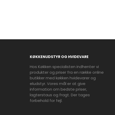
KØKKENUDSTYR OG HVIDEVARE
Hos Køkken specialisten indhenter vi
produkter og priser fra en række online
butikker med køkken hvidevarer og
eludstyr. Vores mål er at give
information om bedste priser,
lagterstaus og fragt. Der tages
forbehold for fejl.