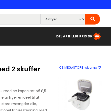
DEL AF BILLIG PRIS DK
med 2 skuffer
CS MEGASTORE reklame
KO med en kapacitet på 8,5
 airfryer er ideel til at
f store mængder olie,
aditionel friturestegning. Med