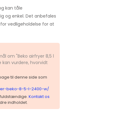
og kan tåle
ig og enkel. Det anbefales
for vedligeholdelse for at
ål om "Beko airfryer 8,5 l
 kan vurdere, hvorvidt
ilbage til denne side som
ryer-beko-8-5-l-2400-w/
 ufuldstændige.
Kontakt os
dre indholdet.