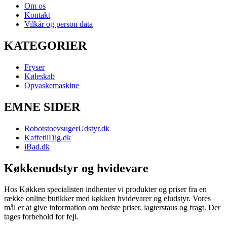
Om os
Kontakt
Vilkår og person data
KATEGORIER
Fryser
Køleskab
Opvaskemaskine
EMNE SIDER
RobotstoevsugerUdstyr.dk
KaffetilDig.dk
iBad.dk
Køkkenudstyr og hvidevare
Hos Køkken specialisten indhenter vi produkter og priser fra en
række online butikker med køkken hvidevarer og eludstyr. Vores
mål er at give information om bedste priser, lagterstaus og fragt. Der
tages forbehold for fejl.