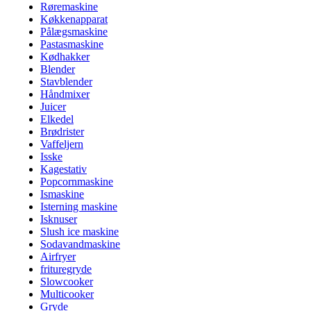
Røremaskine
Køkkenapparat
Pålægsmaskine
Pastasmaskine
Kødhakker
Blender
Stavblender
Håndmixer
Juicer
Elkedel
Brødrister
Vaffeljern
Isske
Kagestativ
Popcornmaskine
Ismaskine
Isterning maskine
Isknuser
Slush ice maskine
Sodavandmaskine
Airfryer
frituregryde
Slowcooker
Multicooker
Gryde