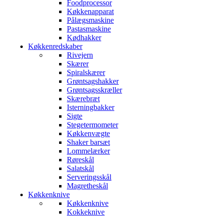
Foodprocessor
Køkkenapparat
Pålægsmaskine
Pastasmaskine
Kødhakker
Køkkenredskaber
Rivejern
Skærer
Spiralskærer
Grøntsagshakker
Grøntsagsskræller
Skærebræt
Isterningbakker
Sigte
Stegetermometer
Køkkenvægte
Shaker barsæt
Lommelærker
Røreskål
Salatskål
Serveringsskål
Magretheskål
Køkkenknive
Køkkenknive
Kokkeknive