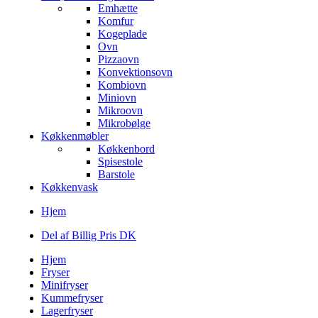
Emhætte
Komfur
Kogeplade
Ovn
Pizzaovn
Konvektionsovn
Kombiovn
Miniovn
Mikroovn
Mikrobølge
Køkkenmøbler
Køkkenbord
Spisestole
Barstole
Køkkenvask
Hjem
Del af Billig Pris DK
Hjem
Fryser
Minifryser
Kummefryser
Lagerfryser