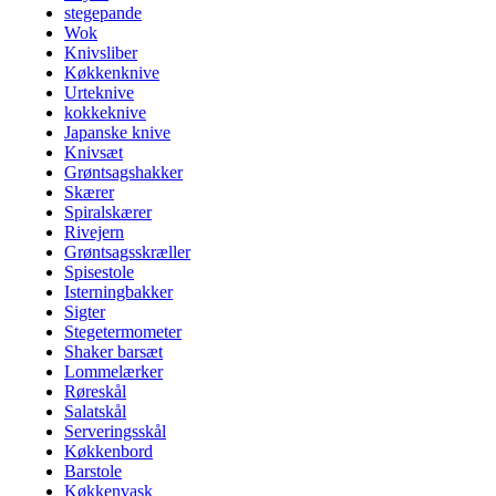
stegepande
Wok
Knivsliber
Køkkenknive
Urteknive
kokkeknive
Japanske knive
Knivsæt
Grøntsagshakker
Skærer
Spiralskærer
Rivejern
Grøntsagsskræller
Spisestole
Isterningbakker
Sigter
Stegetermometer
Shaker barsæt
Lommelærker
Røreskål
Salatskål
Serveringsskål
Køkkenbord
Barstole
Køkkenvask