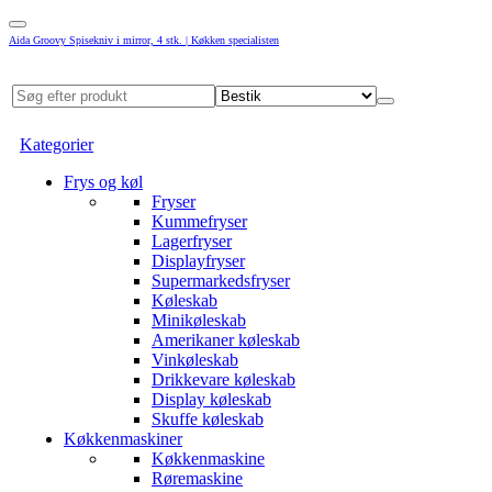
Aida Groovy Spisekniv i mirror, 4 stk. | Køkken specialisten
Kategorier
Frys og køl
Fryser
Kummefryser
Lagerfryser
Displayfryser
Supermarkedsfryser
Køleskab
Minikøleskab
Amerikaner køleskab
Vinkøleskab
Drikkevare køleskab
Display køleskab
Skuffe køleskab
Køkkenmaskiner
Køkkenmaskine
Røremaskine