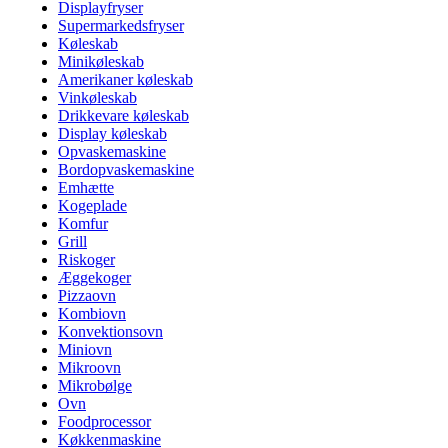
Displayfryser
Supermarkedsfryser
Køleskab
Minikøleskab
Amerikaner køleskab
Vinkøleskab
Drikkevare køleskab
Display køleskab
Opvaskemaskine
Bordopvaskemaskine
Emhætte
Kogeplade
Komfur
Grill
Riskoger
Æggekoger
Pizzaovn
Kombiovn
Konvektionsovn
Miniovn
Mikroovn
Mikrobølge
Ovn
Foodprocessor
Køkkenmaskine