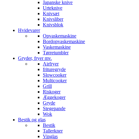
Japanske knive
Urteknive
Knivsæt
Knivsliber
Knivsblok
Hvidevarer
Opvaskemaskine
Bordopvaskemaskine
Vaskemaskine
Tørretumbler
Gryder, fryer mv.
Airfryer
frituregryde
Slowcooker
Multicooker
Grill
Riskoger
Æggekoger
Gryde
Stegepande
Wok
Bestik og glas
Bestik
Tallerkner
Vinglas