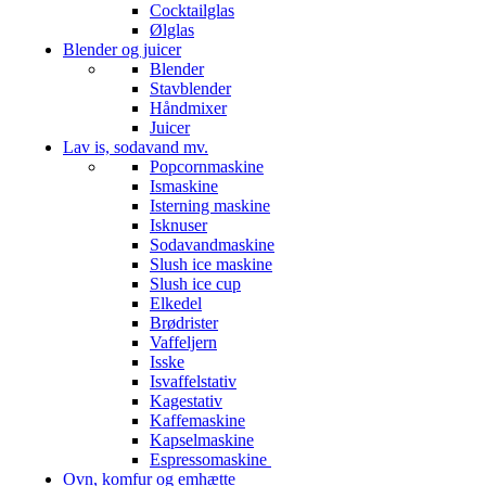
Cocktailglas
Ølglas
Blender og juicer
Blender
Stavblender
Håndmixer
Juicer
Lav is, sodavand mv.
Popcornmaskine
Ismaskine
Isterning maskine
Isknuser
Sodavandmaskine
Slush ice maskine
Slush ice cup
Elkedel
Brødrister
Vaffeljern
Isske
Isvaffelstativ
Kagestativ
Kaffemaskine
Kapselmaskine
Espressomaskine
Ovn, komfur og emhætte