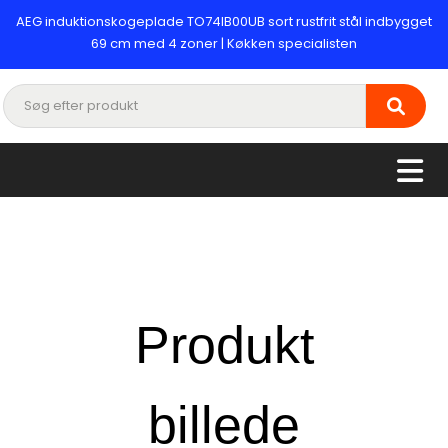
AEG induktionskogeplade TO74IB00UB sort rustfrit stål indbygget
69 cm med 4 zoner | Køkken specialisten