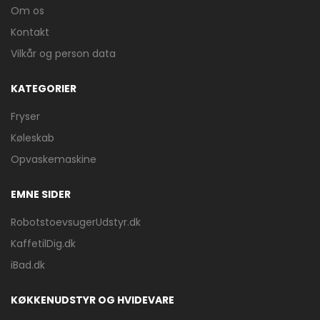
Om os
Kontakt
Vilkår og person data
KATEGORIER
Fryser
Køleskab
Opvaskemaskine
EMNE SIDER
RobotstoevsugerUdstyr.dk
KaffetilDig.dk
iBad.dk
KØKKENUDSTYR OG HVIDEVARE