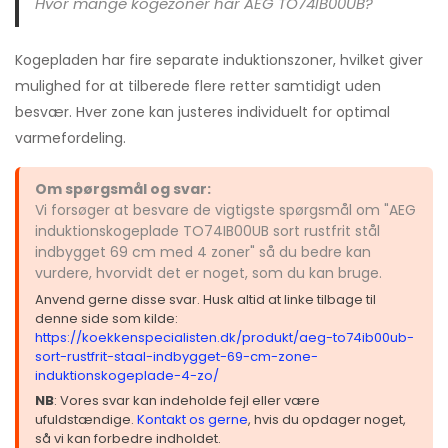
Hvor mange kogezoner har AEG TO74IB00UB?
Kogepladen har fire separate induktionszoner, hvilket giver
mulighed for at tilberede flere retter samtidigt uden
besvær. Hver zone kan justeres individuelt for optimal
varmefordeling.
Om spørgsmål og svar:
Vi forsøger at besvare de vigtigste spørgsmål om "AEG
induktionskogeplade TO74IB00UB sort rustfrit stål
indbygget 69 cm med 4 zoner" så du bedre kan
vurdere, hvorvidt det er noget, som du kan bruge.
Anvend gerne disse svar. Husk altid at linke tilbage til
denne side som kilde:
https://koekkenspecialisten.dk/produkt/aeg-to74ib00ub-
sort-rustfrit-staal-indbygget-69-cm-zone-
induktionskogeplade-4-zo/
NB
: Vores svar kan indeholde fejl eller være
ufuldstændige.
Kontakt os gerne
, hvis du opdager noget,
så vi kan forbedre indholdet.