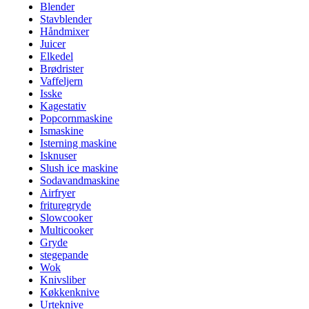
Blender
Stavblender
Håndmixer
Juicer
Elkedel
Brødrister
Vaffeljern
Isske
Kagestativ
Popcornmaskine
Ismaskine
Isterning maskine
Isknuser
Slush ice maskine
Sodavandmaskine
Airfryer
frituregryde
Slowcooker
Multicooker
Gryde
stegepande
Wok
Knivsliber
Køkkenknive
Urteknive