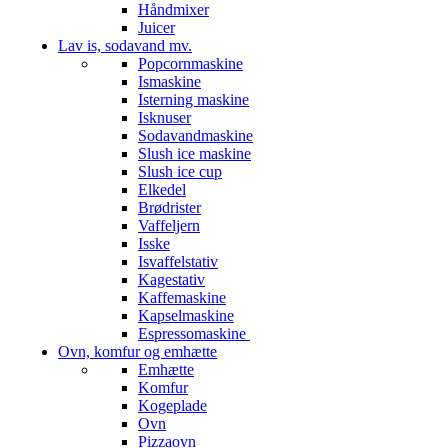
Håndmixer
Juicer
Lav is, sodavand mv.
Popcornmaskine
Ismaskine
Isterning maskine
Isknuser
Sodavandmaskine
Slush ice maskine
Slush ice cup
Elkedel
Brødrister
Vaffeljern
Isske
Isvaffelstativ
Kagestativ
Kaffemaskine
Kapselmaskine
Espressomaskine
Ovn, komfur og emhætte
Emhætte
Komfur
Kogeplade
Ovn
Pizzaovn