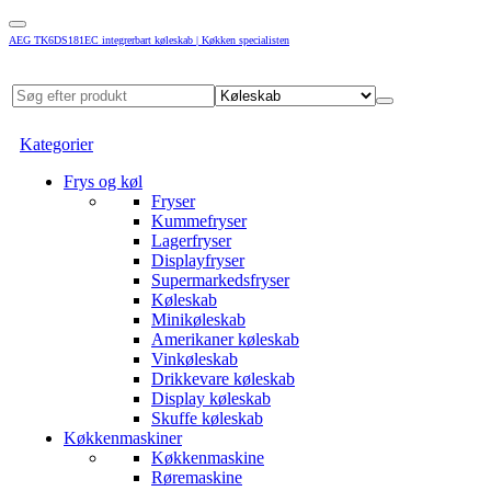
AEG TK6DS181EC integrerbart køleskab | Køkken specialisten
Kategorier
Frys og køl
Fryser
Kummefryser
Lagerfryser
Displayfryser
Supermarkedsfryser
Køleskab
Minikøleskab
Amerikaner køleskab
Vinkøleskab
Drikkevare køleskab
Display køleskab
Skuffe køleskab
Køkkenmaskiner
Køkkenmaskine
Røremaskine