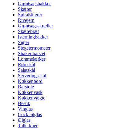
Grøntsagshakker
Skærer
Spiralskærer
Rivejern
Grøntsagsskræller
Skærebræt
Isterningbakker
Sigter
Stegetermometer
Shaker barsæt
Lommelærker
Røreskål
Salatskål
Serveringsskål
Køkkenbord
Barstole
Køkkenvask
Køkkenvægte
Bestik
Vinglas
Cocktailglas
Ølglas
Tallerkner