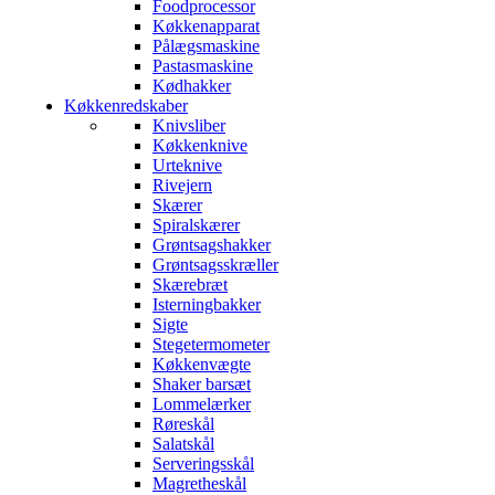
Foodprocessor
Køkkenapparat
Pålægsmaskine
Pastasmaskine
Kødhakker
Køkkenredskaber
Knivsliber
Køkkenknive
Urteknive
Rivejern
Skærer
Spiralskærer
Grøntsagshakker
Grøntsagsskræller
Skærebræt
Isterningbakker
Sigte
Stegetermometer
Køkkenvægte
Shaker barsæt
Lommelærker
Røreskål
Salatskål
Serveringsskål
Magretheskål