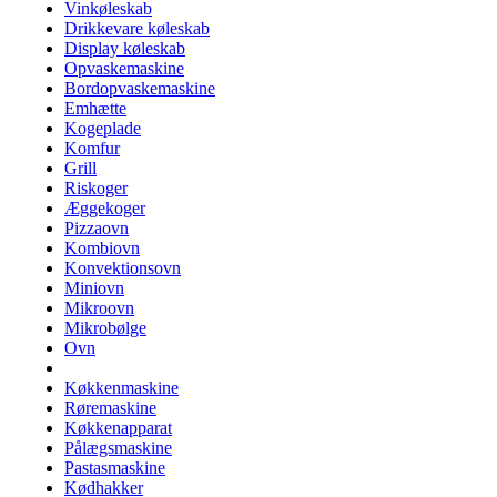
Vinkøleskab
Drikkevare køleskab
Display køleskab
Opvaskemaskine
Bordopvaskemaskine
Emhætte
Kogeplade
Komfur
Grill
Riskoger
Æggekoger
Pizzaovn
Kombiovn
Konvektionsovn
Miniovn
Mikroovn
Mikrobølge
Ovn
Køkkenmaskine
Røremaskine
Køkkenapparat
Pålægsmaskine
Pastasmaskine
Kødhakker