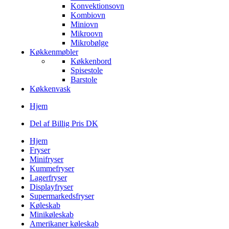
Konvektionsovn
Kombiovn
Miniovn
Mikroovn
Mikrobølge
Køkkenmøbler
Køkkenbord
Spisestole
Barstole
Køkkenvask
Hjem
Del af Billig Pris DK
Hjem
Fryser
Minifryser
Kummefryser
Lagerfryser
Displayfryser
Supermarkedsfryser
Køleskab
Minikøleskab
Amerikaner køleskab