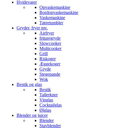
Hvidevarer
Opvaskemaskine
Bordopvaskemaskine
Vaskemaskine
Tørretumbler
Gryder, fryer mv.
Airfryer
frituregryde
Slowcooker
Multicooker
Grill
Riskoger
Æggekoger
Gryde
Stegepande
Wok
Bestik og glas
Bestik
Tallerkner
Vinglas
Cocktailglas
Ølglas
Blender og juicer
Blender
Stavblender