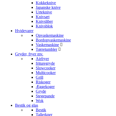
Kokkeknive
Japanske knive
Urteknive
Knivsæt
Knivsliber
Knivsblok
Hvidevarer
Opvaskemaskine
Bordopvaskemaskine
Vaskemaskine
Tørretumbler
Gryder, fryer mv.
Airfryer
frituregryde
Slowcooker
Multicooker
Grill
Riskoger
Æggekoger
Gryde
Stegepande
Wok
Bestik og glas
Bestik
Tallerkner