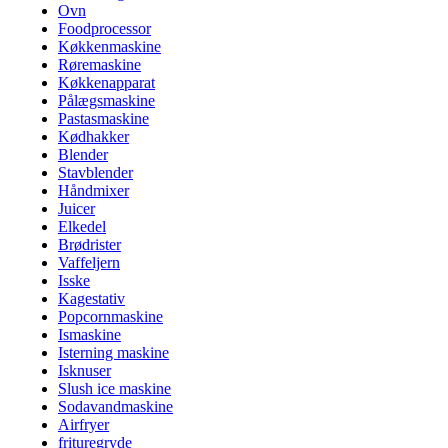
Ovn
Foodprocessor
Køkkenmaskine
Røremaskine
Køkkenapparat
Pålægsmaskine
Pastasmaskine
Kødhakker
Blender
Stavblender
Håndmixer
Juicer
Elkedel
Brødrister
Vaffeljern
Isske
Kagestativ
Popcornmaskine
Ismaskine
Isterning maskine
Isknuser
Slush ice maskine
Sodavandmaskine
Airfryer
frituregryde