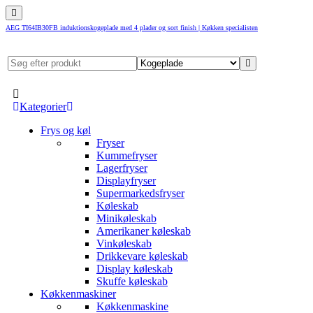
AEG TI64IB30FB induktionskogeplade med 4 plader og sort finish | Køkken specialisten
Kategorier
Frys og køl
Fryser
Kummefryser
Lagerfryser
Displayfryser
Supermarkedsfryser
Køleskab
Minikøleskab
Amerikaner køleskab
Vinkøleskab
Drikkevare køleskab
Display køleskab
Skuffe køleskab
Køkkenmaskiner
Køkkenmaskine