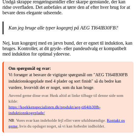
Undgå skrappe rengøringsmidler eller skarpe genstande, der kan
ridse overfladen. Det anbefales at tørre den af efter hver brug for at
bevare dens elegante udseende.
Kan jeg bruge alle typer kogegrej på AEG TI64IB30FB?
Nej, kun kogegrej med en jævn bund, der er egnet til induktion, kan
bruges. Kontroller, at dit gryde- eller pandeudvalg er kompatibelt
med induktion for optimal ydeevne.
Om spørgsmål og svar:
Vi forsøger at besvare de vigtigste spørgsmål om "AEG TI64IB30FB
induktionskogeplade med 4 plader og sort finish" så du bedre kan
vurdere, hvorvidt det er noget, som du kan bruge.
Anvend gerne disse svar. Husk altid at linke tilbage til denne side som
kilde:
https://koekkenspecialisten.dk/produkt/aeg-ti64ib30fb-
induktionskogeplade/
NB
: Vores svar kan indeholde fejl eller være ufuldstændige.
Kontakt os
gerne
, hvis du opdager noget, så vi kan forbedre indholdet.