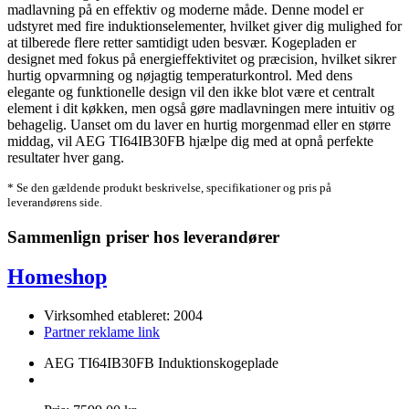
madlavning på en effektiv og moderne måde. Denne model er
udstyret med fire induktionselementer, hvilket giver dig mulighed for
at tilberede flere retter samtidigt uden besvær. Kogepladen er
designet med fokus på energieffektivitet og præcision, hvilket sikrer
hurtig opvarmning og nøjagtig temperaturkontrol. Med dens
elegante og funktionelle design vil den ikke blot være et centralt
element i dit køkken, men også gøre madlavningen mere intuitiv og
behagelig. Uanset om du laver en hurtig morgenmad eller en større
middag, vil AEG TI64IB30FB hjælpe dig med at opnå perfekte
resultater hver gang.
* Se den gældende produkt beskrivelse, specifikationer og pris på
leverandørens side.
Sammenlign priser hos leverandører
Homeshop
Virksomhed etableret: 2004
Partner reklame link
AEG TI64IB30FB Induktionskogeplade