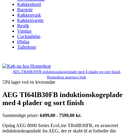
Køkkenbord
Barstole
Køkkenvask
Køkkenvægte
Bestik
Vinglas
Cocktailglas
Ølglas
Tallerkner
AEG TI64IB30FB induktionskogeplade med 4 plader og sort finish
Homeshop annonce link
På lager ved en leverandør
AEG TI64IB30FB induktionskogeplade
med 4 plader og sort finish
Sammenlign priser:
6499,00 - 7599,00 kr.
Opdag AEG 8000 Series EcoLine TI64IB30FB, en avanceret
induktionskogeplade fra AEG, der er skabt til at forbedre din