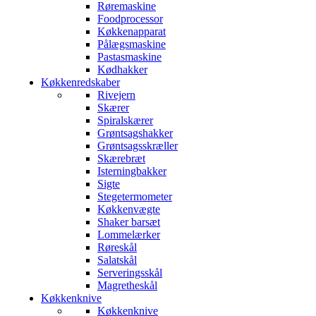
Røremaskine
Foodprocessor
Køkkenapparat
Pålægsmaskine
Pastasmaskine
Kødhakker
Køkkenredskaber
Rivejern
Skærer
Spiralskærer
Grøntsagshakker
Grøntsagsskræller
Skærebræt
Isterningbakker
Sigte
Stegetermometer
Køkkenvægte
Shaker barsæt
Lommelærker
Røreskål
Salatskål
Serveringsskål
Magretheskål
Køkkenknive
Køkkenknive