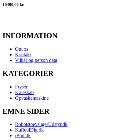
10499,00 kr.
INFORMATION
Om os
Kontakt
Vilkår og person data
KATEGORIER
Fryser
Køleskab
Opvaskemaskine
EMNE SIDER
RobotstoevsugerUdstyr.dk
KaffetilDig.dk
iBad.dk