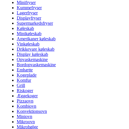
Minifryser
Kummefryser
Lagerfryser
Displayfryser
Supermarkedsfryser
Køleskab
Minikøleskab
Amerikaner køleskab
Vinkøleskab
Drikkevare køleskab
Display køleskab
Opvaskemaskine
Bordopvaskemaskine
Emhætte
Kogeplade
Komfur
Grill
Riskoger
Æggekoger
Pizzaovn
Kombiovn
Konvektionsovn
Miniovn
Mikroovn
Mikrobølge