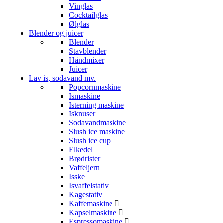
Vinglas
Cocktailglas
Ølglas
Blender og juicer
Blender
Stavblender
Håndmixer
Juicer
Lav is, sodavand mv.
Popcornmaskine
Ismaskine
Isterning maskine
Isknuser
Sodavandmaskine
Slush ice maskine
Slush ice cup
Elkedel
Brødrister
Vaffeljern
Isske
Isvaffelstativ
Kagestativ
Kaffemaskine
Kapselmaskine
Espressomaskine