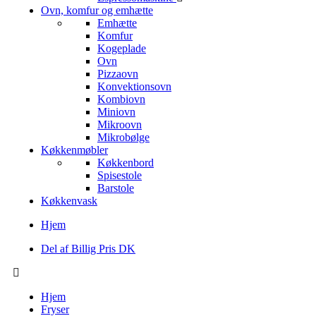
Ovn, komfur og emhætte
Emhætte
Komfur
Kogeplade
Ovn
Pizzaovn
Konvektionsovn
Kombiovn
Miniovn
Mikroovn
Mikrobølge
Køkkenmøbler
Køkkenbord
Spisestole
Barstole
Køkkenvask
Hjem
Del af Billig Pris DK
Hjem
Fryser