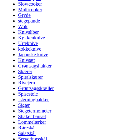
Slowcooker
Multicooker
Gryde
stegepande
Wok
Knivsliber
Køkkenknive
Urteknive
kokkeknive
Japanske knive
Knivsæt
Grøntsagshakker
Skærer
Spiralskærer
Rivejern
Grøntsagsskræller
Spisestole
Isterningbakker
Sigter
Stegetermometer
Shaker barsæt
Lommelærker
Røreskål
Salatskål
Serveringsskål