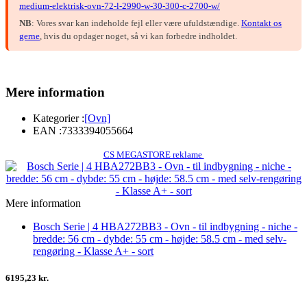
medium-elektrisk-ovn-72-l-2990-w-30-300-c-2700-w/
NB
: Vores svar kan indeholde fejl eller være ufuldstændige.
Kontakt os
gerne
, hvis du opdager noget, så vi kan forbedre indholdet.
Mere information
Kategorier :
[Ovn]
EAN :
7333394055664
CS MEGASTORE reklame
Mere information
Bosch Serie | 4 HBA272BB3 - Ovn - til indbygning - niche -
bredde: 56 cm - dybde: 55 cm - højde: 58.5 cm - med selv-
rengøring - Klasse A+ - sort
6195,23 kr.