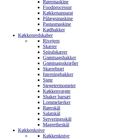
Røremaskine
Foodprocessor
Køkkenapparat
Pålægsmaskine
Pastasmaskine
Kødhakker
Køkkenredskaber
Rivejern
Skærer
Spiralskærer
Grøntsagshakker
Grøntsagsskræller
Skærebræt
Isterningbakker
Sigte
Stegetermometer
Køkkenvægte
Shaker barsæt
Lommelærker
Røreskål
Salatskål
Serveringsskål
Magretheskål
Køkkenknive
Køkkenknive