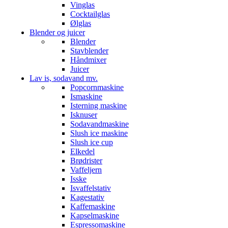
Vinglas
Cocktailglas
Ølglas
Blender og juicer
Blender
Stavblender
Håndmixer
Juicer
Lav is, sodavand mv.
Popcornmaskine
Ismaskine
Isterning maskine
Isknuser
Sodavandmaskine
Slush ice maskine
Slush ice cup
Elkedel
Brødrister
Vaffeljern
Isske
Isvaffelstativ
Kagestativ
Kaffemaskine
Kapselmaskine
Espressomaskine