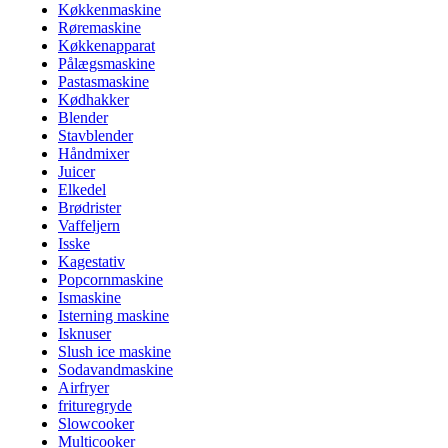
Køkkenmaskine
Røremaskine
Køkkenapparat
Pålægsmaskine
Pastasmaskine
Kødhakker
Blender
Stavblender
Håndmixer
Juicer
Elkedel
Brødrister
Vaffeljern
Isske
Kagestativ
Popcornmaskine
Ismaskine
Isterning maskine
Isknuser
Slush ice maskine
Sodavandmaskine
Airfryer
frituregryde
Slowcooker
Multicooker