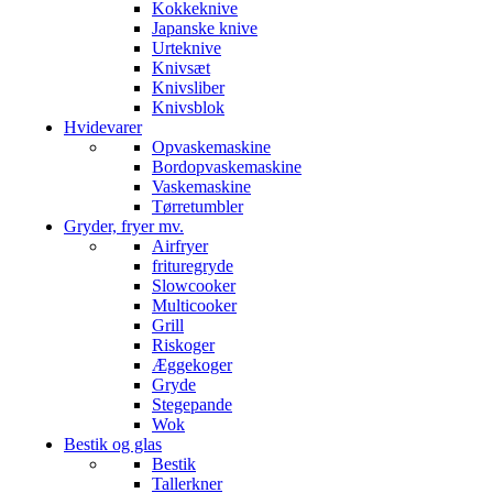
Kokkeknive
Japanske knive
Urteknive
Knivsæt
Knivsliber
Knivsblok
Hvidevarer
Opvaskemaskine
Bordopvaskemaskine
Vaskemaskine
Tørretumbler
Gryder, fryer mv.
Airfryer
frituregryde
Slowcooker
Multicooker
Grill
Riskoger
Æggekoger
Gryde
Stegepande
Wok
Bestik og glas
Bestik
Tallerkner