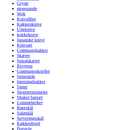
Gryde
stegepande
Wok
Knivsliber
Køkkenknive
Urteknive
kokkeknive
Japanske knive
Knivsæt
Grøntsagshakker
Skærer
Spiralskærer
Rivejern
Grøntsagsskræller
Spisestole
Isterningbakker
Sigter
Stegetermometer
Shaker barsæt
Lommelærker
Røreskål
Salatskål
Serveringsskål
Køkkenbord
Barstole