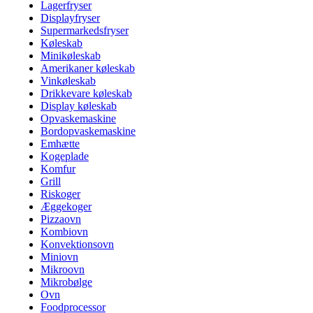
Lagerfryser
Displayfryser
Supermarkedsfryser
Køleskab
Minikøleskab
Amerikaner køleskab
Vinkøleskab
Drikkevare køleskab
Display køleskab
Opvaskemaskine
Bordopvaskemaskine
Emhætte
Kogeplade
Komfur
Grill
Riskoger
Æggekoger
Pizzaovn
Kombiovn
Konvektionsovn
Miniovn
Mikroovn
Mikrobølge
Ovn
Foodprocessor