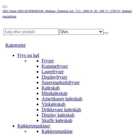
AEG Series 5000 OU5PB40ZSM, Medium, Elektrisk ovn, 72 L, 2990 W, 30 - 300 °C, 2700 W | Køkken
specialisten
Kategorier
Frys og køl
Fryser
Kummefryser
Lagerfryser
Displayfryser
Supermarkedsfryser
Køleskab
Minikøleskab
Amerikaner køleskab
Vinkøleskab
Drikkevare køleskab
Display køleskab
Skuffe køleskab
Køkkenmaskiner
Køkkenmaskine