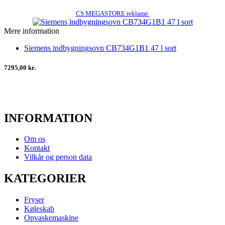
CS MEGASTORE reklame
Mere information
Siemens indbygningsovn CB734G1B1 47 l sort
7295,00 kr.
INFORMATION
Om os
Kontakt
Vilkår og person data
KATEGORIER
Fryser
Køleskab
Opvaskemaskine