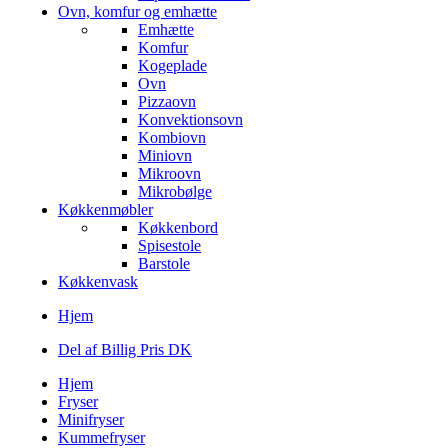
Ovn, komfur og emhætte
Emhætte
Komfur
Kogeplade
Ovn
Pizzaovn
Konvektionsovn
Kombiovn
Miniovn
Mikroovn
Mikrobølge
Køkkenmøbler
Køkkenbord
Spisestole
Barstole
Køkkenvask
Hjem
Del af Billig Pris DK
Hjem
Fryser
Minifryser
Kummefryser