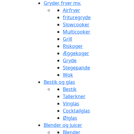
Gryder, fryer mv.
Airfryer
frituregryde
Slowcooker
Multicooker
Grill
Riskoger
Æggekoger
Gryde
Stegepande
Wok
Bestik og glas
Bestik
Tallerkner
Vinglas
Cocktailglas
Ølglas
Blender og juicer
Blender