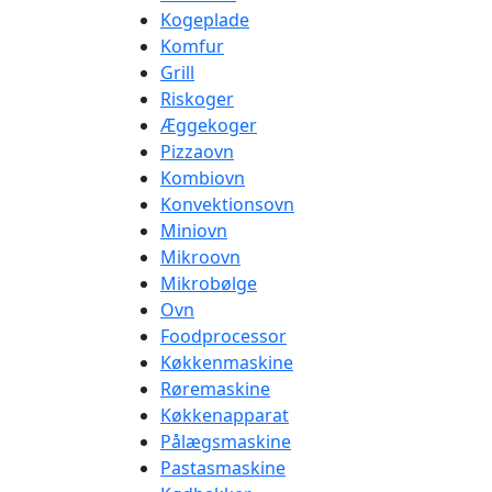
Kogeplade
Komfur
Grill
Riskoger
Æggekoger
Pizzaovn
Kombiovn
Konvektionsovn
Miniovn
Mikroovn
Mikrobølge
Ovn
Foodprocessor
Køkkenmaskine
Røremaskine
Køkkenapparat
Pålægsmaskine
Pastasmaskine