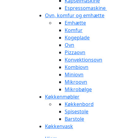
Kapselmaskine
Espressomaskine
Ovn, komfur og emhætte
Emhætte
Komfur
Kogeplade
Ovn
Pizzaovn
Konvektionsovn
Kombiovn
Miniovn
Mikroovn
Mikrobølge
Køkkenmøbler
Køkkenbord
Spisestole
Barstole
Køkkenvask