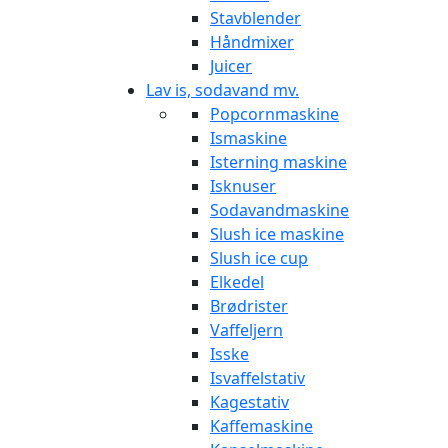
Stavblender
Håndmixer
Juicer
Lav is, sodavand mv.
Popcornmaskine
Ismaskine
Isterning maskine
Isknuser
Sodavandmaskine
Slush ice maskine
Slush ice cup
Elkedel
Brødrister
Vaffeljern
Isske
Isvaffelstativ
Kagestativ
Kaffemaskine