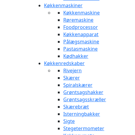
Køkkenmaskiner
Køkkenmaskine
Røremaskine
Foodprocessor
Køkkenapparat
Pålægsmaskine
Pastasmaskine
Kødhakker
Køkkenredskaber
Rivejern
Skærer
Spiralskærer
Grøntsagshakker
Grøntsagsskræller
Skærebræt
Isterningbakker
Sigte
Stegetermometer