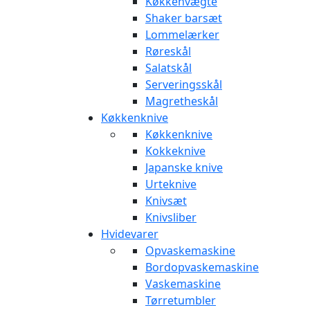
Køkkenvægte
Shaker barsæt
Lommelærker
Røreskål
Salatskål
Serveringsskål
Magretheskål
Køkkenknive
Køkkenknive
Kokkeknive
Japanske knive
Urteknive
Knivsæt
Knivsliber
Hvidevarer
Opvaskemaskine
Bordopvaskemaskine
Vaskemaskine
Tørretumbler