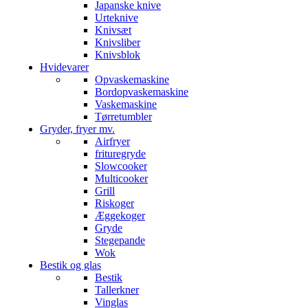
Japanske knive
Urteknive
Knivsæt
Knivsliber
Knivsblok
Hvidevarer
Opvaskemaskine
Bordopvaskemaskine
Vaskemaskine
Tørretumbler
Gryder, fryer mv.
Airfryer
frituregryde
Slowcooker
Multicooker
Grill
Riskoger
Æggekoger
Gryde
Stegepande
Wok
Bestik og glas
Bestik
Tallerkner
Vinglas