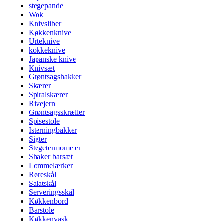
stegepande
Wok
Knivsliber
Køkkenknive
Urteknive
kokkeknive
Japanske knive
Knivsæt
Grøntsagshakker
Skærer
Spiralskærer
Rivejern
Grøntsagsskræller
Spisestole
Isterningbakker
Sigter
Stegetermometer
Shaker barsæt
Lommelærker
Røreskål
Salatskål
Serveringsskål
Køkkenbord
Barstole
Køkkenvask