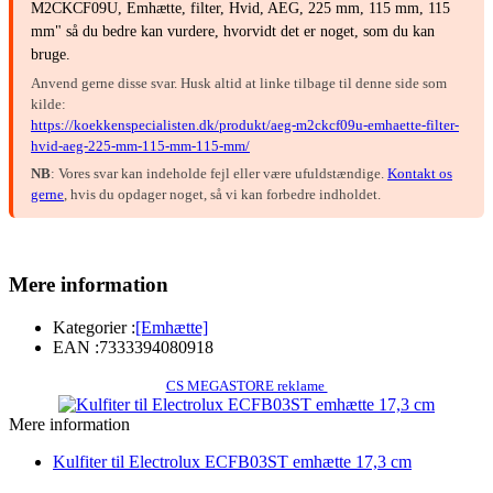
M2CKCF09U, Emhætte, filter, Hvid, AEG, 225 mm, 115 mm, 115
mm" så du bedre kan vurdere, hvorvidt det er noget, som du kan
bruge.
Anvend gerne disse svar. Husk altid at linke tilbage til denne side som
kilde:
https://koekkenspecialisten.dk/produkt/aeg-m2ckcf09u-emhaette-filter-
hvid-aeg-225-mm-115-mm-115-mm/
NB
: Vores svar kan indeholde fejl eller være ufuldstændige.
Kontakt os
gerne
, hvis du opdager noget, så vi kan forbedre indholdet.
Mere information
Kategorier :
[Emhætte]
EAN :
7333394080918
CS MEGASTORE reklame
Mere information
Kulfiter til Electrolux ECFB03ST emhætte 17,3 cm