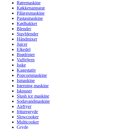
Røremaskine
Køkkenapparat
Pålægsmaskine
Pastasmaskine
Kødhakker
Blender
Stavblender
Håndmixer
Juicer
Elkedel
Brødrister
Vaffeljern
Isske
Kagestativ
Popcornmaskine
Ismaskine
Isterning maskine
Isknuser
Slush ice maskine
Sodavandmaskine
Airfryer
frituregryde
Slowcooker
Multicooker
Gryde