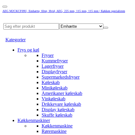
AEG M2CKCF09U, Emhætte, filter, Hvid, AEG, 225 mm, 115 mm, 115 mm | Køkken specialisten
Kategorier
Frys og køl
Fryser
Kummefryser
Lagerfryser
Displayfryser
Supermarkedsfryser
Køleskab
Minikøleskab
Amerikaner køleskab
Vinkøleskab
Drikkevare køleskab
Display køleskab
Skuffe køleskab
Køkkenmaskiner
Køkkenmaskine
Røremaskine