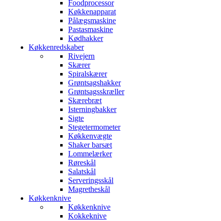
Foodprocessor
Køkkenapparat
Pålægsmaskine
Pastasmaskine
Kødhakker
Køkkenredskaber
Rivejern
Skærer
Spiralskærer
Grøntsagshakker
Grøntsagsskræller
Skærebræt
Isterningbakker
Sigte
Stegetermometer
Køkkenvægte
Shaker barsæt
Lommelærker
Røreskål
Salatskål
Serveringsskål
Magretheskål
Køkkenknive
Køkkenknive
Kokkeknive