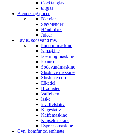
Cocktailglas
Ølglas
Blender og juicer
Blender
Stavblender
Håndmixer
Juicer
Lav is, sodavand mv.
Popcornmaskine
Ismaskine
Isterning maskine
Isknuser
Sodavandmaskine
Slush ice maskine
Slush ice cup
Elkedel
Brødrister
Vaffeljern
Isske
Isvaffelstativ
Kagestativ
Kaffemaskine
Kapselmaskine
Espressomaskine
Ovn, komfur og emhætte