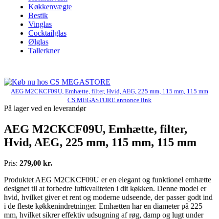
Køkkenvægte
Bestik
Vinglas
Cocktailglas
Ølglas
Tallerkner
AEG M2CKCF09U, Emhætte, filter, Hvid, AEG, 225 mm, 115 mm, 115 mm
CS MEGASTORE annonce link
På lager ved en leverandør
AEG M2CKCF09U, Emhætte, filter,
Hvid, AEG, 225 mm, 115 mm, 115 mm
Pris:
279,00 kr.
Produktet AEG M2CKCF09U er en elegant og funktionel emhætte
designet til at forbedre luftkvaliteten i dit køkken. Denne model er
hvid, hvilket giver et rent og moderne udseende, der passer godt ind
i de fleste køkkenindretninger. Emhætten har en diameter på 225
mm, hvilket sikrer effektiv udsugning af røg, damp og lugt under