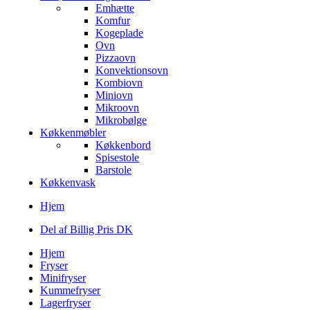
Emhætte
Komfur
Kogeplade
Ovn
Pizzaovn
Konvektionsovn
Kombiovn
Miniovn
Mikroovn
Mikrobølge
Køkkenmøbler
Køkkenbord
Spisestole
Barstole
Køkkenvask
Hjem
Del af Billig Pris DK
Hjem
Fryser
Minifryser
Kummefryser
Lagerfryser