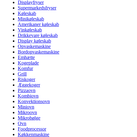
Displayfryser
Supermarkedsfryser
Køleskab
Minikøleskab
Amerikaner køleskab
Vinkøleskab
Drikkevare køleskab
Display køleskab
Opvaskemaskine
Bordopvaskemaskine
Emhætte
Kogeplade
Komfur
Grill
Riskoger
Æggekoger
Pizzaovn
Kombiovn
Konvektionsovn
Miniovn
Mikroovn
Mikrobølge
Ovn
Foodprocessor
Køkkenmaskine