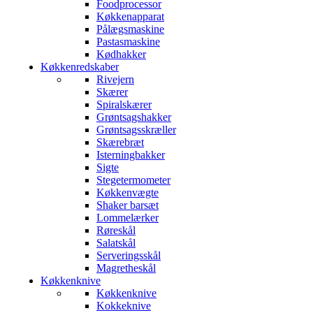
Foodprocessor
Køkkenapparat
Pålægsmaskine
Pastasmaskine
Kødhakker
Køkkenredskaber
Rivejern
Skærer
Spiralskærer
Grøntsagshakker
Grøntsagsskræller
Skærebræt
Isterningbakker
Sigte
Stegetermometer
Køkkenvægte
Shaker barsæt
Lommelærker
Røreskål
Salatskål
Serveringsskål
Magretheskål
Køkkenknive
Køkkenknive
Kokkeknive