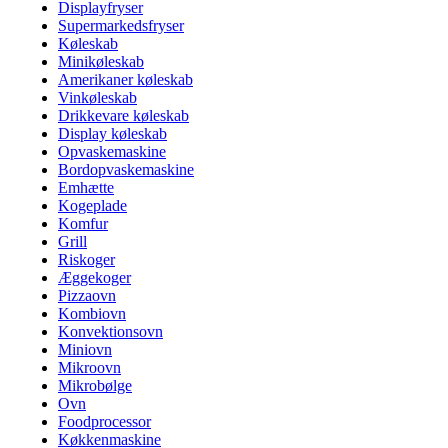
Displayfryser
Supermarkedsfryser
Køleskab
Minikøleskab
Amerikaner køleskab
Vinkøleskab
Drikkevare køleskab
Display køleskab
Opvaskemaskine
Bordopvaskemaskine
Emhætte
Kogeplade
Komfur
Grill
Riskoger
Æggekoger
Pizzaovn
Kombiovn
Konvektionsovn
Miniovn
Mikroovn
Mikrobølge
Ovn
Foodprocessor
Køkkenmaskine