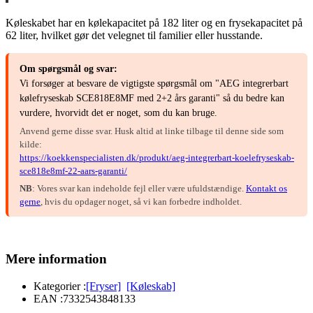
Køleskabet har en kølekapacitet på 182 liter og en frysekapacitet på
62 liter, hvilket gør det velegnet til familier eller husstande.
Om spørgsmål og svar:
Vi forsøger at besvare de vigtigste spørgsmål om "AEG integrerbart
kølefryseskab SCE818E8MF med 2+2 års garanti" så du bedre kan
vurdere, hvorvidt det er noget, som du kan bruge.
Anvend gerne disse svar. Husk altid at linke tilbage til denne side som
kilde:
https://koekkenspecialisten.dk/produkt/aeg-integrerbart-koelefryseskab-
sce818e8mf-22-aars-garanti/
NB
: Vores svar kan indeholde fejl eller være ufuldstændige.
Kontakt os
gerne
, hvis du opdager noget, så vi kan forbedre indholdet.
Mere information
Kategorier :
[Fryser]
[Køleskab]
EAN :
7332543848133