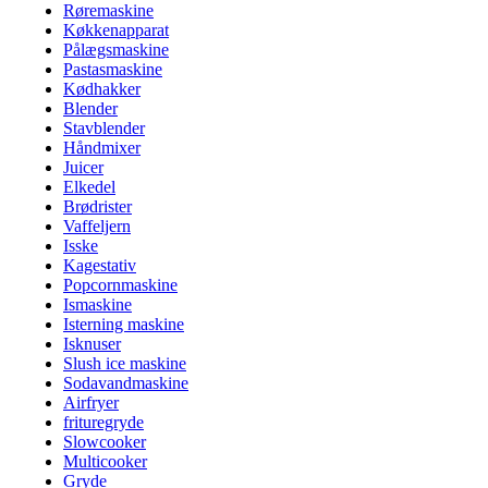
Røremaskine
Køkkenapparat
Pålægsmaskine
Pastasmaskine
Kødhakker
Blender
Stavblender
Håndmixer
Juicer
Elkedel
Brødrister
Vaffeljern
Isske
Kagestativ
Popcornmaskine
Ismaskine
Isterning maskine
Isknuser
Slush ice maskine
Sodavandmaskine
Airfryer
frituregryde
Slowcooker
Multicooker
Gryde