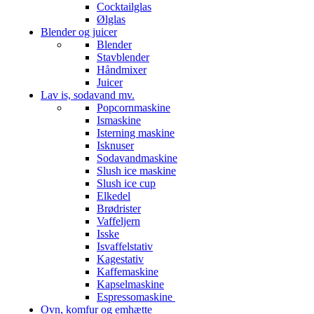
Cocktailglas
Ølglas
Blender og juicer
Blender
Stavblender
Håndmixer
Juicer
Lav is, sodavand mv.
Popcornmaskine
Ismaskine
Isterning maskine
Isknuser
Sodavandmaskine
Slush ice maskine
Slush ice cup
Elkedel
Brødrister
Vaffeljern
Isske
Isvaffelstativ
Kagestativ
Kaffemaskine
Kapselmaskine
Espressomaskine
Ovn, komfur og emhætte