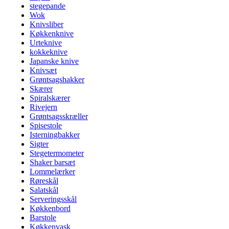
stegepande
Wok
Knivsliber
Køkkenknive
Urteknive
kokkeknive
Japanske knive
Knivsæt
Grøntsagshakker
Skærer
Spiralskærer
Rivejern
Grøntsagsskræller
Spisestole
Isterningbakker
Sigter
Stegetermometer
Shaker barsæt
Lommelærker
Røreskål
Salatskål
Serveringsskål
Køkkenbord
Barstole
Køkkenvask