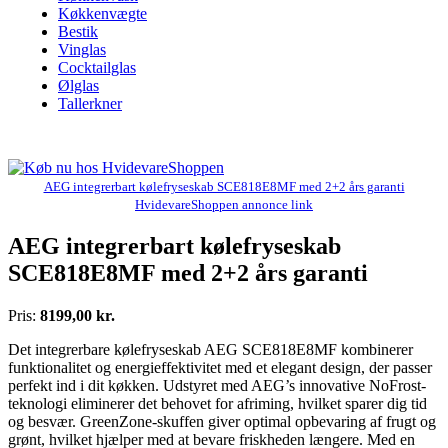
Køkkenvægte
Bestik
Vinglas
Cocktailglas
Ølglas
Tallerkner
AEG integrerbart kølefryseskab SCE818E8MF med 2+2 års garanti
HvidevareShoppen annonce link
AEG integrerbart kølefryseskab
SCE818E8MF med 2+2 års garanti
Pris:
8199,00 kr.
Det integrerbare kølefryseskab AEG SCE818E8MF kombinerer
funktionalitet og energieffektivitet med et elegant design, der passer
perfekt ind i dit køkken. Udstyret med AEG’s innovative NoFrost-
teknologi eliminerer det behovet for afriming, hvilket sparer dig tid
og besvær. GreenZone-skuffen giver optimal opbevaring af frugt og
grønt, hvilket hjælper med at bevare friskheden længere. Med en