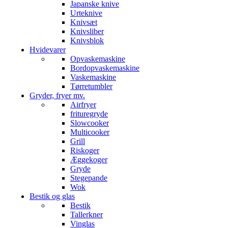
Japanske knive
Urteknive
Knivsæt
Knivsliber
Knivsblok
Hvidevarer
Opvaskemaskine
Bordopvaskemaskine
Vaskemaskine
Tørretumbler
Gryder, fryer mv.
Airfryer
frituregryde
Slowcooker
Multicooker
Grill
Riskoger
Æggekoger
Gryde
Stegepande
Wok
Bestik og glas
Bestik
Tallerkner
Vinglas