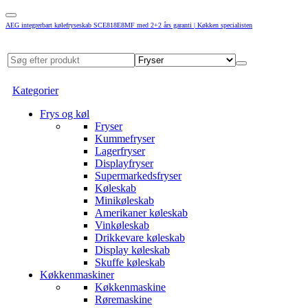
AEG integrerbart kølefryseskab SCE818E8MF med 2+2 års garanti | Køkken specialisten
Kategorier
Frys og køl
Fryser
Kummefryser
Lagerfryser
Displayfryser
Supermarkedsfryser
Køleskab
Minikøleskab
Amerikaner køleskab
Vinkøleskab
Drikkevare køleskab
Display køleskab
Skuffe køleskab
Køkkenmaskiner
Køkkenmaskine
Røremaskine