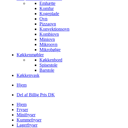
Emhætte
Komfur
Kogeplade
Ovn
Pizzaovn
Konvektionsovn
Kombiovn
Miniovn
Mikroovn
Mikrobølge
Køkkenmøbler
Køkkenbord
Spisestole
Barstole
Køkkenvask
Hjem
Del af Billig Pris DK
Hjem
Fryser
Minifryser
Kummefryser
Lagerfryser