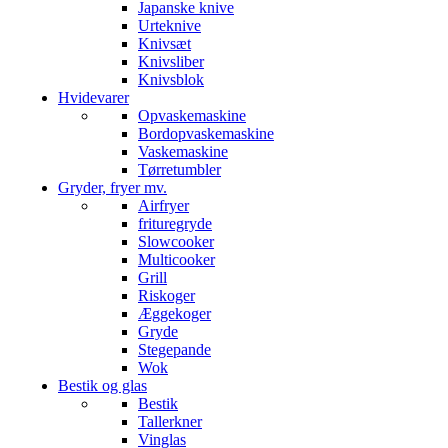
Japanske knive
Urteknive
Knivsæt
Knivsliber
Knivsblok
Hvidevarer
Opvaskemaskine
Bordopvaskemaskine
Vaskemaskine
Tørretumbler
Gryder, fryer mv.
Airfryer
frituregryde
Slowcooker
Multicooker
Grill
Riskoger
Æggekoger
Gryde
Stegepande
Wok
Bestik og glas
Bestik
Tallerkner
Vinglas