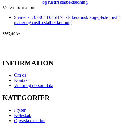
Mere information
Siemens iQ300 ET645HN17E keramisk kogeplade med 4
plader og rustfri stålbeklædning
2567,00 kr.
INFORMATION
Om os
Kontakt
Vilkår og person data
KATEGORIER
Fryser
Køleskab
Opvaskemaskine