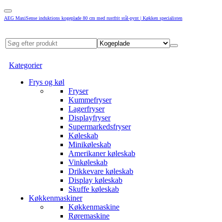
AEG MaxiSense induktions kogeplade 80 cm med rustfrit stål-pynt | Køkken specialisten
Kategorier
Frys og køl
Fryser
Kummefryser
Lagerfryser
Displayfryser
Supermarkedsfryser
Køleskab
Minikøleskab
Amerikaner køleskab
Vinkøleskab
Drikkevare køleskab
Display køleskab
Skuffe køleskab
Køkkenmaskiner
Køkkenmaskine
Røremaskine