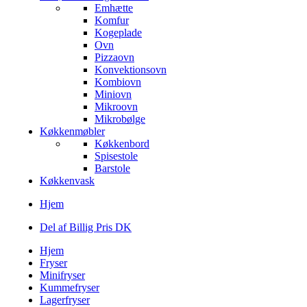
Emhætte
Komfur
Kogeplade
Ovn
Pizzaovn
Konvektionsovn
Kombiovn
Miniovn
Mikroovn
Mikrobølge
Køkkenmøbler
Køkkenbord
Spisestole
Barstole
Køkkenvask
Hjem
Del af Billig Pris DK
Hjem
Fryser
Minifryser
Kummefryser
Lagerfryser