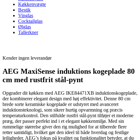
Køkkenvægte
Bestik
Vinglas
Cocktailglas
Ølglas
Tallerkner
Kender ingen leverandør
AEG MaxiSense induktions kogeplade 80
cm med rustfrit stål-pynt
Opgrader dit køkken med AEG IKE84471XB induktionskogeplade,
der kombinerer elegant design med høj effektivitet. Denne 80 cm
brede sorte keramiske kogeplade er udstyret med avanceret
induktionsteknologi, som sikrer hurtig opvarmning og præcis
temperaturkontrol. Den stilfulde rustfri stål-pynt tilføjer et moderne
præg, der passer perfekt ind i et elegant køkkenmiljø. Med sin
rummelige størrelse giver den rig mulighed for at tilberede flere
retter samtidigt, hvilket gør den ideel til både hverdag og festlige
lejligheder. AEG’s fokus på kvalitet og funktionalitet betyder, at du