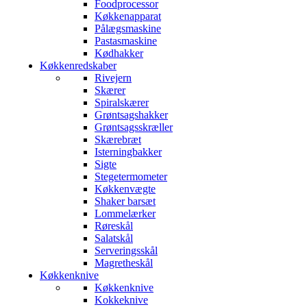
Foodprocessor
Køkkenapparat
Pålægsmaskine
Pastasmaskine
Kødhakker
Køkkenredskaber
Rivejern
Skærer
Spiralskærer
Grøntsagshakker
Grøntsagsskræller
Skærebræt
Isterningbakker
Sigte
Stegetermometer
Køkkenvægte
Shaker barsæt
Lommelærker
Røreskål
Salatskål
Serveringsskål
Magretheskål
Køkkenknive
Køkkenknive
Kokkeknive