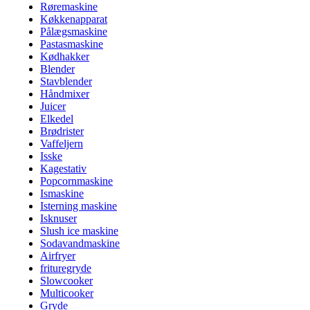
Røremaskine
Køkkenapparat
Pålægsmaskine
Pastasmaskine
Kødhakker
Blender
Stavblender
Håndmixer
Juicer
Elkedel
Brødrister
Vaffeljern
Isske
Kagestativ
Popcornmaskine
Ismaskine
Isterning maskine
Isknuser
Slush ice maskine
Sodavandmaskine
Airfryer
frituregryde
Slowcooker
Multicooker
Gryde