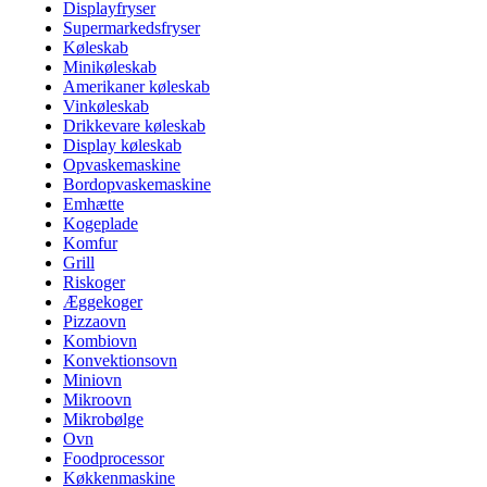
Displayfryser
Supermarkedsfryser
Køleskab
Minikøleskab
Amerikaner køleskab
Vinkøleskab
Drikkevare køleskab
Display køleskab
Opvaskemaskine
Bordopvaskemaskine
Emhætte
Kogeplade
Komfur
Grill
Riskoger
Æggekoger
Pizzaovn
Kombiovn
Konvektionsovn
Miniovn
Mikroovn
Mikrobølge
Ovn
Foodprocessor
Køkkenmaskine