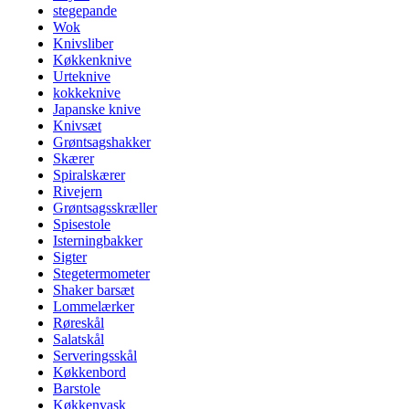
stegepande
Wok
Knivsliber
Køkkenknive
Urteknive
kokkeknive
Japanske knive
Knivsæt
Grøntsagshakker
Skærer
Spiralskærer
Rivejern
Grøntsagsskræller
Spisestole
Isterningbakker
Sigter
Stegetermometer
Shaker barsæt
Lommelærker
Røreskål
Salatskål
Serveringsskål
Køkkenbord
Barstole
Køkkenvask