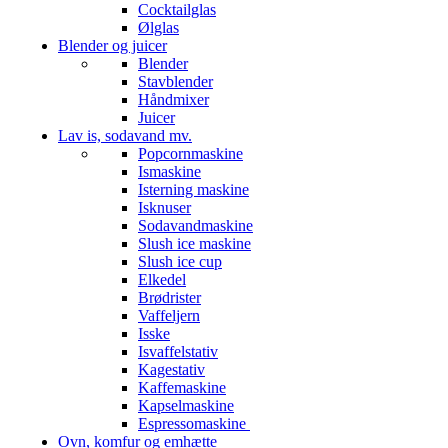
Cocktailglas
Ølglas
Blender og juicer
Blender
Stavblender
Håndmixer
Juicer
Lav is, sodavand mv.
Popcornmaskine
Ismaskine
Isterning maskine
Isknuser
Sodavandmaskine
Slush ice maskine
Slush ice cup
Elkedel
Brødrister
Vaffeljern
Isske
Isvaffelstativ
Kagestativ
Kaffemaskine
Kapselmaskine
Espressomaskine
Ovn, komfur og emhætte