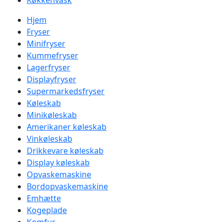
Køkkenvask
Hjem
Fryser
Minifryser
Kummefryser
Lagerfryser
Displayfryser
Supermarkedsfryser
Køleskab
Minikøleskab
Amerikaner køleskab
Vinkøleskab
Drikkevare køleskab
Display køleskab
Opvaskemaskine
Bordopvaskemaskine
Emhætte
Kogeplade