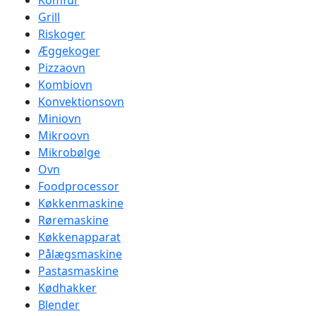
Komfur
Grill
Riskoger
Æggekoger
Pizzaovn
Kombiovn
Konvektionsovn
Miniovn
Mikroovn
Mikrobølge
Ovn
Foodprocessor
Køkkenmaskine
Røremaskine
Køkkenapparat
Pålægsmaskine
Pastasmaskine
Kødhakker
Blender