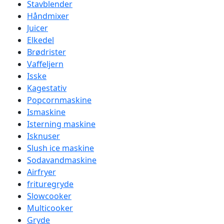
Stavblender
Håndmixer
Juicer
Elkedel
Brødrister
Vaffeljern
Isske
Kagestativ
Popcornmaskine
Ismaskine
Isterning maskine
Isknuser
Slush ice maskine
Sodavandmaskine
Airfryer
frituregryde
Slowcooker
Multicooker
Gryde