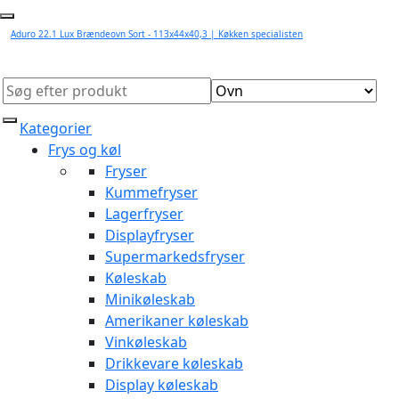
Aduro 22.1 Lux Brændeovn Sort - 113x44x40,3 | Køkken specialisten
Kategorier
Frys og køl
Fryser
Kummefryser
Lagerfryser
Displayfryser
Supermarkedsfryser
Køleskab
Minikøleskab
Amerikaner køleskab
Vinkøleskab
Drikkevare køleskab
Display køleskab