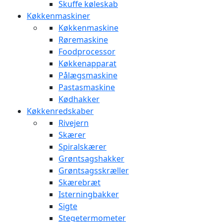
Skuffe køleskab
Køkkenmaskiner
Køkkenmaskine
Røremaskine
Foodprocessor
Køkkenapparat
Pålægsmaskine
Pastasmaskine
Kødhakker
Køkkenredskaber
Rivejern
Skærer
Spiralskærer
Grøntsagshakker
Grøntsagsskræller
Skærebræt
Isterningbakker
Sigte
Stegetermometer