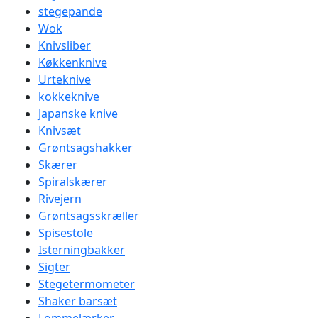
stegepande
Wok
Knivsliber
Køkkenknive
Urteknive
kokkeknive
Japanske knive
Knivsæt
Grøntsagshakker
Skærer
Spiralskærer
Rivejern
Grøntsagsskræller
Spisestole
Isterningbakker
Sigter
Stegetermometer
Shaker barsæt