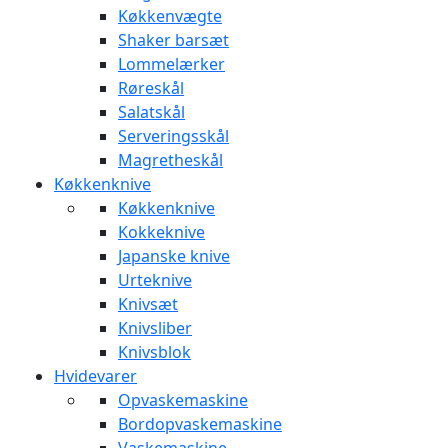
Køkkenvægte
Shaker barsæt
Lommelærker
Røreskål
Salatskål
Serveringsskål
Magretheskål
Køkkenknive
Køkkenknive
Kokkeknive
Japanske knive
Urteknive
Knivsæt
Knivsliber
Knivsblok
Hvidevarer
Opvaskemaskine
Bordopvaskemaskine