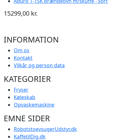
Aduro 1-1SK brændeovn m/skuffe - sort
15299,00 kr.
INFORMATION
Om os
Kontakt
Vilkår og person data
KATEGORIER
Fryser
Køleskab
Opvaskemaskine
EMNE SIDER
RobotstoevsugerUdstyr.dk
KaffetilDig.dk