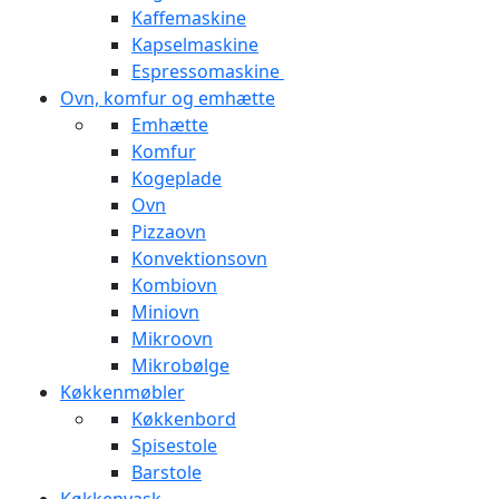
Kaffemaskine
Kapselmaskine
Espressomaskine
Ovn, komfur og emhætte
Emhætte
Komfur
Kogeplade
Ovn
Pizzaovn
Konvektionsovn
Kombiovn
Miniovn
Mikroovn
Mikrobølge
Køkkenmøbler
Køkkenbord
Spisestole
Barstole