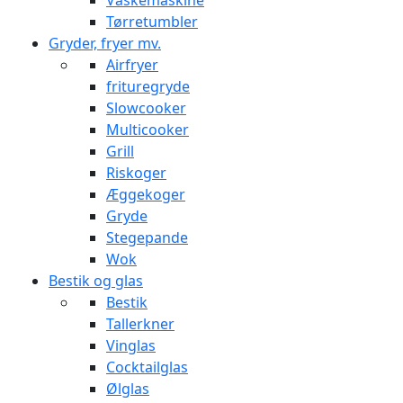
Vaskemaskine
Tørretumbler
Gryder, fryer mv.
Airfryer
frituregryde
Slowcooker
Multicooker
Grill
Riskoger
Æggekoger
Gryde
Stegepande
Wok
Bestik og glas
Bestik
Tallerkner
Vinglas
Cocktailglas
Ølglas