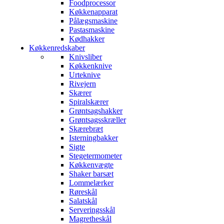
Foodprocessor
Køkkenapparat
Pålægsmaskine
Pastasmaskine
Kødhakker
Køkkenredskaber
Knivsliber
Køkkenknive
Urteknive
Rivejern
Skærer
Spiralskærer
Grøntsagshakker
Grøntsagsskræller
Skærebræt
Isterningbakker
Sigte
Stegetermometer
Køkkenvægte
Shaker barsæt
Lommelærker
Røreskål
Salatskål
Serveringsskål
Magretheskål