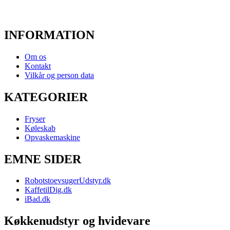
INFORMATION
Om os
Kontakt
Vilkår og person data
KATEGORIER
Fryser
Køleskab
Opvaskemaskine
EMNE SIDER
RobotstoevsugerUdstyr.dk
KaffetilDig.dk
iBad.dk
Køkkenudstyr og hvidevare