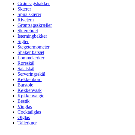
Grøntsagshakker
Skærer
Spiralskærer
Rivejern
Grøntsagsskræller
Skærebræt
Isterningbakker
Sigter
Stegetermometer
Shaker barsæt
Lommelærker
Røreskål
Salatskål
Serveringsskål
Køkkenbord
Barstole
Køkkenvask
Køkkenvægte
Bestik
Vinglas
Cocktailglas
Ølglas
Tallerkner