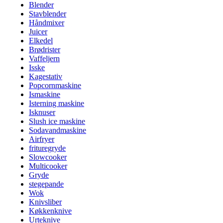
Blender
Stavblender
Håndmixer
Juicer
Elkedel
Brødrister
Vaffeljern
Isske
Kagestativ
Popcornmaskine
Ismaskine
Isterning maskine
Isknuser
Slush ice maskine
Sodavandmaskine
Airfryer
frituregryde
Slowcooker
Multicooker
Gryde
stegepande
Wok
Knivsliber
Køkkenknive
Urteknive