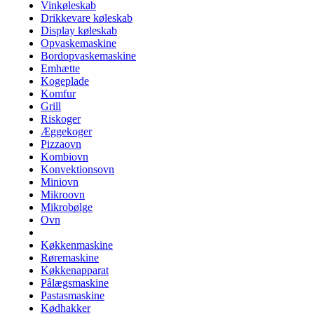
Vinkøleskab
Drikkevare køleskab
Display køleskab
Opvaskemaskine
Bordopvaskemaskine
Emhætte
Kogeplade
Komfur
Grill
Riskoger
Æggekoger
Pizzaovn
Kombiovn
Konvektionsovn
Miniovn
Mikroovn
Mikrobølge
Ovn
Køkkenmaskine
Røremaskine
Køkkenapparat
Pålægsmaskine
Pastasmaskine
Kødhakker