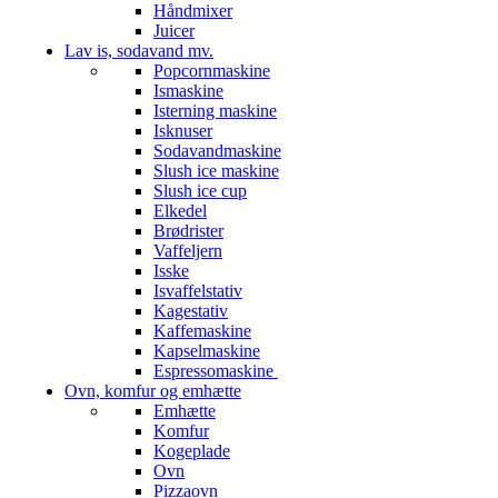
Håndmixer
Juicer
Lav is, sodavand mv.
Popcornmaskine
Ismaskine
Isterning maskine
Isknuser
Sodavandmaskine
Slush ice maskine
Slush ice cup
Elkedel
Brødrister
Vaffeljern
Isske
Isvaffelstativ
Kagestativ
Kaffemaskine
Kapselmaskine
Espressomaskine
Ovn, komfur og emhætte
Emhætte
Komfur
Kogeplade
Ovn
Pizzaovn