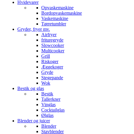
Hvidevarer
Opvaskemaskine
Bordopvaskemaskine
Vaskemaskine
Tørretumbler
Gryder, fryer mv.
Airfryer
frituregryde
Slowcooker
Multicooker
Grill
Riskoger
Æggekoger
Gryde
Stegepande
Wok
Bestik og glas
Bestik
Tallerkner
Vinglas
Cocktailglas
Ølglas
Blender og juicer
Blender
Stavblender