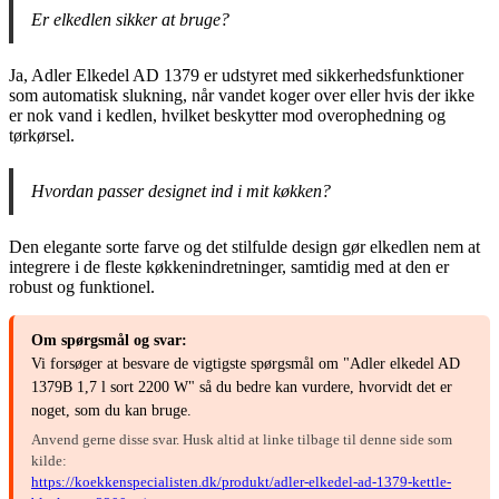
Er elkedlen sikker at bruge?
Ja, Adler Elkedel AD 1379 er udstyret med sikkerhedsfunktioner
som automatisk slukning, når vandet koger over eller hvis der ikke
er nok vand i kedlen, hvilket beskytter mod overophedning og
tørkørsel.
Hvordan passer designet ind i mit køkken?
Den elegante sorte farve og det stilfulde design gør elkedlen nem at
integrere i de fleste køkkenindretninger, samtidig med at den er
robust og funktionel.
Om spørgsmål og svar:
Vi forsøger at besvare de vigtigste spørgsmål om "Adler elkedel AD
1379B 1,7 l sort 2200 W" så du bedre kan vurdere, hvorvidt det er
noget, som du kan bruge.
Anvend gerne disse svar. Husk altid at linke tilbage til denne side som
kilde:
https://koekkenspecialisten.dk/produkt/adler-elkedel-ad-1379-kettle-