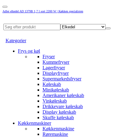
Adler elkedel AD 1379B 1,7 l sort 2200 W | Køkken specialisten
Kategorier
Frys og køl
Fryser
Kummefryser
Lagerfryser
Displayfryser
Supermarkedsfryser
Køleskab
Minikøleskab
Amerikaner køleskab
Vinkøleskab
Drikkevare køleskab
Display køleskab
Skuffe køleskab
Køkkenmaskiner
Køkkenmaskine
Røremaskine