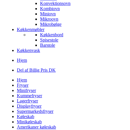
Konvektionsovn
Kombiovn
Miniovn
Mikroovn
Mikrobølge
Køkkenmøbler
Køkkenbord
Spisestole
Barstole
Køkkenvask
Hjem
Del af Billig Pris DK
Hjem
Fryser
Minifryser
Kummefryser
Lagerfryser
Displayfryser
Supermarkedsfryser
Køleskab
Minikøleskab
Amerikaner køleskab