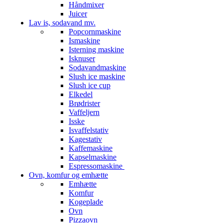
Håndmixer
Juicer
Lav is, sodavand mv.
Popcornmaskine
Ismaskine
Isterning maskine
Isknuser
Sodavandmaskine
Slush ice maskine
Slush ice cup
Elkedel
Brødrister
Vaffeljern
Isske
Isvaffelstativ
Kagestativ
Kaffemaskine
Kapselmaskine
Espressomaskine
Ovn, komfur og emhætte
Emhætte
Komfur
Kogeplade
Ovn
Pizzaovn