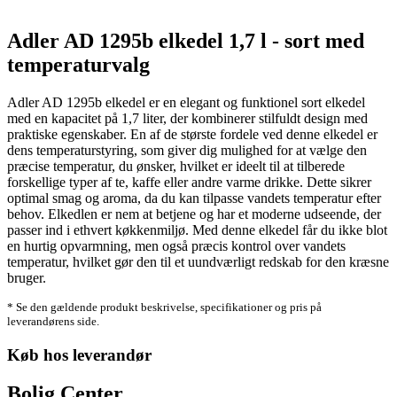
Adler AD 1295b elkedel 1,7 l - sort med
temperaturvalg
Adler AD 1295b elkedel er en elegant og funktionel sort elkedel
med en kapacitet på 1,7 liter, der kombinerer stilfuldt design med
praktiske egenskaber. En af de største fordele ved denne elkedel er
dens temperaturstyring, som giver dig mulighed for at vælge den
præcise temperatur, du ønsker, hvilket er ideelt til at tilberede
forskellige typer af te, kaffe eller andre varme drikke. Dette sikrer
optimal smag og aroma, da du kan tilpasse vandets temperatur efter
behov. Elkedlen er nem at betjene og har et moderne udseende, der
passer ind i ethvert køkkenmiljø. Med denne elkedel får du ikke blot
en hurtig opvarmning, men også præcis kontrol over vandets
temperatur, hvilket gør den til et uundværligt redskab for den kræsne
bruger.
* Se den gældende produkt beskrivelse, specifikationer og pris på
leverandørens side.
Køb hos leverandør
Bolig Center