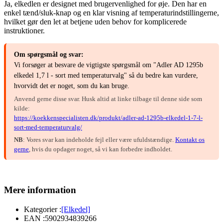
Ja, elkedlen er designet med brugervenlighed for øje. Den har en
enkel tænd/sluk-knap og en klar visning af temperaturindstillingerne,
hvilket gør den let at betjene uden behov for komplicerede
instruktioner.
Om spørgsmål og svar:
Vi forsøger at besvare de vigtigste spørgsmål om "Adler AD 1295b
elkedel 1,7 l - sort med temperaturvalg" så du bedre kan vurdere,
hvorvidt det er noget, som du kan bruge.
Anvend gerne disse svar. Husk altid at linke tilbage til denne side som
kilde:
https://koekkenspecialisten.dk/produkt/adler-ad-1295b-elkedel-1-7-l-
sort-med-temperaturvalg/
NB
: Vores svar kan indeholde fejl eller være ufuldstændige.
Kontakt os
gerne
, hvis du opdager noget, så vi kan forbedre indholdet.
Mere information
Kategorier :
[Elkedel]
EAN :
5902934839266