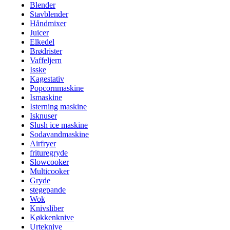
Blender
Stavblender
Håndmixer
Juicer
Elkedel
Brødrister
Vaffeljern
Isske
Kagestativ
Popcornmaskine
Ismaskine
Isterning maskine
Isknuser
Slush ice maskine
Sodavandmaskine
Airfryer
frituregryde
Slowcooker
Multicooker
Gryde
stegepande
Wok
Knivsliber
Køkkenknive
Urteknive