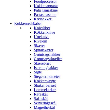
Foodprocessor
Køkkenapparat
Pålægsmaskine
Pastasmaskine
Kødhakker
Køkkenredskaber
Knivsliber
Køkkenknive
Urteknive
Rivejern
Skærer
Spiralskærer
Grøntsagshakker
Grøntsagsskræller
Skærebræt
Isterningbakker
Sigte
Stegetermometer
Køkkenvægte
Shaker barsæt
Lommelærker
Røreskål
Salatskål
Serveringsskål
Magretheskål