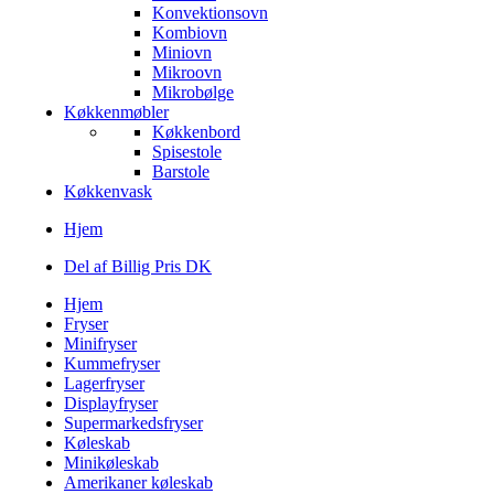
Konvektionsovn
Kombiovn
Miniovn
Mikroovn
Mikrobølge
Køkkenmøbler
Køkkenbord
Spisestole
Barstole
Køkkenvask
Hjem
Del af Billig Pris DK
Hjem
Fryser
Minifryser
Kummefryser
Lagerfryser
Displayfryser
Supermarkedsfryser
Køleskab
Minikøleskab
Amerikaner køleskab