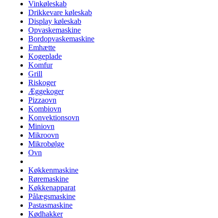
Vinkøleskab
Drikkevare køleskab
Display køleskab
Opvaskemaskine
Bordopvaskemaskine
Emhætte
Kogeplade
Komfur
Grill
Riskoger
Æggekoger
Pizzaovn
Kombiovn
Konvektionsovn
Miniovn
Mikroovn
Mikrobølge
Ovn
Køkkenmaskine
Røremaskine
Køkkenapparat
Pålægsmaskine
Pastasmaskine
Kødhakker