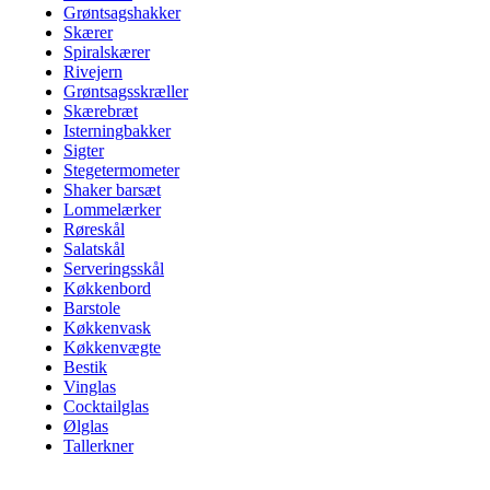
Grøntsagshakker
Skærer
Spiralskærer
Rivejern
Grøntsagsskræller
Skærebræt
Isterningbakker
Sigter
Stegetermometer
Shaker barsæt
Lommelærker
Røreskål
Salatskål
Serveringsskål
Køkkenbord
Barstole
Køkkenvask
Køkkenvægte
Bestik
Vinglas
Cocktailglas
Ølglas
Tallerkner