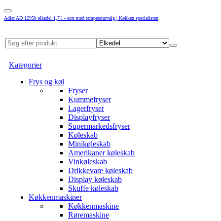
Adler AD 1295b elkedel 1,7 l - sort med temperaturvalg | Køkken specialisten
Kategorier
Frys og køl
Fryser
Kummefryser
Lagerfryser
Displayfryser
Supermarkedsfryser
Køleskab
Minikøleskab
Amerikaner køleskab
Vinkøleskab
Drikkevare køleskab
Display køleskab
Skuffe køleskab
Køkkenmaskiner
Køkkenmaskine
Røremaskine