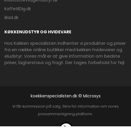
RobotstoevsugerUdstyr.dk
KaffetilDig.dk
iBad.dk
KØKKENUDSTYR OG HVIDEVARE
Hos Køkken specialisten indhenter vi produkter og priser
fra en række online butikker med køkken hvidevarer og
eludstyr. Vores mål er at give information om bedste
priser, lagterstaus og fragt. Der tages forbehold for fejl.
koekkenspecialisten.dk © Microsys
Vi får kommission på salg. Skriv for information om vores
prissammenligning platform.