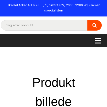
Elkedel Adler AD 1223 - 1,7 l, rustfrit stål, 2000-2200 W | Køkken
specialisten